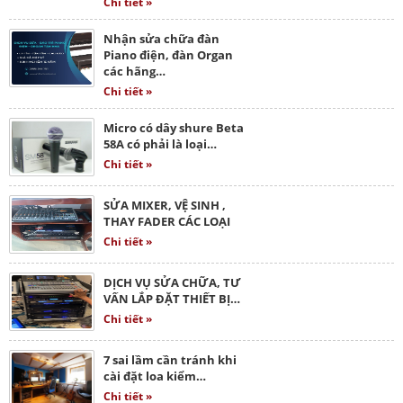
Chi tiết »
Nhận sửa chữa đàn
Piano điện, đàn Organ
các hãng…
Chi tiết »
Micro có dây shure Beta
58A có phải là loại…
Chi tiết »
SỬA MIXER, VỆ SINH ,
THAY FADER CÁC LOẠI
Chi tiết »
DỊCH VỤ SỬA CHỮA, TƯ
VẤN LẮP ĐẶT THIẾT BỊ…
Chi tiết »
7 sai lầm cần tránh khi
cài đặt loa kiểm…
Chi tiết »