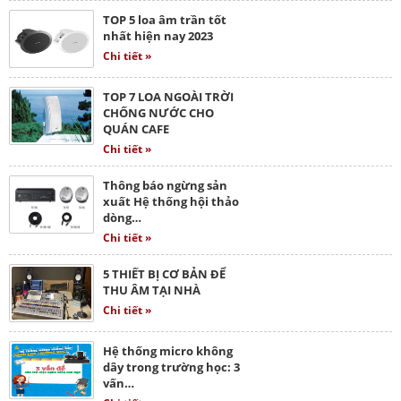
TOP 5 loa âm trần tốt
nhất hiện nay 2023
Chi tiết »
TOP 7 LOA NGOÀI TRỜI
CHỐNG NƯỚC CHO
QUÁN CAFE
Chi tiết »
Thông báo ngừng sản
xuất Hệ thống hội thảo
dòng…
Chi tiết »
5 THIẾT BỊ CƠ BẢN ĐỂ
THU ÂM TẠI NHÀ
Chi tiết »
Hệ thống micro không
dây trong trường học: 3
vấn…