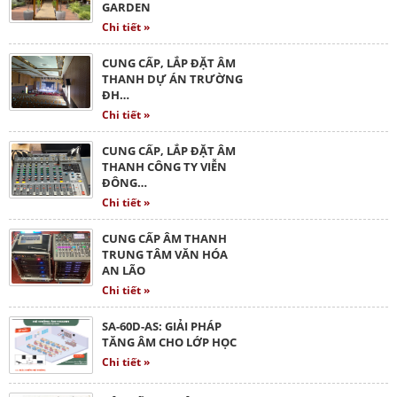
GARDEN
Chi tiết »
CUNG CẤP, LẮP ĐẶT ÂM
THANH DỰ ÁN TRƯỜNG
ĐH…
Chi tiết »
CUNG CẤP, LẮP ĐẶT ÂM
THANH CÔNG TY VIỄN
ĐÔNG…
Chi tiết »
CUNG CẤP ÂM THANH
TRUNG TÂM VĂN HÓA
AN LÃO
Chi tiết »
SA-60D-AS: GIẢI PHÁP
TĂNG ÂM CHO LỚP HỌC
Chi tiết »