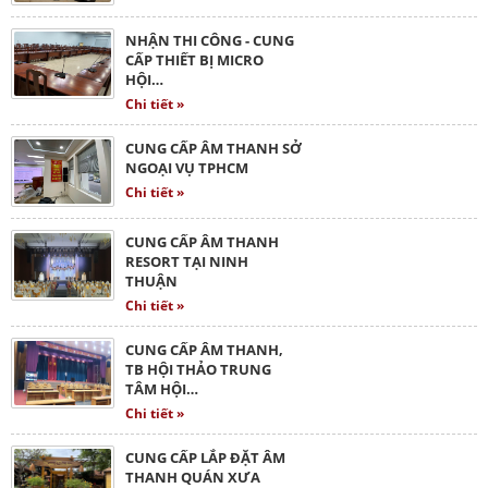
NHẬN THI CÔNG - CUNG
CẤP THIẾT BỊ MICRO
HỘI…
Chi tiết »
CUNG CẤP ÂM THANH SỞ
NGOẠI VỤ TPHCM
Chi tiết »
CUNG CẤP ÂM THANH
RESORT TẠI NINH
THUẬN
Chi tiết »
CUNG CẤP ÂM THANH,
TB HỘI THẢO TRUNG
TÂM HỘI…
Chi tiết »
CUNG CẤP LẮP ĐẶT ÂM
THANH QUÁN XƯA