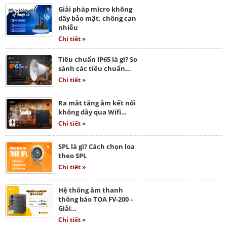
Giải pháp micro không
dây bảo mật, chống can
nhiễu
Chi tiết »
Tiêu chuẩn IP65 là gì? So
sánh các tiêu chuẩn…
Chi tiết »
Ra mắt tăng âm kết nối
không dây qua Wifi…
Chi tiết »
SPL là gì? Cách chọn loa
theo SPL
Chi tiết »
Hệ thống âm thanh
thông báo TOA FV-200 –
Giải…
Chi tiết »