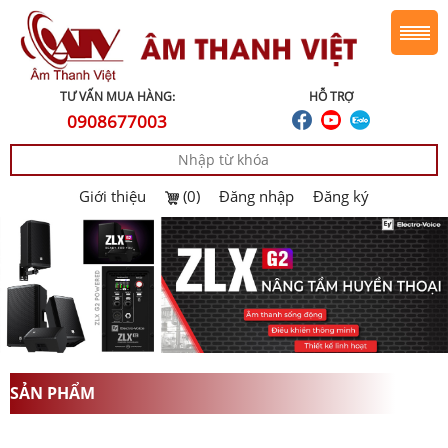
TƯ VẤN MUA HÀNG:
HỖ TRỢ
0908677003
Giới thiệu
(0)
Đăng nhập
Đăng ký
SẢN PHẨM