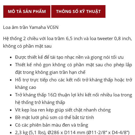
MÔ TẢ SẢN PHẨM
THÔNG SỐ KỸ THUẬT
Loa âm trần Yamaha VC6N
Hệ thống 2 chiều với loa trầm 6,5 inch và loa tweeter 0,8 inch,
không có phần mặt sau
Được thiết kế để tái tạo nhạc nền và giọng nói tối ưu
Thiết kế nhỏ gọn không có phần mặt sau cho phép lắp
đặt trong không gian trần hạn chế
Hỗ trợ trực tiếp cho các kết nối trở kháng thấp hoặc trở
kháng cao
Trở kháng thấp 16Ω thuận lợi khi kết nối nhiều loa trong
hệ thống trở kháng thấp
Vít kẹp loa ren kép giúp siết chặt nhanh chóng
Bề mặt lưới phủ sơn có thể bắt từ tính
Có các phiên bản màu đen và trắng
2,3 kg (5,1 lbs), Ø286 x D114 mm (Ø11-2/8” x D4-4/8”)