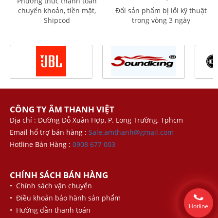
Phương thức thanh toán
chuyển khoản, tiền mặt,
Đổi sản phẩm bị lỗi kỹ thuật
Shipcod
trong vòng 3 ngày
CÔNG TY ÂM THANH VIỆT
Địa chỉ : Đường Đỗ Xuân Hợp, P. Long Trường, Tphcm
Email hổ trợ bán hàng :
Sale.amthanh@gmail.com
Hotline Bán Hàng :
0908 677 003
CHÍNH SÁCH BÁN HÀNG
• Chính sách vận chuyển
• Điều khoản bảo hành sản phẩm
Hotline
• Hướng dẫn thanh toán