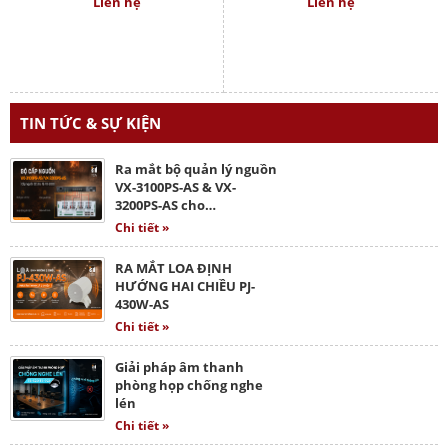
Liên hệ
Liên hệ
TIN TỨC & SỰ KIỆN
Ra mắt bộ quản lý nguồn
VX-3100PS-AS & VX-
3200PS-AS cho…
Chi tiết »
RA MẮT LOA ĐỊNH
HƯỚNG HAI CHIỀU PJ-
430W-AS
Chi tiết »
Giải pháp âm thanh
phòng họp chống nghe
lén
Chi tiết »