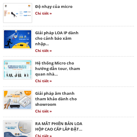
Độ nhạy của micro
Chi tiết »
Giải pháp LOA IP dành
cho cảnh báo xâm
nhập…
Chi tiết »
Hệ thống Micro cho
hướng dẫn tour, tham
quan nhà…
Chi tiết »
Giải pháp âm thanh
tham khảo dành cho
showroom
Chi tiết »
RA MẮT PHIÊN BẢN LOA
HỘP CAO CẤP LẮP ĐẶT…
Chi tiết »