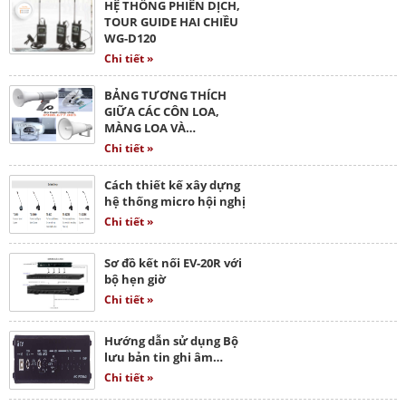
HỆ THỐNG PHIÊN DỊCH,
TOUR GUIDE HAI CHIỀU
WG-D120
Chi tiết »
BẢNG TƯƠNG THÍCH
GIỮA CÁC CÔN LOA,
MÀNG LOA VÀ…
Chi tiết »
Cách thiết kế xây dựng
hệ thống micro hội nghị
Chi tiết »
Sơ đồ kết nối EV-20R với
bộ hẹn giờ
Chi tiết »
Hướng dẫn sử dụng Bộ
lưu bản tin ghi âm…
Chi tiết »