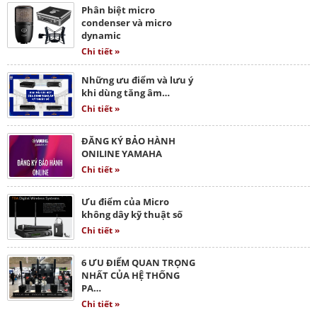
Phân biệt micro
condenser và micro
dynamic
Chi tiết »
Những ưu điểm và lưu ý
khi dùng tăng âm…
Chi tiết »
ĐĂNG KÝ BẢO HÀNH
ONILINE YAMAHA
Chi tiết »
Ưu điểm của Micro
không dây kỹ thuật số
Chi tiết »
6 ƯU ĐIỂM QUAN TRỌNG
NHẤT CỦA HỆ THỐNG
PA…
Chi tiết »