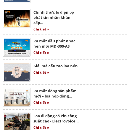
Chính thức lộ diện bộ
phát tin nhắn khẩn
cấp…
Chi tiết »
Ra mắt đầu phát nhạc
nền mới MD-300-AS
Chi tiết »
Giải mã cấu tạo loa nén
Chi tiết »
Ra mắt dòng sản phẩm
mới – loa hộp dòng…
Chi tiết »
Loa di động có Pin công
suất cao - Electrovoice…
Chi tiết »