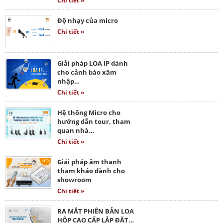
Chi tiết »
Độ nhạy của micro
Chi tiết »
Giải pháp LOA IP dành
cho cảnh báo xâm
nhập…
Chi tiết »
Hệ thống Micro cho
hướng dẫn tour, tham
quan nhà…
Chi tiết »
Giải pháp âm thanh
tham khảo dành cho
showroom
Chi tiết »
RA MẮT PHIÊN BẢN LOA
HỘP CAO CẤP LẮP ĐẶT…