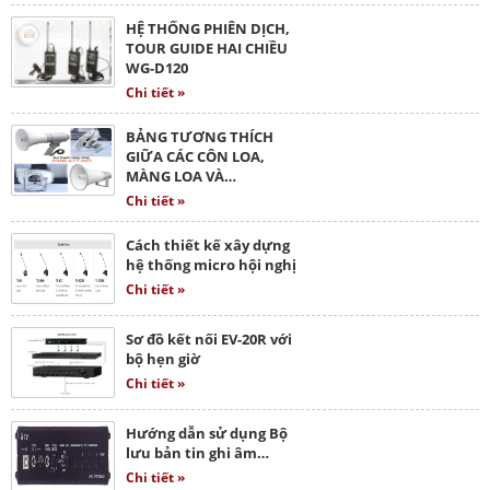
HỆ THỐNG PHIÊN DỊCH,
TOUR GUIDE HAI CHIỀU
WG-D120
Chi tiết »
BẢNG TƯƠNG THÍCH
GIỮA CÁC CÔN LOA,
MÀNG LOA VÀ…
Chi tiết »
Cách thiết kế xây dựng
hệ thống micro hội nghị
Chi tiết »
Sơ đồ kết nối EV-20R với
bộ hẹn giờ
Chi tiết »
Hướng dẫn sử dụng Bộ
lưu bản tin ghi âm…
Chi tiết »