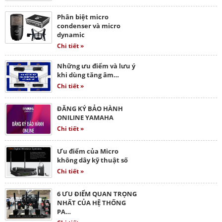
Phân biệt micro
condenser và micro
dynamic
Chi tiết »
Những ưu điểm và lưu ý
khi dùng tăng âm…
Chi tiết »
ĐĂNG KÝ BẢO HÀNH
ONILINE YAMAHA
Chi tiết »
Ưu điểm của Micro
không dây kỹ thuật số
Chi tiết »
6 ƯU ĐIỂM QUAN TRỌNG
NHẤT CỦA HỆ THỐNG
PA…