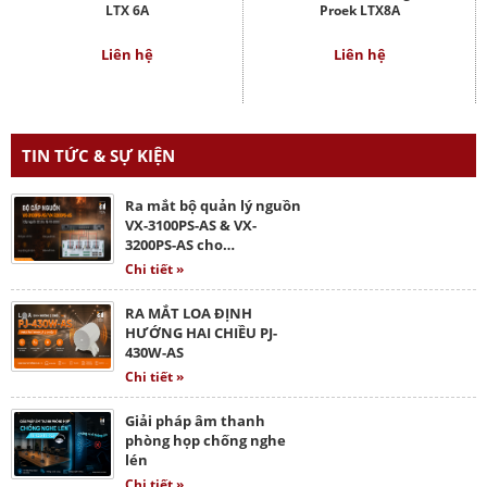
LTX 6A
Proek LTX8A
Liên hệ
Liên hệ
TIN TỨC & SỰ KIỆN
Ra mắt bộ quản lý nguồn
VX-3100PS-AS & VX-
3200PS-AS cho…
Chi tiết »
RA MẮT LOA ĐỊNH
HƯỚNG HAI CHIỀU PJ-
430W-AS
Chi tiết »
Giải pháp âm thanh
phòng họp chống nghe
lén
Chi tiết »