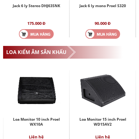
Jack 6 ly Stereo DHJ63SNK
Jack 6 ly mono Proel S320
175.000 Đ
90.000 Đ
LOA KIỂM ÂM SÂN KHẤU
Loa Monitor 10 inch Proel
Loa Monitor 15 inch Proel
WX10A
WD15AV2
Liên hệ
Liên hệ