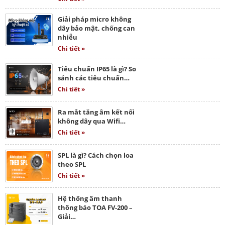
Giải pháp micro không
dây bảo mật, chống can
nhiễu
Chi tiết »
Tiêu chuẩn IP65 là gì? So
sánh các tiêu chuẩn…
Chi tiết »
Ra mắt tăng âm kết nối
không dây qua Wifi…
Chi tiết »
SPL là gì? Cách chọn loa
theo SPL
Chi tiết »
Hệ thống âm thanh
thông báo TOA FV-200 –
Giải…