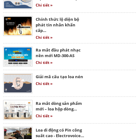
Chi tiết »
Chính thức lộ diện bộ
phát tin nhắn khẩn
cấp…
Chi tiết »
Ra mắt đầu phát nhạc
nền mới MD-300-AS
Chi tiết »
Giải mã cấu tạo loa nén
Chi tiết »
Ra mắt dòng sản phẩm
mới – loa hộp dòng…
Chi tiết »
Loa di động có Pin công
suất cao - Electrovoice…