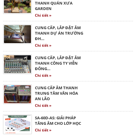
THANH QUÁN XƯA
GARDEN
Chi tiết »
CUNG CẤP, LẮP ĐẶT ÂM
THANH DỰ ÁN TRƯỜNG
ĐH…
Chi tiết »
CUNG CẤP, LẮP ĐẶT ÂM
THANH CÔNG TY VIỄN
ĐÔNG…
Chi tiết »
CUNG CẤP ÂM THANH
TRUNG TÂM VĂN HÓA
AN LÃO
Chi tiết »
SA-60D-AS: GIẢI PHÁP
TĂNG ÂM CHO LỚP HỌC
Chi tiết »