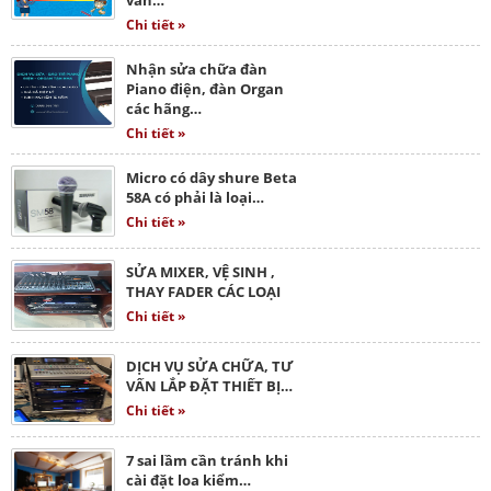
Chi tiết »
Nhận sửa chữa đàn
Piano điện, đàn Organ
các hãng…
Chi tiết »
Micro có dây shure Beta
58A có phải là loại…
Chi tiết »
SỬA MIXER, VỆ SINH ,
THAY FADER CÁC LOẠI
Chi tiết »
DỊCH VỤ SỬA CHỮA, TƯ
VẤN LẮP ĐẶT THIẾT BỊ…
Chi tiết »
7 sai lầm cần tránh khi
cài đặt loa kiểm…