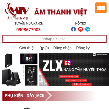
TƯ VẤN MUA HÀNG:
HỖ TRỢ
0908677003
Giới thiệu
(0)
Đăng nhập
Đăng ký
PHỤ KIỆN - DÂY JACK