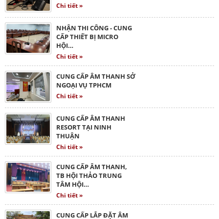
Chi tiết »
NHẬN THI CÔNG - CUNG
CẤP THIẾT BỊ MICRO
HỘI…
Chi tiết »
CUNG CẤP ÂM THANH SỞ
NGOẠI VỤ TPHCM
Chi tiết »
CUNG CẤP ÂM THANH
RESORT TẠI NINH
THUẬN
Chi tiết »
CUNG CẤP ÂM THANH,
TB HỘI THẢO TRUNG
TÂM HỘI…
Chi tiết »
CUNG CẤP LẮP ĐẶT ÂM