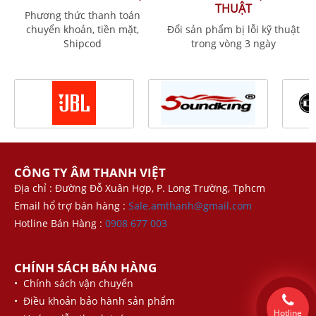
THUẬT
Phương thức thanh toán
chuyển khoản, tiền mặt,
Đổi sản phẩm bị lỗi kỹ thuật
Shipcod
trong vòng 3 ngày
CÔNG TY ÂM THANH VIỆT
Địa chỉ : Đường Đỗ Xuân Hợp, P. Long Trường, Tphcm
Email hổ trợ bán hàng :
Sale.amthanh@gmail.com
Hotline Bán Hàng :
0908 677 003
CHÍNH SÁCH BÁN HÀNG
• Chính sách vận chuyển
• Điều khoản bảo hành sản phẩm
Hotline