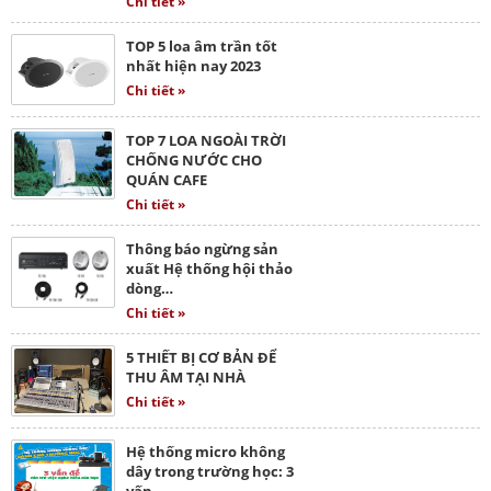
Chi tiết »
TOP 5 loa âm trần tốt
nhất hiện nay 2023
Chi tiết »
TOP 7 LOA NGOÀI TRỜI
CHỐNG NƯỚC CHO
QUÁN CAFE
Chi tiết »
Thông báo ngừng sản
xuất Hệ thống hội thảo
dòng…
Chi tiết »
5 THIẾT BỊ CƠ BẢN ĐỂ
THU ÂM TẠI NHÀ
Chi tiết »
Hệ thống micro không
dây trong trường học: 3
vấn…