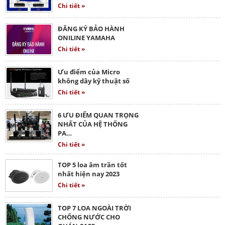
Chi tiết »
ĐĂNG KÝ BẢO HÀNH
ONILINE YAMAHA
Chi tiết »
Ưu điểm của Micro
không dây kỹ thuật số
Chi tiết »
6 ƯU ĐIỂM QUAN TRỌNG
NHẤT CỦA HỆ THỐNG
PA…
Chi tiết »
TOP 5 loa âm trần tốt
nhất hiện nay 2023
Chi tiết »
TOP 7 LOA NGOÀI TRỜI
CHỐNG NƯỚC CHO