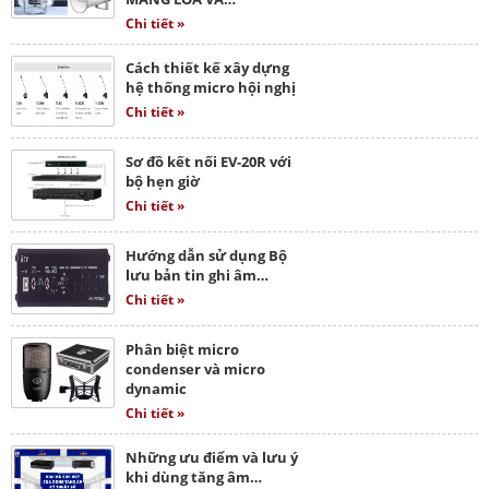
Chi tiết »
Cách thiết kế xây dựng
hệ thống micro hội nghị
Chi tiết »
Sơ đồ kết nối EV-20R với
bộ hẹn giờ
Chi tiết »
Hướng dẫn sử dụng Bộ
lưu bản tin ghi âm…
Chi tiết »
Phân biệt micro
condenser và micro
dynamic
Chi tiết »
Những ưu điểm và lưu ý
khi dùng tăng âm…