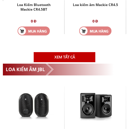
Loa Kiểm Bluetooth
Loa kiểm âm Mackie CR4.5
Mackie CR4.5BT
0 Đ
0 Đ
XEM TẤT CẢ
LOA KIỂM ÂM JBL