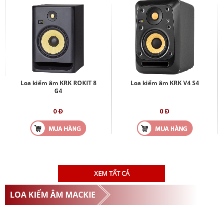
Loa kiểm âm KRK ROKIT 8
Loa kiểm âm KRK V4 S4
G4
0 Đ
0 Đ
XEM TẤT CẢ
LOA KIỂM ÂM MACKIE