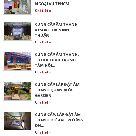
NGOẠI VỤ TPHCM
Chi tiết »
CUNG CẤP ÂM THANH
RESORT TẠI NINH
THUẬN
Chi tiết »
CUNG CẤP ÂM THANH,
TB HỘI THẢO TRUNG
TÂM HỘI…
Chi tiết »
CUNG CẤP LẮP ĐẶT ÂM
THANH QUÁN XƯA
GARDEN
Chi tiết »
CUNG CẤP, LẮP ĐẶT ÂM
THANH DỰ ÁN TRƯỜNG
ĐH…
Chi tiết »