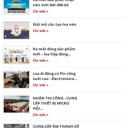
nền mới MD-300-AS
Chi tiết »
Giải mã cấu tạo loa nén
Chi tiết »
Ra mắt dòng sản phẩm
mới – loa hộp dòng…
Chi tiết »
Loa di động có Pin công
suất cao - Electrovoice…
Chi tiết »
NHẬN THI CÔNG - CUNG
CẤP THIẾT BỊ MICRO
HỘI…
Chi tiết »
CUNG CẤP ÂM THANH SỞ