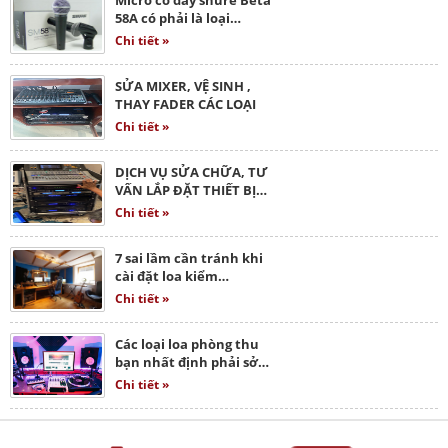
58A có phải là loại…
Chi tiết »
SỬA MIXER, VỆ SINH ,
THAY FADER CÁC LOẠI
Chi tiết »
DỊCH VỤ SỬA CHỮA, TƯ
VẤN LẮP ĐẶT THIẾT BỊ…
Chi tiết »
7 sai lầm cần tránh khi
cài đặt loa kiểm…
Chi tiết »
Các loại loa phòng thu
bạn nhất định phải sở…
Chi tiết »