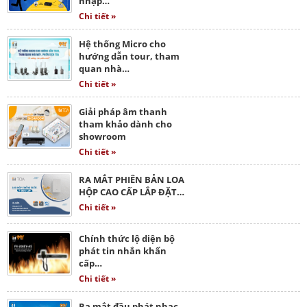
nhập…
Chi tiết »
Hệ thống Micro cho
hướng dẫn tour, tham
quan nhà…
Chi tiết »
Giải pháp âm thanh
tham khảo dành cho
showroom
Chi tiết »
RA MẮT PHIÊN BẢN LOA
HỘP CAO CẤP LẮP ĐẶT…
Chi tiết »
Chính thức lộ diện bộ
phát tin nhắn khẩn
cấp…
Chi tiết »
Ra mắt đầu phát nhạc