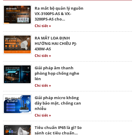
Ra mắt bộ quản lý nguồn
VX-3100PS-AS & VX-
3200PS-AS cho…
Chi tiết »
RA MẮT LOA ĐỊNH
HƯỚNG HAI CHIỀU PJ-
430W-AS
Chi tiết »
Giải pháp âm thanh
phòng họp chống nghe
lén
Chi tiết »
Giải pháp micro không
dây bảo mật, chống can
nhiễu
Chi tiết »
Tiêu chuẩn IP65 là gì? So
sánh các tiêu chuẩn…