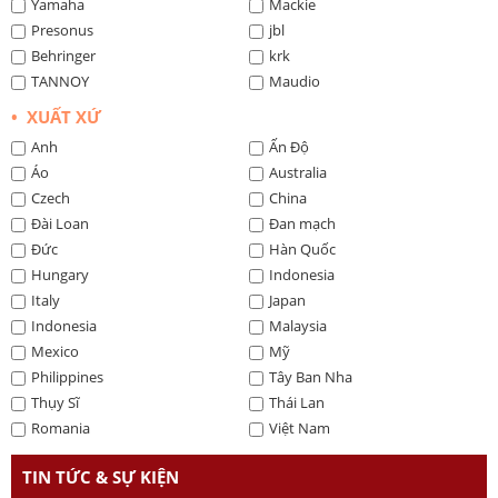
Yamaha
Mackie
Presonus
jbl
Behringer
krk
TANNOY
Maudio
• XUẤT XỨ
Anh
Ấn Độ
Áo
Australia
Czech
China
Đài Loan
Đan mạch
Đức
Hàn Quốc
Hungary
Indonesia
Italy
Japan
Indonesia
Malaysia
Mexico
Mỹ
Philippines
Tây Ban Nha
Thụy Sĩ
Thái Lan
Romania
Việt Nam
TIN TỨC & SỰ KIỆN