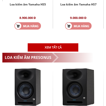
Loa kiểm âm Yamaha HS5
Loa kiểm âm Yamaha HS7
8.900.000 Đ
9.000.000 Đ
XEM TẤT CẢ
LOA KIỂM ÂM PRESONUS