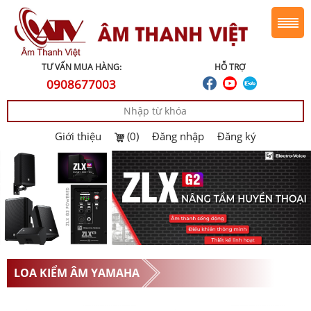
TƯ VẤN MUA HÀNG:
HỖ TRỢ
0908677003
Giới thiệu
(0)
Đăng nhập
Đăng ký
LOA KIỂM ÂM YAMAHA