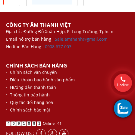
CÔNG TY ÂM THANH VIỆT
Địa chỉ : Đường Đỗ Xuân Hợp, P. Long Trường, Tphcm
Email hổ trợ bán hàng :
Sale.amthanh@gmail.com
Hotline Bán Hàng :
0908 677 003
CHÍNH SÁCH BÁN HÀNG
• Chính sách vận chuyển
• Điều khoản bảo hành sản phẩm
Hotline
• Hướng dẫn thanh toán
• Thông tin bảo hành
• Quy tắc đổi hàng hóa
• Chính sách bảo mật
Online : 41
4
0
9
1
8
9
1
FOLLOW US :