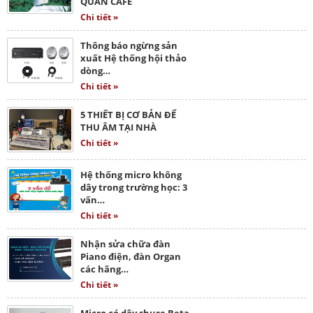
QUÁN CAFE
Chi tiết »
Thông báo ngừng sản
xuất Hệ thống hội thảo
dòng…
Chi tiết »
5 THIẾT BỊ CƠ BẢN ĐỂ
THU ÂM TẠI NHÀ
Chi tiết »
Hệ thống micro không
dây trong trường học: 3
vấn…
Chi tiết »
Nhận sửa chữa đàn
Piano điện, đàn Organ
các hãng…
Chi tiết »
Micro có dây shure Beta