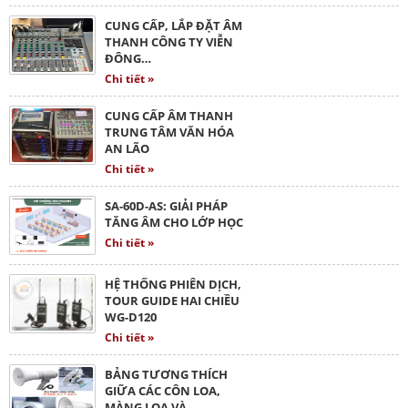
CUNG CẤP, LẮP ĐẶT ÂM
THANH CÔNG TY VIỄN
ĐÔNG…
Chi tiết »
CUNG CẤP ÂM THANH
TRUNG TÂM VĂN HÓA
AN LÃO
Chi tiết »
SA-60D-AS: GIẢI PHÁP
TĂNG ÂM CHO LỚP HỌC
Chi tiết »
HỆ THỐNG PHIÊN DỊCH,
TOUR GUIDE HAI CHIỀU
WG-D120
Chi tiết »
BẢNG TƯƠNG THÍCH
GIỮA CÁC CÔN LOA,
MÀNG LOA VÀ…