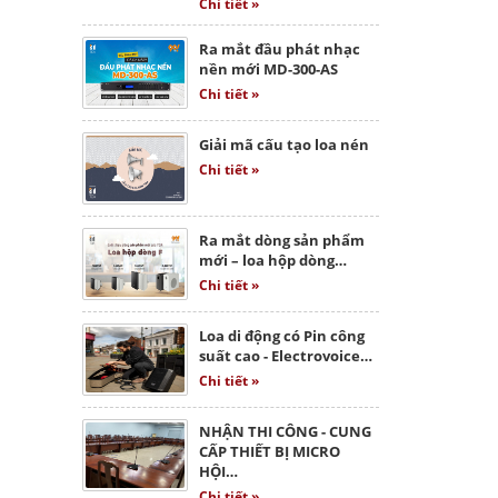
Chi tiết »
Ra mắt đầu phát nhạc
nền mới MD-300-AS
Chi tiết »
Giải mã cấu tạo loa nén
Chi tiết »
Ra mắt dòng sản phẩm
mới – loa hộp dòng…
Chi tiết »
Loa di động có Pin công
suất cao - Electrovoice…
Chi tiết »
NHẬN THI CÔNG - CUNG
CẤP THIẾT BỊ MICRO
HỘI…
Chi tiết »