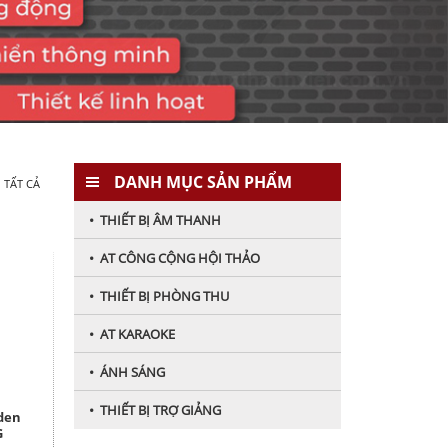
DANH MỤC SẢN PHẨM
 TẤT CẢ
• THIẾT BỊ ÂM THANH
• AT CÔNG CỘNG HỘI THẢO
• THIẾT BỊ PHÒNG THU
• AT KARAOKE
• ÁNH SÁNG
• THIẾT BỊ TRỢ GIẢNG
lden
G