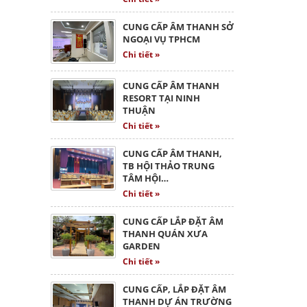
CUNG CẤP ÂM THANH SỞ
NGOẠI VỤ TPHCM
Chi tiết »
CUNG CẤP ÂM THANH
RESORT TẠI NINH
THUẬN
Chi tiết »
CUNG CẤP ÂM THANH,
TB HỘI THẢO TRUNG
TÂM HỘI…
Chi tiết »
CUNG CẤP LẮP ĐẶT ÂM
THANH QUÁN XƯA
GARDEN
Chi tiết »
CUNG CẤP, LẮP ĐẶT ÂM
THANH DỰ ÁN TRƯỜNG