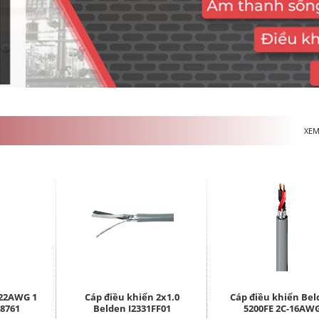
XEM
 22AWG 1
Cáp điều khiển 2x1.0
Cáp điều khiển Be
 8761
Belden I2331FF01
5200FE 2C-16AW