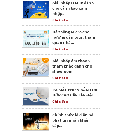
Giải pháp LOA IP dành
cho cảnh báo xâm
nhập…
Chi tiết »
Hệ thống Micro cho
hướng dẫn tour, tham
quan nhà…
Chi tiết »
Giải pháp âm thanh
tham khảo dành cho
showroom
Chi tiết »
RA MẮT PHIÊN BẢN LOA
HỘP CAO CẤP LẮP ĐẶT…
Chi tiết »
Chính thức lộ diện bộ
phát tin nhắn khẩn
cấp…