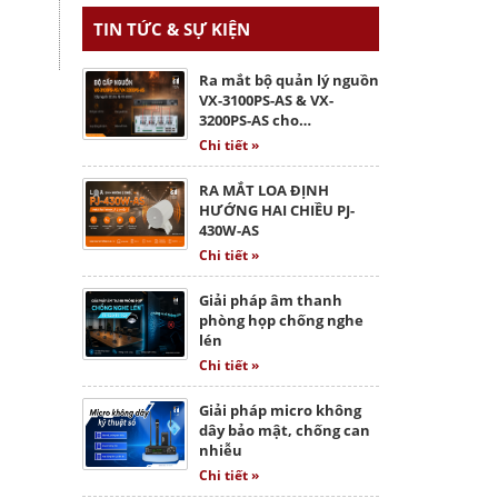
TIN TỨC & SỰ KIỆN
Ra mắt bộ quản lý nguồn
VX-3100PS-AS & VX-
3200PS-AS cho…
Chi tiết »
RA MẮT LOA ĐỊNH
HƯỚNG HAI CHIỀU PJ-
430W-AS
Chi tiết »
Giải pháp âm thanh
phòng họp chống nghe
lén
Chi tiết »
Giải pháp micro không
dây bảo mật, chống can
nhiễu
Chi tiết »