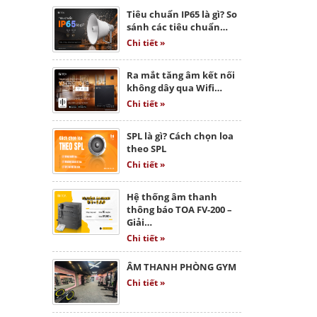
Tiêu chuẩn IP65 là gì? So
sánh các tiêu chuẩn…
Chi tiết »
Ra mắt tăng âm kết nối
không dây qua Wifi…
Chi tiết »
SPL là gì? Cách chọn loa
theo SPL
Chi tiết »
Hệ thống âm thanh
thông báo TOA FV-200 –
Giải…
Chi tiết »
ÂM THANH PHÒNG GYM
Chi tiết »