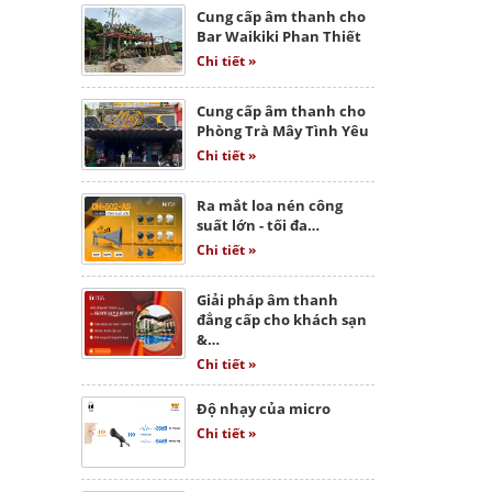
Cung cấp âm thanh cho
Bar Waikiki Phan Thiết
Chi tiết »
Cung cấp âm thanh cho
Phòng Trà Mây Tình Yêu
Chi tiết »
Ra mắt loa nén công
suất lớn - tối đa…
Chi tiết »
Giải pháp âm thanh
đẳng cấp cho khách sạn
&…
Chi tiết »
Độ nhạy của micro
Chi tiết »