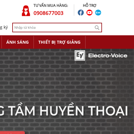
TƯ VẤN MUA HÀNG:
HỖ TRỢ
0908677003
g ký
ÁNH SÁNG
THIẾT BỊ TRỢ GIẢNG