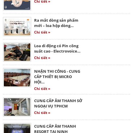
Chi tiết »
Ra mắt dòng sản phẩm
mới – loa hộp dòng…
Chi tiết »
Loa di động có Pin công
suất cao - Electrovoice…
Chi tiết »
NHẬN THI CÔNG - CUNG
CẤP THIẾT BỊ MICRO
HỘI…
Chi tiết »
CUNG CẤP ÂM THANH SỞ
NGOẠI VỤ TPHCM
Chi tiết »
CUNG CẤP ÂM THANH
RESORT TẠI NINH