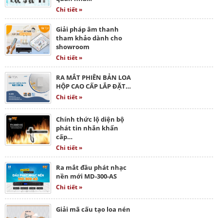
Chi tiết »
Giải pháp âm thanh
tham khảo dành cho
showroom
Chi tiết »
RA MẮT PHIÊN BẢN LOA
HỘP CAO CẤP LẮP ĐẶT…
Chi tiết »
Chính thức lộ diện bộ
phát tin nhắn khẩn
cấp…
Chi tiết »
Ra mắt đầu phát nhạc
nền mới MD-300-AS
Chi tiết »
Giải mã cấu tạo loa nén