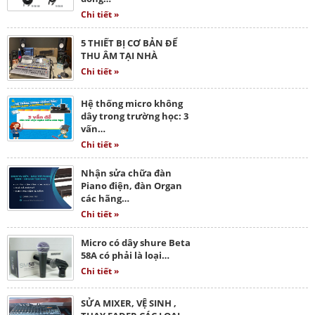
Chi tiết »
5 THIẾT BỊ CƠ BẢN ĐỂ
THU ÂM TẠI NHÀ
Chi tiết »
Hệ thống micro không
dây trong trường học: 3
vấn…
Chi tiết »
Nhận sửa chữa đàn
Piano điện, đàn Organ
các hãng…
Chi tiết »
Micro có dây shure Beta
58A có phải là loại…
Chi tiết »
SỬA MIXER, VỆ SINH ,