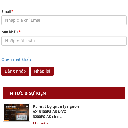
Email
*
Mật khẩu
*
Quên mật khẩu
Đăng nhập
Nhập lại
TIN TỨC & SỰ KIỆN
Ra mắt bộ quản lý nguồn
VX-3100PS-AS & VX-
3200PS-AS cho…
Chi tiết »