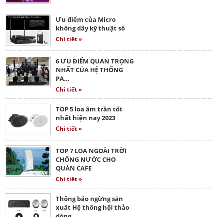
Ưu điểm của Micro
không dây kỹ thuật số
Chi tiết »
6 ƯU ĐIỂM QUAN TRỌNG
NHẤT CỦA HỆ THỐNG
PA…
Chi tiết »
TOP 5 loa âm trần tốt
nhất hiện nay 2023
Chi tiết »
TOP 7 LOA NGOÀI TRỜI
CHỐNG NƯỚC CHO
QUÁN CAFE
Chi tiết »
Thông báo ngừng sản
xuất Hệ thống hội thảo
dòng…