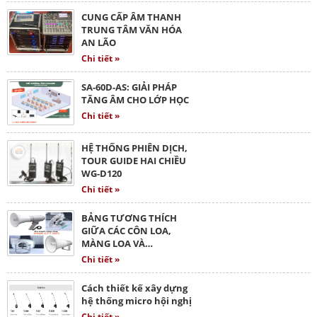
CUNG CẤP ÂM THANH
TRUNG TÂM VĂN HÓA
AN LÃO
Chi tiết »
SA-60D-AS: GIẢI PHÁP
TĂNG ÂM CHO LỚP HỌC
Chi tiết »
HỆ THỐNG PHIÊN DỊCH,
TOUR GUIDE HAI CHIỀU
WG-D120
Chi tiết »
BẢNG TƯƠNG THÍCH
GIỮA CÁC CÔN LOA,
MÀNG LOA VÀ…
Chi tiết »
Cách thiết kế xây dựng
hệ thống micro hội nghị
Chi tiết »