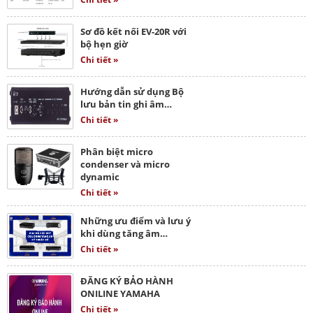
Sơ đồ kết nối EV-20R với
bộ hẹn giờ
Chi tiết »
Hướng dẫn sử dụng Bộ
lưu bản tin ghi âm…
Chi tiết »
Phân biệt micro
condenser và micro
dynamic
Chi tiết »
Những ưu điểm và lưu ý
khi dùng tăng âm…
Chi tiết »
ĐĂNG KÝ BẢO HÀNH
ONILINE YAMAHA
Chi tiết »