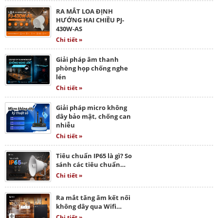
RA MẮT LOA ĐỊNH
HƯỚNG HAI CHIỀU PJ-
430W-AS
Chi tiết »
Giải pháp âm thanh
phòng họp chống nghe
lén
Chi tiết »
Giải pháp micro không
dây bảo mật, chống can
nhiễu
Chi tiết »
Tiêu chuẩn IP65 là gì? So
sánh các tiêu chuẩn…
Chi tiết »
Ra mắt tăng âm kết nối
không dây qua Wifi…
Chi tiết »