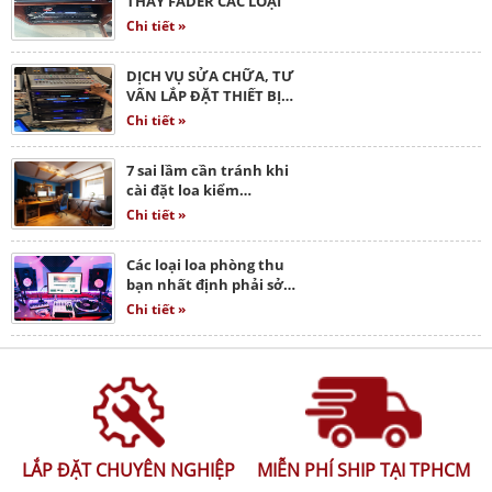
THAY FADER CÁC LOẠI
Chi tiết »
DỊCH VỤ SỬA CHỮA, TƯ
VẤN LẮP ĐẶT THIẾT BỊ…
Chi tiết »
7 sai lầm cần tránh khi
cài đặt loa kiểm…
Chi tiết »
Các loại loa phòng thu
bạn nhất định phải sở…
Chi tiết »
LẮP ĐẶT CHUYÊN NGHIỆP
MIỄN PHÍ SHIP TẠI TPHCM