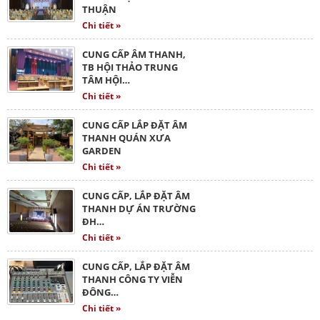
THUẬN
Chi tiết »
CUNG CẤP ÂM THANH,
TB HỘI THẢO TRUNG
TÂM HỘI…
Chi tiết »
CUNG CẤP LẮP ĐẶT ÂM
THANH QUÁN XƯA
GARDEN
Chi tiết »
CUNG CẤP, LẮP ĐẶT ÂM
THANH DỰ ÁN TRƯỜNG
ĐH…
Chi tiết »
CUNG CẤP, LẮP ĐẶT ÂM
THANH CÔNG TY VIỄN
ĐÔNG…
Chi tiết »