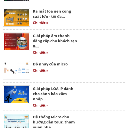
Ra mắt loa nén công
suất lớn - tối đa…
Chi tiết »
Giải pháp âm thanh
đẳng cấp cho khách sạn
&…
Chi tiết »
Độ nhạy của micro
Chi tiết »
Giải pháp LOA IP dành
cho cảnh báo xâm
nhập…
Chi tiết »
Hệ thống Micro cho
hướng dẫn tour, tham
quan nhà…