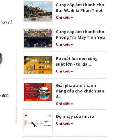
Cung cấp âm thanh cho
Bar Waikiki Phan Thiết
Chi tiết »
 TẤT CẢ
Cung cấp âm thanh cho
Phòng Trà Mây Tình Yêu
Chi tiết »
Ra mắt loa nén công
suất lớn - tối đa…
Chi tiết »
Giải pháp âm thanh
đẳng cấp cho khách sạn
 600
&…
Chi tiết »
Độ nhạy của micro
Chi tiết »