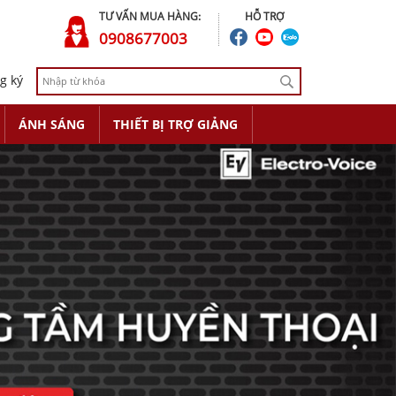
TƯ VẤN MUA HÀNG:
HỖ TRỢ
0908677003
g ký
ÁNH SÁNG
THIẾT BỊ TRỢ GIẢNG