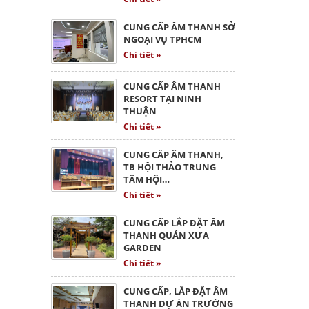
CUNG CẤP ÂM THANH SỞ
NGOẠI VỤ TPHCM
Chi tiết »
CUNG CẤP ÂM THANH
RESORT TẠI NINH
THUẬN
Chi tiết »
CUNG CẤP ÂM THANH,
TB HỘI THẢO TRUNG
TÂM HỘI…
Chi tiết »
CUNG CẤP LẮP ĐẶT ÂM
THANH QUÁN XƯA
GARDEN
Chi tiết »
CUNG CẤP, LẮP ĐẶT ÂM
THANH DỰ ÁN TRƯỜNG