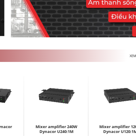
XEM
ynacor
Mixer amplifier 240W
Mixer amplifier 1
Dynacor U240:1M
Dynacor U120:1