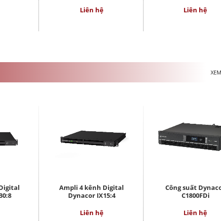
Liên hệ
Liên hệ
XEM
Digital
Ampli 4 kênh Digital
Công suất Dynac
30:8
Dynacor IX15:4
C1800FDi
Liên hệ
Liên hệ