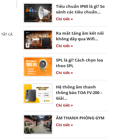
Tiêu chuẩn IP65 là gì? So
sánh các tiêu chuẩn…
Chi tiết »
Ra mắt tăng âm kết nối
 TẤT CẢ
không dây qua Wifi…
Chi tiết »
SPL là gì? Cách chọn loa
theo SPL
Chi tiết »
Hệ thống âm thanh
thông báo TOA FV-200 –
Giải…
Chi tiết »
ÂM THANH PHÒNG GYM
Chi tiết »