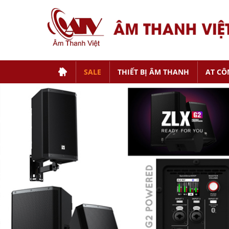
SALE
THIẾT BỊ ÂM THANH
AT CÔ