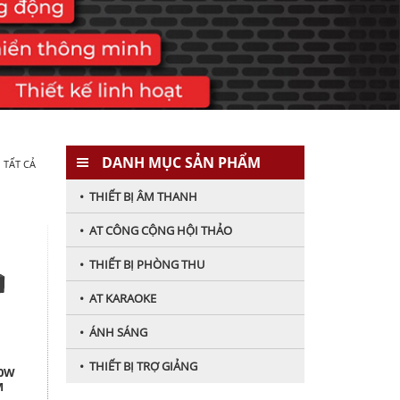
DANH MỤC SẢN PHẨM
 TẤT CẢ
• THIẾT BỊ ÂM THANH
• AT CÔNG CỘNG HỘI THẢO
• THIẾT BỊ PHÒNG THU
• AT KARAOKE
• ÁNH SÁNG
• THIẾT BỊ TRỢ GIẢNG
20W
M