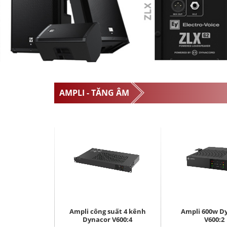
AMPLI - TĂNG ÂM
Ampli công suất 4 kênh
Ampli 600w D
Dynacor V600:4
V600:2