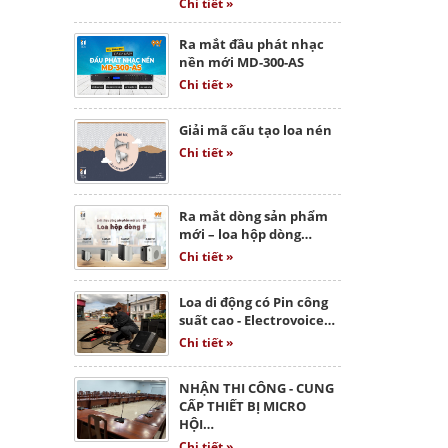
Chi tiết »
Ra mắt đầu phát nhạc
nền mới MD-300-AS
Chi tiết »
Giải mã cấu tạo loa nén
Chi tiết »
Ra mắt dòng sản phẩm
mới – loa hộp dòng…
Chi tiết »
Loa di động có Pin công
suất cao - Electrovoice…
Chi tiết »
NHẬN THI CÔNG - CUNG
CẤP THIẾT BỊ MICRO
HỘI…
Chi tiết »