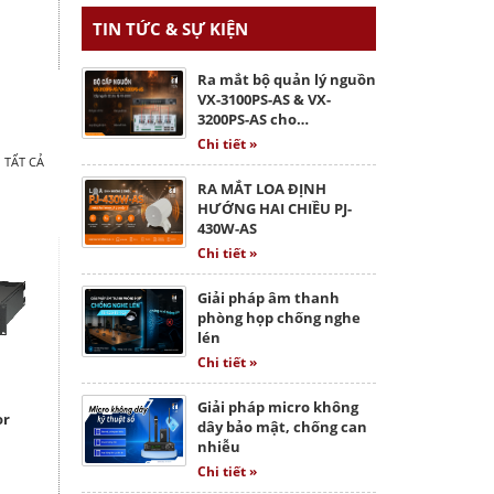
TIN TỨC & SỰ KIỆN
Ra mắt bộ quản lý nguồn
VX-3100PS-AS & VX-
3200PS-AS cho…
Chi tiết »
 TẤT CẢ
RA MẮT LOA ĐỊNH
HƯỚNG HAI CHIỀU PJ-
430W-AS
Chi tiết »
Giải pháp âm thanh
phòng họp chống nghe
lén
Chi tiết »
Giải pháp micro không
or
dây bảo mật, chống can
nhiễu
Chi tiết »