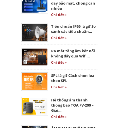
dây bảo mật, chống can
nhiễu
Chi tiết »
Tiêu chuẩn IP65 là gì? So
sánh các tiêu chuẩn…
Chi tiết »
Ra mắt tăng âm kết nối
không dây qua Wifi…
Chi tiết »
SPL là gì? Cách chọn loa
theo SPL
Chi tiết »
Hệ thống âm thanh
thông báo TOA FV-200 –
Giải…
Chi tiết »