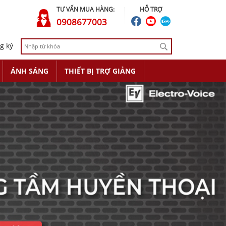
TƯ VẤN MUA HÀNG:
HỖ TRỢ
0908677003
g ký
ÁNH SÁNG
THIẾT BỊ TRỢ GIẢNG