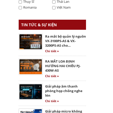
Thụy Sĩ
Thái Lan
Romania
Việt Nam
TIN TỨC & SỰ KIỆN
Ra mắt bộ quản lý nguồn
VX-3100PS-AS & VX-
3200PS-AS cho…
Chi tiết »
RA MẮT LOA ĐỊNH
HƯỚNG HAI CHIỀU PJ-
430W-AS
Chi tiết »
Giải pháp âm thanh
phòng họp chống nghe
lén
Chi tiết »
Giải pháp micro không