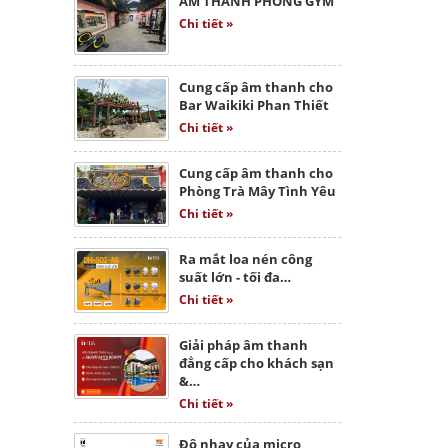
ÂM THANH PHÒNG GYM
Chi tiết »
Cung cấp âm thanh cho
Bar Waikiki Phan Thiết
Chi tiết »
Cung cấp âm thanh cho
Phòng Trà Mây Tình Yêu
Chi tiết »
Ra mắt loa nén công
suất lớn - tối đa…
Chi tiết »
Giải pháp âm thanh
đẳng cấp cho khách sạn
&…
Chi tiết »
Độ nhạy của micro