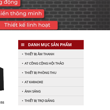
DANH MỤC SẢN PHẨM
• THIẾT BỊ ÂM THANH
• AT CÔNG CỘNG HỘI THẢO
• THIẾT BỊ PHÒNG THU
• AT KARAOKE
• ÁNH SÁNG
• THIẾT BỊ TRỢ GIẢNG
15S