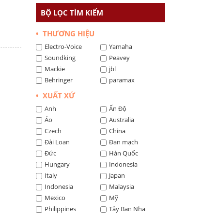
BỘ LỌC TÌM KIẾM
• THƯƠNG HIỆU
Electro-Voice
Yamaha
Soundking
Peavey
Mackie
jbl
Behringer
paramax
• XUẤT XỨ
Anh
Ấn Độ
Áo
Australia
Czech
China
Đài Loan
Đan mạch
Đức
Hàn Quốc
Hungary
Indonesia
Italy
Japan
Indonesia
Malaysia
Mexico
Mỹ
Philippines
Tây Ban Nha