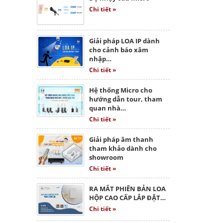
Chi tiết »
Giải pháp LOA IP dành
cho cảnh báo xâm
nhập…
Chi tiết »
Hệ thống Micro cho
hướng dẫn tour, tham
quan nhà…
Chi tiết »
Giải pháp âm thanh
tham khảo dành cho
showroom
Chi tiết »
RA MẮT PHIÊN BẢN LOA
HỘP CAO CẤP LẮP ĐẶT…
Chi tiết »