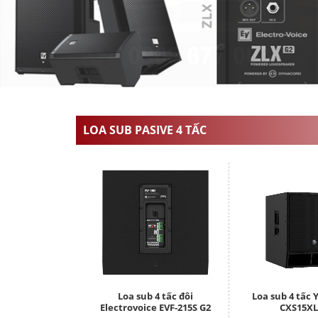
LOA SUB PASIVE 4 TẤC
Loa sub 4 tấc đôi
Loa sub 4 tấc
Electrovoice EVF-215S G2
CXS15XL