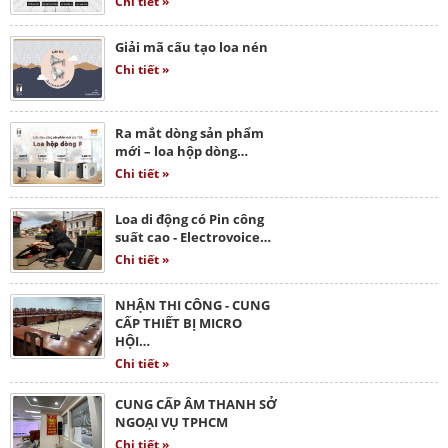
Chi tiết »
Giải mã cấu tạo loa nén
Chi tiết »
Ra mắt dòng sản phẩm
mới – loa hộp dòng…
Chi tiết »
Loa di động có Pin công
suất cao - Electrovoice…
Chi tiết »
NHẬN THI CÔNG - CUNG
CẤP THIẾT BỊ MICRO
HỘI…
Chi tiết »
CUNG CẤP ÂM THANH SỞ
NGOẠI VỤ TPHCM
Chi tiết »