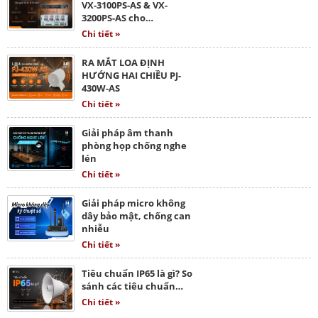
VX-3100PS-AS & VX-
3200PS-AS cho…
Chi tiết »
RA MẮT LOA ĐỊNH
HƯỚNG HAI CHIỀU PJ-
430W-AS
Chi tiết »
Giải pháp âm thanh
phòng họp chống nghe
lén
Chi tiết »
Giải pháp micro không
dây bảo mật, chống can
nhiễu
Chi tiết »
Tiêu chuẩn IP65 là gì? So
sánh các tiêu chuẩn…
Chi tiết »