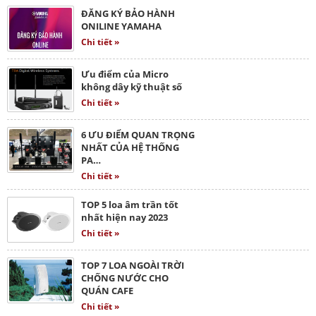
ĐĂNG KÝ BẢO HÀNH
ONILINE YAMAHA
Chi tiết »
Ưu điểm của Micro
không dây kỹ thuật số
Chi tiết »
6 ƯU ĐIỂM QUAN TRỌNG
NHẤT CỦA HỆ THỐNG
PA…
Chi tiết »
TOP 5 loa âm trần tốt
nhất hiện nay 2023
Chi tiết »
TOP 7 LOA NGOÀI TRỜI
CHỐNG NƯỚC CHO
QUÁN CAFE
Chi tiết »