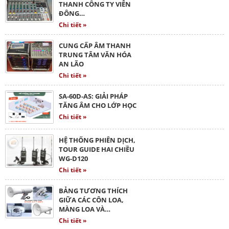
THANH CÔNG TY VIỄN
ĐÔNG…
Chi tiết »
CUNG CẤP ÂM THANH
TRUNG TÂM VĂN HÓA
AN LÃO
Chi tiết »
SA-60D-AS: GIẢI PHÁP
TĂNG ÂM CHO LỚP HỌC
Chi tiết »
HỆ THỐNG PHIÊN DỊCH,
TOUR GUIDE HAI CHIỀU
WG-D120
Chi tiết »
BẢNG TƯƠNG THÍCH
GIỮA CÁC CÔN LOA,
MÀNG LOA VÀ…
Chi tiết »