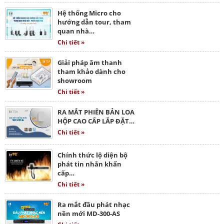
Hệ thống Micro cho
hướng dẫn tour, tham
quan nhà…
Chi tiết »
Giải pháp âm thanh
tham khảo dành cho
showroom
Chi tiết »
RA MẮT PHIÊN BẢN LOA
HỘP CAO CẤP LẮP ĐẶT…
Chi tiết »
Chính thức lộ diện bộ
phát tin nhắn khẩn
cấp…
Chi tiết »
Ra mắt đầu phát nhạc
nền mới MD-300-AS