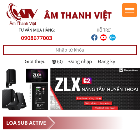
TƯ VẤN MUA HÀNG:
HỖ TRỢ
0908677003
Giới thiệu
(0)
Đăng nhập
Đăng ký
LOA SUB ACTIVE