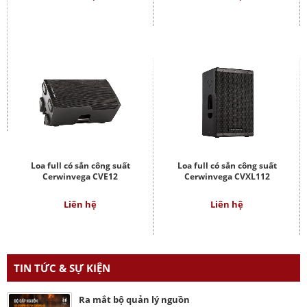
Loa full có sẳn công suất
Loa full có sẳn công suất
Cerwinvega CVE12
Cerwinvega CVXL112
Liên hệ
Liên hệ
TIN TỨC & SỰ KIỆN
Ra mắt bộ quản lý nguồn