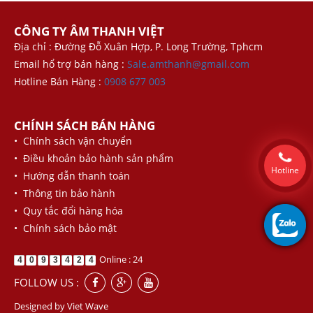
CÔNG TY ÂM THANH VIỆT
Địa chỉ : Đường Đỗ Xuân Hợp, P. Long Trường, Tphcm
Email hổ trợ bán hàng :
Sale.amthanh@gmail.com
Hotline Bán Hàng :
0908 677 003
CHÍNH SÁCH BÁN HÀNG
• Chính sách vận chuyển
• Điều khoản bảo hành sản phẩm
Hotline
• Hướng dẫn thanh toán
• Thông tin bảo hành
• Quy tắc đổi hàng hóa
• Chính sách bảo mật
Online : 24
4
0
9
3
4
2
4
FOLLOW US :
Designed by
Viet Wave