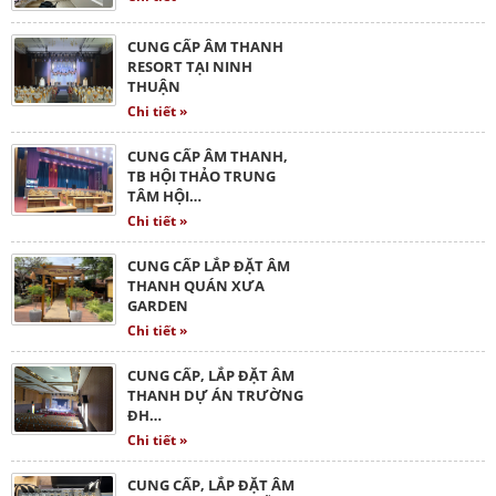
CUNG CẤP ÂM THANH
RESORT TẠI NINH
THUẬN
Chi tiết »
CUNG CẤP ÂM THANH,
TB HỘI THẢO TRUNG
TÂM HỘI…
Chi tiết »
CUNG CẤP LẮP ĐẶT ÂM
THANH QUÁN XƯA
GARDEN
Chi tiết »
CUNG CẤP, LẮP ĐẶT ÂM
THANH DỰ ÁN TRƯỜNG
ĐH…
Chi tiết »
CUNG CẤP, LẮP ĐẶT ÂM