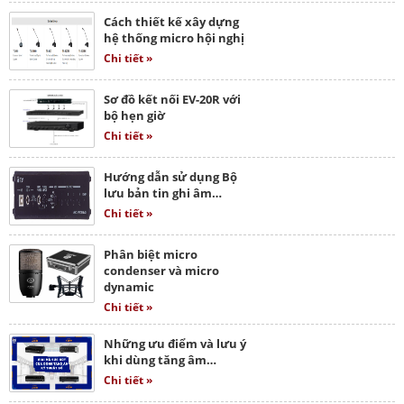
Cách thiết kế xây dựng
hệ thống micro hội nghị
Chi tiết »
Sơ đồ kết nối EV-20R với
bộ hẹn giờ
Chi tiết »
Hướng dẫn sử dụng Bộ
lưu bản tin ghi âm…
Chi tiết »
Phân biệt micro
condenser và micro
dynamic
Chi tiết »
Những ưu điểm và lưu ý
khi dùng tăng âm…
Chi tiết »