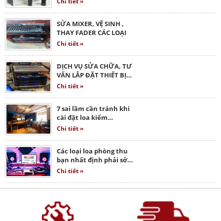
Chi tiết »
SỬA MIXER, VỆ SINH ,
THAY FADER CÁC LOẠI
Chi tiết »
DỊCH VỤ SỬA CHỮA, TƯ
VẤN LẮP ĐẶT THIẾT BỊ…
Chi tiết »
7 sai lầm cần tránh khi
cài đặt loa kiểm…
Chi tiết »
Các loại loa phòng thu
bạn nhất định phải sở…
Chi tiết »