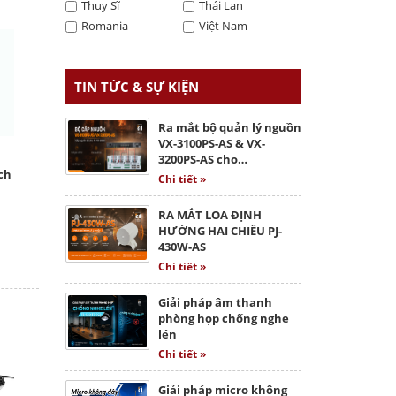
Thụy Sĩ
Thái Lan
Romania
Việt Nam
TIN TỨC & SỰ KIỆN
Ra mắt bộ quản lý nguồn
VX-3100PS-AS & VX-
3200PS-AS cho…
ch
Chi tiết »
RA MẮT LOA ĐỊNH
HƯỚNG HAI CHIỀU PJ-
430W-AS
Chi tiết »
Giải pháp âm thanh
phòng họp chống nghe
lén
Chi tiết »
Giải pháp micro không