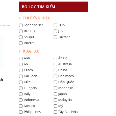
BỘ LỌC TÌM KIẾM
• THƯƠNG HIỆU
Shennheiser
TOA
BOSCH
JTS
Shupu
Takstar
Interm
• XUẤT XỨ
Anh
Ấn Độ
Áo
Australia
Czech
China
Đài Loan
Đan mạch
ch
Đức
Hàn Quốc
Hungary
Indonesia
Italy
Japan
Indonesia
Malaysia
Mexico
Mỹ
Philippines
Tây Ban Nha