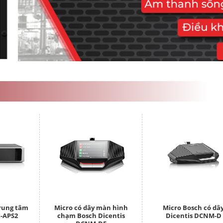
trung tâm
Micro có dây màn hình
Micro Bosch có dâ
-APS2
chạm Bosch Dicentis
Dicentis DCNM-D