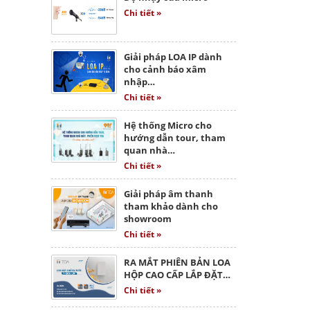
Chi tiết »
Giải pháp LOA IP dành
cho cảnh báo xâm
nhập…
Chi tiết »
Hệ thống Micro cho
hướng dẫn tour, tham
quan nhà…
Chi tiết »
Giải pháp âm thanh
tham khảo dành cho
showroom
Chi tiết »
RA MẮT PHIÊN BẢN LOA
HỘP CAO CẤP LẮP ĐẶT…
Chi tiết »