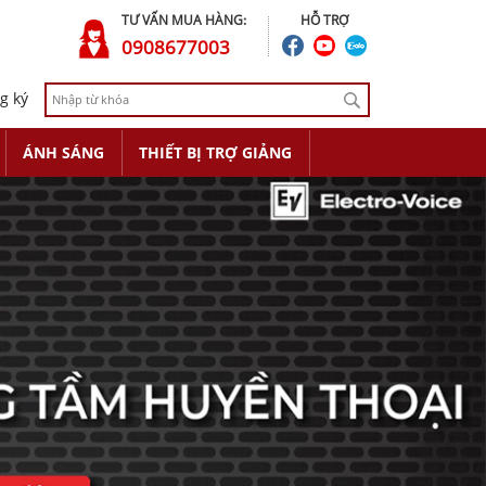
TƯ VẤN MUA HÀNG:
HỖ TRỢ
0908677003
g ký
ÁNH SÁNG
THIẾT BỊ TRỢ GIẢNG