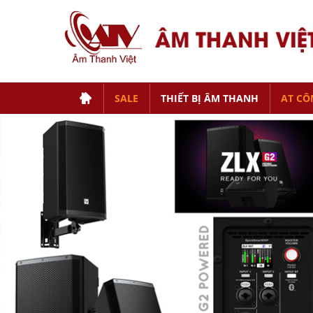
SALE
THIẾT BỊ ÂM THANH
AT CÔ