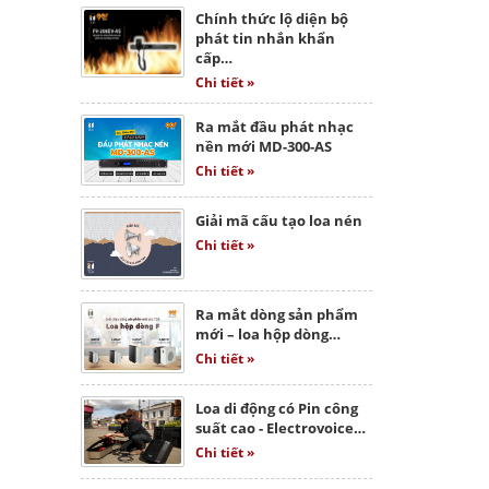
Chính thức lộ diện bộ
phát tin nhắn khẩn
cấp…
Chi tiết »
Ra mắt đầu phát nhạc
nền mới MD-300-AS
Chi tiết »
Giải mã cấu tạo loa nén
Chi tiết »
Ra mắt dòng sản phẩm
mới – loa hộp dòng…
Chi tiết »
Loa di động có Pin công
suất cao - Electrovoice…
Chi tiết »