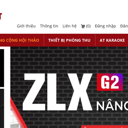
Giới thiệu
Thông tin
Liên hệ
(0)
Đăng nhập
Đăn
NG CỘNG HỘI THẢO
THIẾT BỊ PHÒNG THU
AT KARAOKE