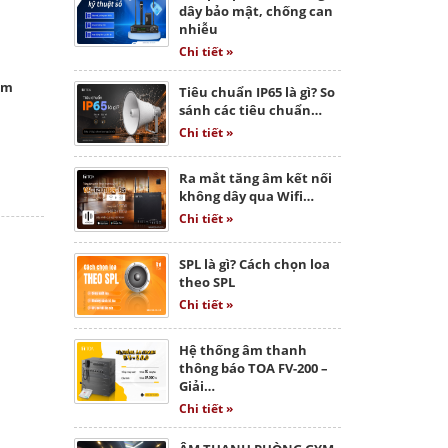
dây bảo mật, chống can
nhiễu
Chi tiết »
2m
Tiêu chuẩn IP65 là gì? So
sánh các tiêu chuẩn…
Chi tiết »
Ra mắt tăng âm kết nối
không dây qua Wifi…
Chi tiết »
SPL là gì? Cách chọn loa
theo SPL
Chi tiết »
Hệ thống âm thanh
thông báo TOA FV-200 –
Giải…
Chi tiết »