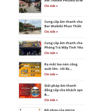
ÂM THANH PHÒNG GYM
Chi tiết »
Cung cấp âm thanh cho
Bar Waikiki Phan Thiết
Chi tiết »
Cung cấp âm thanh cho
Phòng Trà Mây Tình Yêu
Chi tiết »
Ra mắt loa nén công
suất lớn - tối đa…
Chi tiết »
Giải pháp âm thanh
đẳng cấp cho khách sạn
&…
Chi tiết »
Độ nhạy của micro