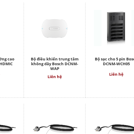
ớng cao
Bộ điều khiển trung tâm
Bộ sạc cho 5 pin Bos
-HDMIC
không dây Bosch DCNM-
DCNM-WCH05
WAP
ệ
Liên hệ
Liên hệ