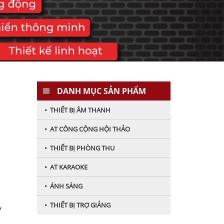
DANH MỤC SẢN PHẨM
• THIẾT BỊ ÂM THANH
• AT CÔNG CỘNG HỘI THẢO
• THIẾT BỊ PHÒNG THU
• AT KARAOKE
• ÁNH SÁNG
• THIẾT BỊ TRỢ GIẢNG
y