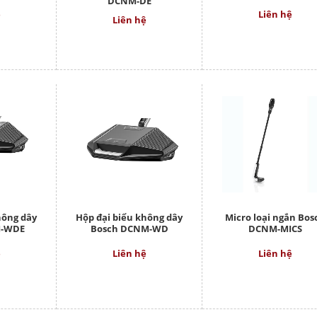
DCNM-DE
ệ
Liên hệ
Liên hệ
hông dây
Hộp đại biểu không dây
Micro loại ngắn Bos
M-WDE
Bosch DCNM-WD
DCNM-MICS
ệ
Liên hệ
Liên hệ