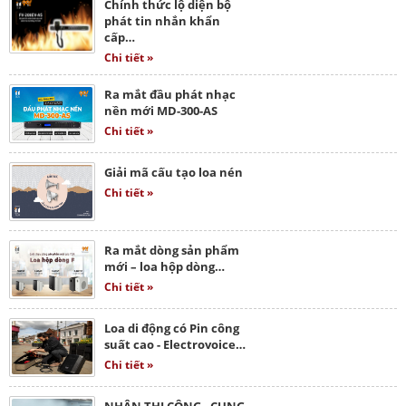
Chính thức lộ diện bộ
phát tin nhắn khẩn
cấp…
Chi tiết »
Ra mắt đầu phát nhạc
nền mới MD-300-AS
Chi tiết »
Giải mã cấu tạo loa nén
Chi tiết »
Ra mắt dòng sản phẩm
mới – loa hộp dòng…
Chi tiết »
Loa di động có Pin công
suất cao - Electrovoice…
Chi tiết »
NHẬN THI CÔNG - CUNG