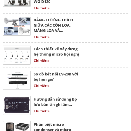
WG-D120
Chi tiết »
BẢNG TƯƠNG THÍCH
GIỮA CÁC CÔN LOA,
MÀNG LOA VÀ…
Chi tiết »
Cách thiết kế xây dựng
hệ thống micro hội nghị
Chi tiết »
Sơ đồ kết nối EV-20R với
bộ hẹn giờ
Chi tiết »
Hướng dẫn sử dụng Bộ
lưu bản tin ghi âm…
Chi tiết »
Phân biệt micro
condenser và micro