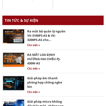
TIN TỨC & SỰ KIỆN
Ra mắt bộ quản lý nguồn
VX-3100PS-AS & VX-
3200PS-AS cho…
Chi tiết »
RA MẮT LOA ĐỊNH
HƯỚNG HAI CHIỀU PJ-
430W-AS
Chi tiết »
Giải pháp âm thanh
phòng họp chống nghe
lén
Chi tiết »
Giải pháp micro không
dây bảo mật, chống can