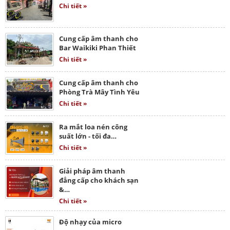
Chi tiết »
Cung cấp âm thanh cho
Bar Waikiki Phan Thiết
Chi tiết »
Cung cấp âm thanh cho
Phòng Trà Mây Tình Yêu
Chi tiết »
Ra mắt loa nén công
suất lớn - tối đa…
Chi tiết »
Giải pháp âm thanh
đẳng cấp cho khách sạn
&…
Chi tiết »
Độ nhạy của micro