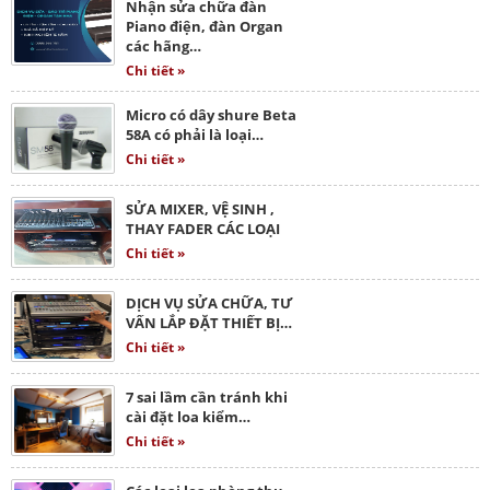
Nhận sửa chữa đàn
Piano điện, đàn Organ
các hãng…
Chi tiết »
Micro có dây shure Beta
58A có phải là loại…
Chi tiết »
SỬA MIXER, VỆ SINH ,
THAY FADER CÁC LOẠI
Chi tiết »
DỊCH VỤ SỬA CHỮA, TƯ
VẤN LẮP ĐẶT THIẾT BỊ…
Chi tiết »
7 sai lầm cần tránh khi
cài đặt loa kiểm…
Chi tiết »