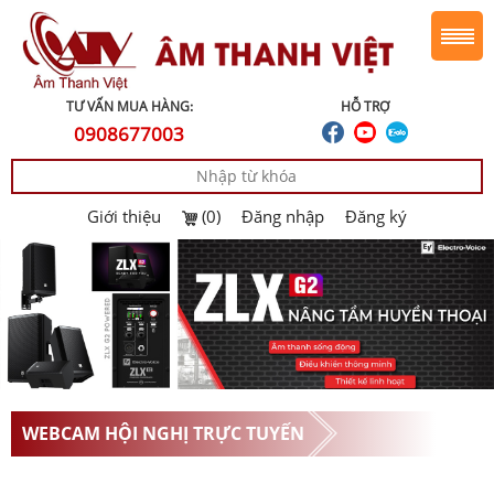
TƯ VẤN MUA HÀNG:
HỖ TRỢ
0908677003
Giới thiệu
(0)
Đăng nhập
Đăng ký
WEBCAM HỘI NGHỊ TRỰC TUYẾN