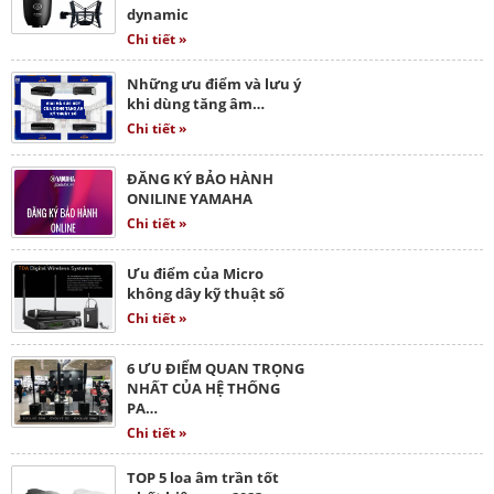
dynamic
Chi tiết »
Những ưu điểm và lưu ý
khi dùng tăng âm…
Chi tiết »
ĐĂNG KÝ BẢO HÀNH
ONILINE YAMAHA
Chi tiết »
Ưu điểm của Micro
không dây kỹ thuật số
Chi tiết »
6 ƯU ĐIỂM QUAN TRỌNG
NHẤT CỦA HỆ THỐNG
PA…
Chi tiết »
TOP 5 loa âm trần tốt