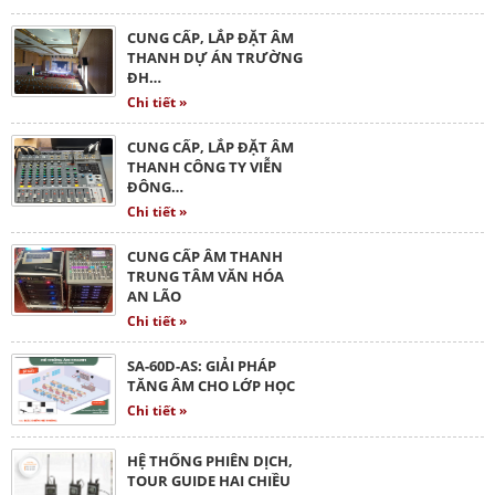
CUNG CẤP, LẮP ĐẶT ÂM
THANH DỰ ÁN TRƯỜNG
ĐH…
Chi tiết »
CUNG CẤP, LẮP ĐẶT ÂM
THANH CÔNG TY VIỄN
ĐÔNG…
Chi tiết »
CUNG CẤP ÂM THANH
TRUNG TÂM VĂN HÓA
AN LÃO
Chi tiết »
SA-60D-AS: GIẢI PHÁP
TĂNG ÂM CHO LỚP HỌC
Chi tiết »
HỆ THỐNG PHIÊN DỊCH,
TOUR GUIDE HAI CHIỀU