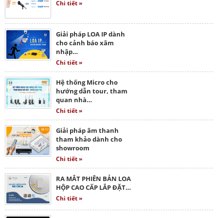
Chi tiết »
Giải pháp LOA IP dành
cho cảnh báo xâm
nhập…
Chi tiết »
Hệ thống Micro cho
hướng dẫn tour, tham
quan nhà…
Chi tiết »
Giải pháp âm thanh
tham khảo dành cho
showroom
Chi tiết »
RA MẮT PHIÊN BẢN LOA
HỘP CAO CẤP LẮP ĐẶT…
Chi tiết »