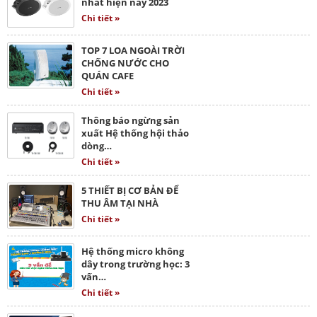
nhất hiện nay 2023
Chi tiết »
TOP 7 LOA NGOÀI TRỜI
CHỐNG NƯỚC CHO
QUÁN CAFE
Chi tiết »
Thông báo ngừng sản
xuất Hệ thống hội thảo
dòng…
Chi tiết »
5 THIẾT BỊ CƠ BẢN ĐỂ
THU ÂM TẠI NHÀ
Chi tiết »
Hệ thống micro không
dây trong trường học: 3
vấn…
Chi tiết »