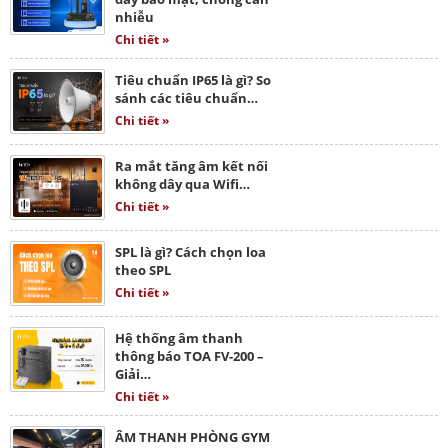
nhiễu
Chi tiết »
Tiêu chuẩn IP65 là gì? So
sánh các tiêu chuẩn…
Chi tiết »
Ra mắt tăng âm kết nối
không dây qua Wifi…
Chi tiết »
SPL là gì? Cách chọn loa
theo SPL
Chi tiết »
Hệ thống âm thanh
thông báo TOA FV-200 –
Giải…
Chi tiết »
ÂM THANH PHÒNG GYM