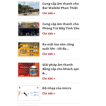
Cung cấp âm thanh cho
Bar Waikiki Phan Thiết
Chi tiết »
Cung cấp âm thanh cho
Phòng Trà Mây Tình Yêu
Chi tiết »
Ra mắt loa nén công
suất lớn - tối đa…
Chi tiết »
Giải pháp âm thanh
đẳng cấp cho khách sạn
&…
Chi tiết »
Độ nhạy của micro
Chi tiết »