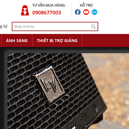
TƯ VẤN MUA HÀNG:
HỖ TRỢ
0908677003
g ký
ÁNH SÁNG
THIẾT BỊ TRỢ GIẢNG