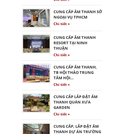
CUNG CẤP ÂM THANH SỞ
NGOẠI VỤ TPHCM
Chi tiết »
CUNG CẤP ÂM THANH
RESORT TẠI NINH
THUẬN
Chi tiết »
CUNG CẤP ÂM THANH,
TB HỘI THẢO TRUNG
TÂM HỘI…
Chi tiết »
CUNG CẤP LẮP ĐẶT ÂM
THANH QUÁN XƯA
GARDEN
Chi tiết »
CUNG CẤP, LẮP ĐẶT ÂM
THANH DỰ ÁN TRƯỜNG