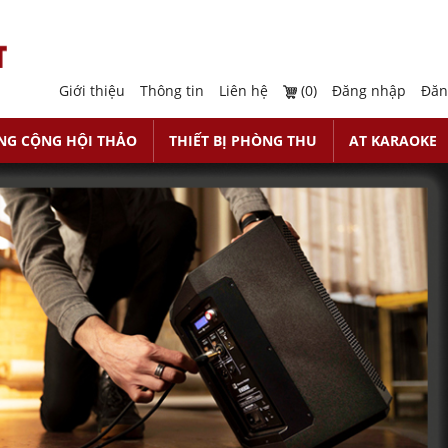
Giới thiệu
Thông tin
Liên hệ
(0)
Đăng nhập
Đăn
NG CỘNG HỘI THẢO
THIẾT BỊ PHÒNG THU
AT KARAOKE