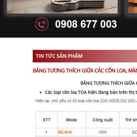
TIN TỨC SẢN PHẨM
BẢNG TƯƠNG THÍCH GIỮA CÁC CÔN LOA, MÀN
BẢNG TƯƠNG THÍCH GIỮA C
Các loại côn loa TOA hiện đang bán trên thị 