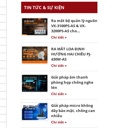
TIN TỨC & SỰ KIỆN
Ra mắt bộ quản lý nguồn
VX-3100PS-AS & VX-
3200PS-AS cho…
Chi tiết »
RA MẮT LOA ĐỊNH
HƯỚNG HAI CHIỀU PJ-
430W-AS
Chi tiết »
Giải pháp âm thanh
phòng họp chống nghe
lén
Chi tiết »
Giải pháp micro không
dây bảo mật, chống can
nhiễu
Chi tiết »