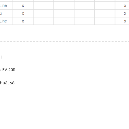
ị
: EV-20R
huật số