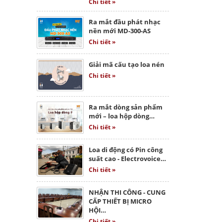
Chi tiết »
Ra mắt đầu phát nhạc
nền mới MD-300-AS
Chi tiết »
Giải mã cấu tạo loa nén
Chi tiết »
Ra mắt dòng sản phẩm
mới – loa hộp dòng…
Chi tiết »
Loa di động có Pin công
suất cao - Electrovoice…
Chi tiết »
NHẬN THI CÔNG - CUNG
CẤP THIẾT BỊ MICRO
HỘI…
Chi tiết »