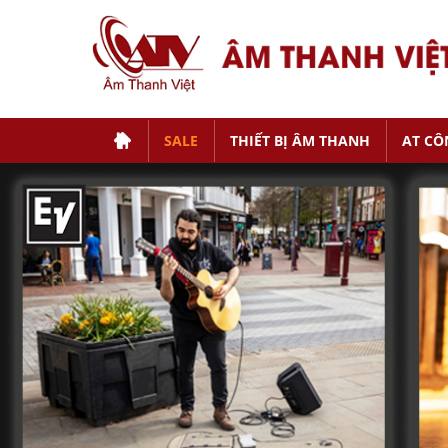
SALE
THIẾT BỊ ÂM THANH
AT CÔ