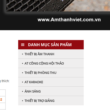
DANH MỤC SẢN PHẨM
• THIẾT BỊ ÂM THANH
• AT CÔNG CỘNG HỘI THẢO
• THIẾT BỊ PHÒNG THU
• AT KARAOKE
• ÁNH SÁNG
• THIẾT BỊ TRỢ GIẢNG