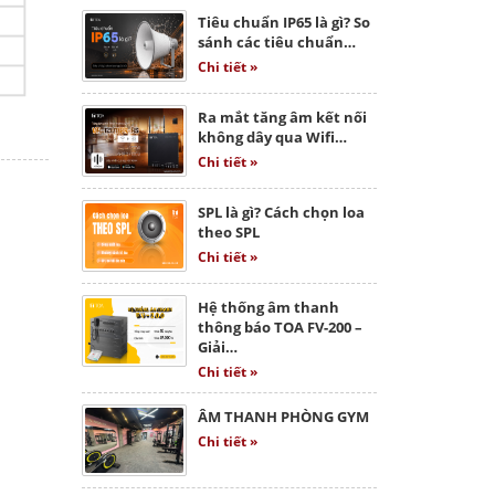
Tiêu chuẩn IP65 là gì? So
sánh các tiêu chuẩn…
Chi tiết »
Ra mắt tăng âm kết nối
không dây qua Wifi…
Chi tiết »
SPL là gì? Cách chọn loa
theo SPL
Chi tiết »
Hệ thống âm thanh
thông báo TOA FV-200 –
Giải…
Chi tiết »
ÂM THANH PHÒNG GYM
Chi tiết »