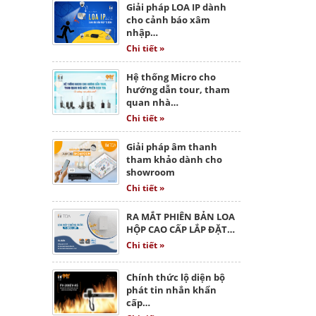
Giải pháp LOA IP dành
cho cảnh báo xâm
nhập…
Chi tiết »
Hệ thống Micro cho
hướng dẫn tour, tham
quan nhà…
Chi tiết »
Giải pháp âm thanh
tham khảo dành cho
showroom
Chi tiết »
RA MẮT PHIÊN BẢN LOA
HỘP CAO CẤP LẮP ĐẶT…
Chi tiết »
Chính thức lộ diện bộ
phát tin nhắn khẩn
cấp…