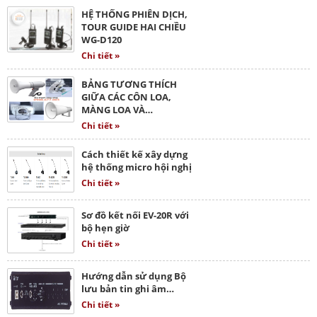
HỆ THỐNG PHIÊN DỊCH,
TOUR GUIDE HAI CHIỀU
WG-D120
Chi tiết »
BẢNG TƯƠNG THÍCH
GIỮA CÁC CÔN LOA,
MÀNG LOA VÀ…
Chi tiết »
Cách thiết kế xây dựng
hệ thống micro hội nghị
Chi tiết »
Sơ đồ kết nối EV-20R với
bộ hẹn giờ
Chi tiết »
Hướng dẫn sử dụng Bộ
lưu bản tin ghi âm…
Chi tiết »