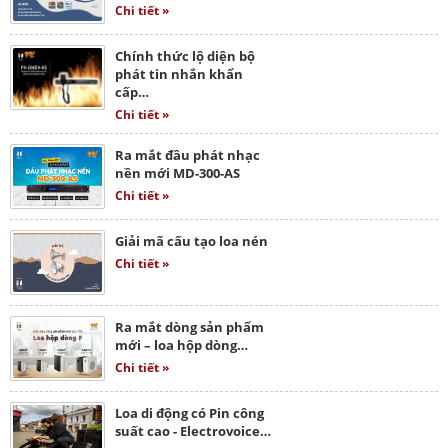
Chi tiết »
Chính thức lộ diện bộ
phát tin nhắn khẩn
cấp…
Chi tiết »
Ra mắt đầu phát nhạc
nền mới MD-300-AS
Chi tiết »
Giải mã cấu tạo loa nén
Chi tiết »
Ra mắt dòng sản phẩm
mới – loa hộp dòng…
Chi tiết »
Loa di động có Pin công
suất cao - Electrovoice…