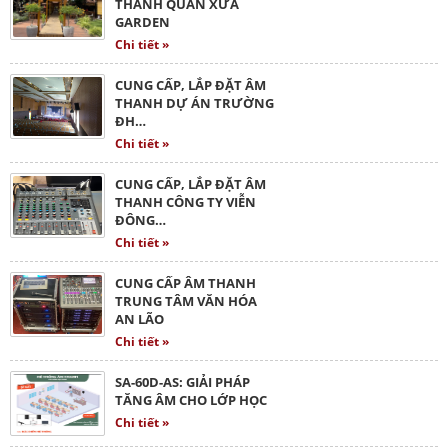
THANH QUÁN XƯA
GARDEN
Chi tiết »
CUNG CẤP, LẮP ĐẶT ÂM
THANH DỰ ÁN TRƯỜNG
ĐH…
Chi tiết »
CUNG CẤP, LẮP ĐẶT ÂM
THANH CÔNG TY VIỄN
ĐÔNG…
Chi tiết »
CUNG CẤP ÂM THANH
TRUNG TÂM VĂN HÓA
AN LÃO
Chi tiết »
SA-60D-AS: GIẢI PHÁP
TĂNG ÂM CHO LỚP HỌC
Chi tiết »