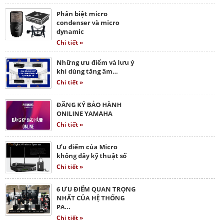
Phân biệt micro
condenser và micro
dynamic
Chi tiết »
Những ưu điểm và lưu ý
khi dùng tăng âm…
Chi tiết »
ĐĂNG KÝ BẢO HÀNH
ONILINE YAMAHA
Chi tiết »
Ưu điểm của Micro
không dây kỹ thuật số
Chi tiết »
6 ƯU ĐIỂM QUAN TRỌNG
NHẤT CỦA HỆ THỐNG
PA…
Chi tiết »