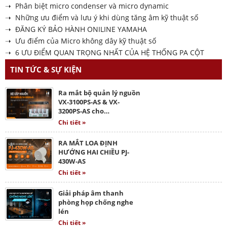
➝ Phân biệt micro condenser và micro dynamic
➝ Những ưu điểm và lưu ý khi dùng tăng âm kỹ thuật số
➝ ĐĂNG KÝ BẢO HÀNH ONILINE YAMAHA
➝ Ưu điểm của Micro không dây kỹ thuật số
➝ 6 ƯU ĐIỂM QUAN TRỌNG NHẤT CỦA HỆ THỐNG PA CỘT
TIN TỨC & SỰ KIỆN
Ra mắt bộ quản lý nguồn
VX-3100PS-AS & VX-
3200PS-AS cho…
Chi tiết »
RA MẮT LOA ĐỊNH
HƯỚNG HAI CHIỀU PJ-
430W-AS
Chi tiết »
Giải pháp âm thanh
phòng họp chống nghe
lén
Chi tiết »