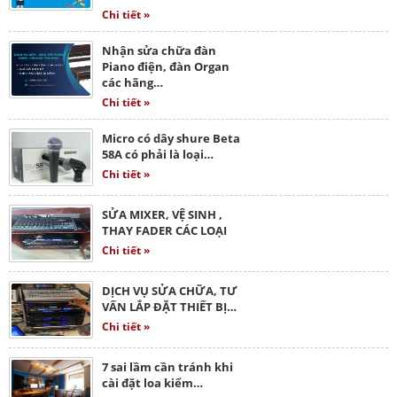
Chi tiết »
Nhận sửa chữa đàn
Piano điện, đàn Organ
các hãng…
Chi tiết »
Micro có dây shure Beta
58A có phải là loại…
Chi tiết »
SỬA MIXER, VỆ SINH ,
THAY FADER CÁC LOẠI
Chi tiết »
DỊCH VỤ SỬA CHỮA, TƯ
VẤN LẮP ĐẶT THIẾT BỊ…
Chi tiết »
7 sai lầm cần tránh khi
cài đặt loa kiểm…