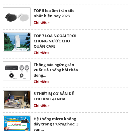
TOP 5 loa âm trần tốt
nhất hiện nay 2023
Chi tiết »
TOP 7 LOA NGOÀI TRỜI
CHỐNG NƯỚC CHO
QUÁN CAFE
Chi tiết »
Thông báo ngừng sản
xuất Hệ thống hội thảo
dòng…
Chi tiết »
5 THIẾT BỊ CƠ BẢN ĐỂ
THU ÂM TẠI NHÀ
Chi tiết »
Hệ thống micro không
dây trong trường học: 3
vấn…