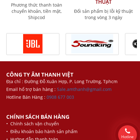
THUẬT
Phương thức thanh toán
chuyển khoản, tiền mặt,
Đổi sản phẩm bị lỗi kỹ thuật
Shipcod
trong vòng 3 ngày
CÔNG TY ÂM THANH VIỆT
Địa chỉ : Đường Đỗ Xuân Hợp, P. Long Trường, Tphcm
Email hổ trợ bán hàng :
Sale.amthanh@gmail.com
Hotline Bán Hàng :
0908 677 003
CHÍNH SÁCH BÁN HÀNG
• Chính sách vận chuyển
• Điều khoản bảo hành sản phẩm
Hotline
• Hướng dẫn thanh toán