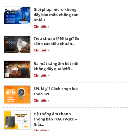
Giải pháp micro không
dây bảo mật, chống can
nhiễu
Chi tiết »
Tiêu chuẩn IP65 là gì? So
sánh các tiêu chuẩn…
Chi tiết »
Ra mắt tăng âm kết nối
không dây qua Wifi…
Chi tiết »
SPL là gì? Cách chọn loa
theo SPL
Chi tiết »
Hệ thống âm thanh
thông báo TOA FV-200 –
Giải…
Chi tiết »