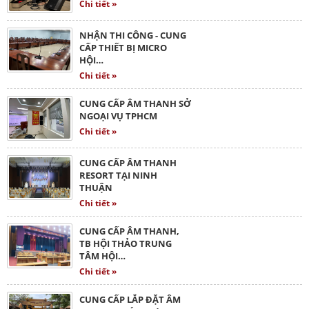
Chi tiết »
NHẬN THI CÔNG - CUNG
CẤP THIẾT BỊ MICRO
HỘI…
Chi tiết »
CUNG CẤP ÂM THANH SỞ
NGOẠI VỤ TPHCM
Chi tiết »
CUNG CẤP ÂM THANH
RESORT TẠI NINH
THUẬN
Chi tiết »
CUNG CẤP ÂM THANH,
TB HỘI THẢO TRUNG
TÂM HỘI…
Chi tiết »
CUNG CẤP LẮP ĐẶT ÂM