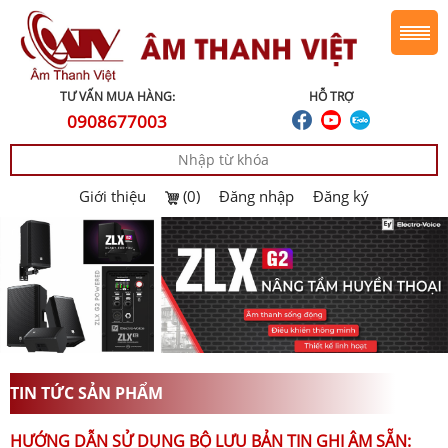
TƯ VẤN MUA HÀNG:
HỖ TRỢ
0908677003
Giới thiệu
(0)
Đăng nhập
Đăng ký
TIN TỨC SẢN PHẨM
HƯỚNG DẪN SỬ DỤNG BỘ LƯU BẢN TIN GHI ÂM SẴN: