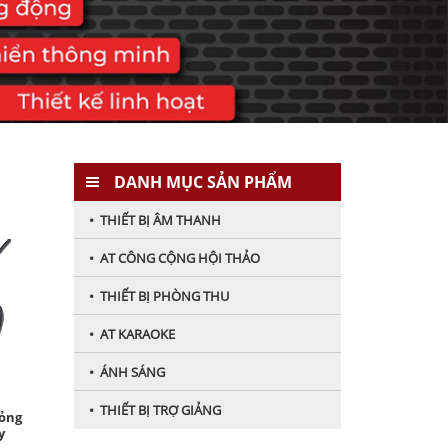
DANH MỤC SẢN PHẨM
• THIẾT BỊ ÂM THANH
• AT CÔNG CỘNG HỘI THẢO
• THIẾT BỊ PHÒNG THU
• AT KARAOKE
• ÁNH SÁNG
• THIẾT BỊ TRỢ GIẢNG
ỏng
y