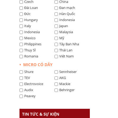
Czech
China
Đài Loan
Đan mạch
Đức
Hàn Quốc
Hungary
Indonesia
Italy
Japan
Indonesia
Malaysia
Mexico
Mỹ
Philippines
Tây Ban Nha
Thụy Sĩ
Thái Lan
Romania
Việt Nam
• MICRO CÓ DÂY
Shure
Sennheiser
TEV
AKG
Electrovoice
Mackie
Audix
Behringer
Peavey
TIN TỨC & SỰ KIỆN