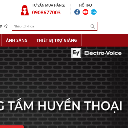
TƯ VẤN MUA HÀNG:
HỖ TRỢ
0908677003
g ký
ÁNH SÁNG
THIẾT BỊ TRỢ GIẢNG