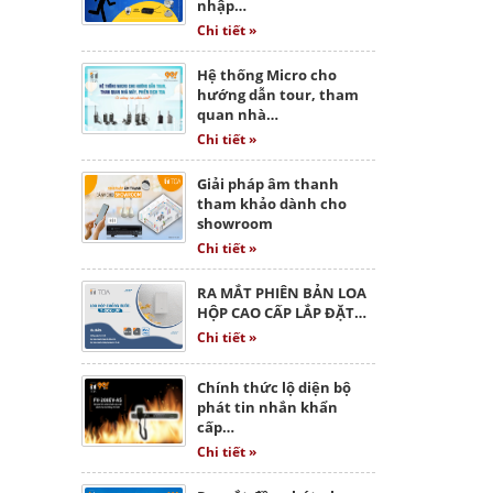
nhập…
Chi tiết »
Hệ thống Micro cho
hướng dẫn tour, tham
quan nhà…
Chi tiết »
Giải pháp âm thanh
tham khảo dành cho
showroom
Chi tiết »
RA MẮT PHIÊN BẢN LOA
HỘP CAO CẤP LẮP ĐẶT…
Chi tiết »
Chính thức lộ diện bộ
phát tin nhắn khẩn
cấp…
Chi tiết »