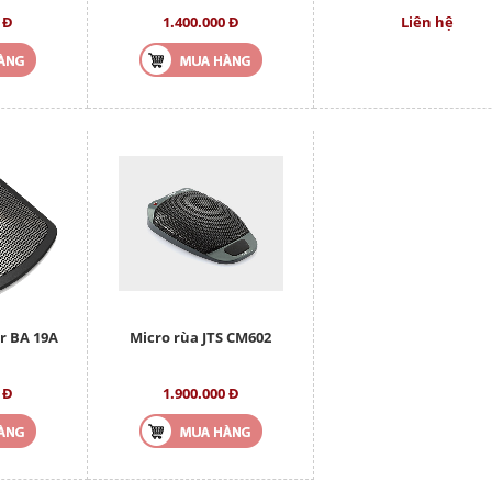
 Đ
1.400.000 Đ
Liên hệ
r BA 19A
Micro rùa JTS CM602
 Đ
1.900.000 Đ