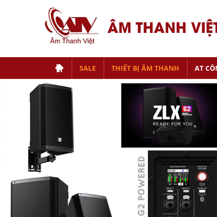
SALE
THIẾT BỊ ÂM THANH
AT CÔ