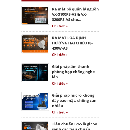
Ra mắt bộ quản lý nguồn
VX-3100PS-AS & VX-
3200PS-AS cho…
Chi tiết »
RA MẮT LOA ĐỊNH
HƯỚNG HAI CHIỀU PJ-
430W-AS
Chi tiết »
Giải pháp âm thanh
phòng họp chống nghe
lén
Chi tiết »
Giải pháp micro không
dây bảo mật, chống can
nhiễu
Chi tiết »
Tiêu chuẩn IP65 là gì? So
sánh các tiêu chuẩn…