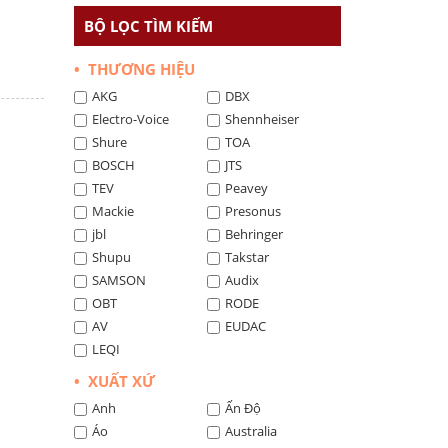
BỘ LỌC TÌM KIẾM
• THƯƠNG HIỆU
AKG
DBX
Electro-Voice
Shennheiser
Shure
TOA
BOSCH
JTS
TEV
Peavey
Mackie
Presonus
jbl
Behringer
Shupu
Takstar
SAMSON
Audix
OBT
RODE
AV
EUDAC
LEQI
• XUẤT XỨ
Anh
Ấn Độ
Áo
Australia