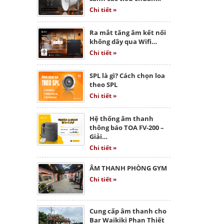
Chi tiết »
Ra mắt tăng âm kết nối
không dây qua Wifi…
Chi tiết »
SPL là gì? Cách chọn loa
theo SPL
Chi tiết »
Hệ thống âm thanh
thông báo TOA FV-200 –
Giải…
Chi tiết »
ÂM THANH PHÒNG GYM
Chi tiết »
Cung cấp âm thanh cho
Bar Waikiki Phan Thiết