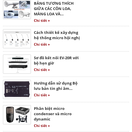
BẢNG TƯƠNG THÍCH
GIỮA CÁC CÔN LOA,
MÀNG LOA VÀ…
Chi tiết »
Cách thiết kế xây dựng
hệ thống micro hội nghị
Chi tiết »
Sơ đồ kết nối EV-20R với
bộ hẹn giờ
Chi tiết »
Hướng dẫn sử dụng Bộ
lưu bản tin ghi âm…
Chi tiết »
Phân biệt micro
condenser và micro
dynamic
Chi tiết »