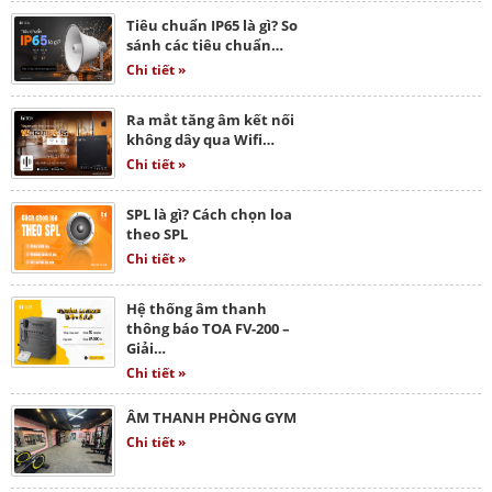
Tiêu chuẩn IP65 là gì? So
sánh các tiêu chuẩn…
Chi tiết »
Ra mắt tăng âm kết nối
không dây qua Wifi…
Chi tiết »
SPL là gì? Cách chọn loa
theo SPL
Chi tiết »
Hệ thống âm thanh
thông báo TOA FV-200 –
Giải…
Chi tiết »
ÂM THANH PHÒNG GYM
Chi tiết »