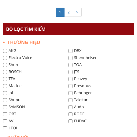
1
2
>
BỘ LỌC TÌM KIẾM
• THƯƠNG HIỆU
AKG
DBX
Electro-Voice
Shennheiser
Shure
TOA
BOSCH
JTS
TEV
Peavey
Mackie
Presonus
jbl
Behringer
Shupu
Takstar
SAMSON
Audix
OBT
RODE
AV
EUDAC
LEQI