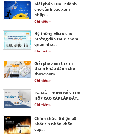
Giải pháp LOA IP dành
cho cảnh báo xâm
nhập…
Chi tiết »
Hệ thống Micro cho
hướng dẫn tour, tham
quan nhà…
Chi tiết »
Giải pháp âm thanh
tham khảo dành cho
showroom
Chi tiết »
RA MẮT PHIÊN BẢN LOA
HỘP CAO CẤP LẮP ĐẶT…
Chi tiết »
Chính thức lộ diện bộ
phát tin nhắn khẩn
cấp…