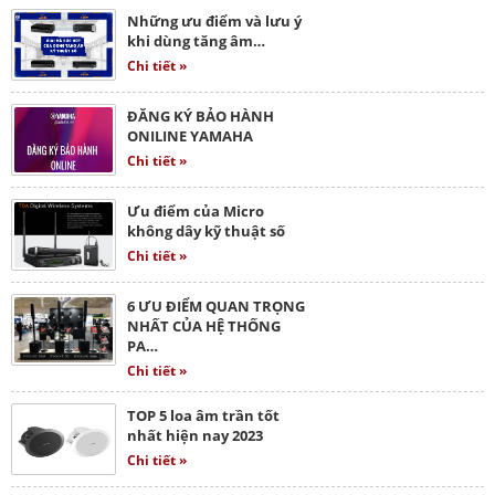
Những ưu điểm và lưu ý
khi dùng tăng âm…
Chi tiết »
ĐĂNG KÝ BẢO HÀNH
ONILINE YAMAHA
Chi tiết »
Ưu điểm của Micro
không dây kỹ thuật số
Chi tiết »
6 ƯU ĐIỂM QUAN TRỌNG
NHẤT CỦA HỆ THỐNG
PA…
Chi tiết »
TOP 5 loa âm trần tốt
nhất hiện nay 2023
Chi tiết »