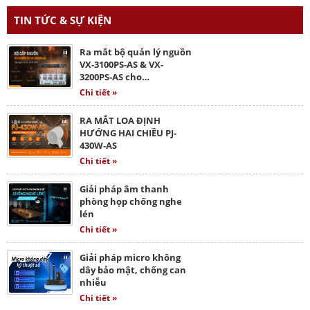
TIN TỨC & SỰ KIỆN
Ra mắt bộ quản lý nguồn
VX-3100PS-AS & VX-
3200PS-AS cho…
Chi tiết »
RA MẮT LOA ĐỊNH
HƯỚNG HAI CHIỀU PJ-
430W-AS
Chi tiết »
Giải pháp âm thanh
phòng họp chống nghe
lén
Chi tiết »
Giải pháp micro không
dây bảo mật, chống can
nhiễu
Chi tiết »