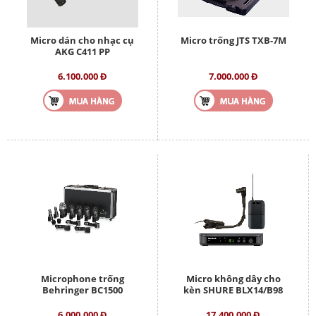
Micro dán cho nhạc cụ
Micro trống JTS TXB-7M
AKG C411 PP
6.100.000 Đ
7.000.000 Đ
Microphone trống
Micro không dây cho
Behringer BC1500
kèn SHURE BLX14/B98
6.000.000 Đ
17.400.000 Đ