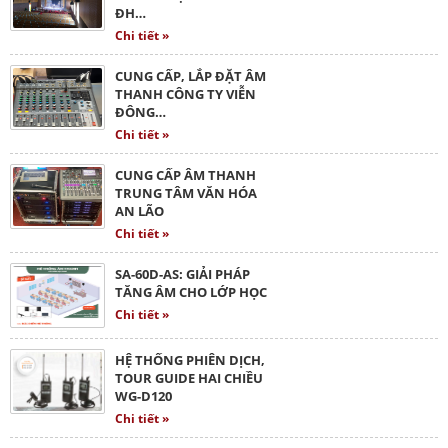
ĐH…
Chi tiết »
CUNG CẤP, LẮP ĐẶT ÂM
THANH CÔNG TY VIỄN
ĐÔNG…
Chi tiết »
CUNG CẤP ÂM THANH
TRUNG TÂM VĂN HÓA
AN LÃO
Chi tiết »
SA-60D-AS: GIẢI PHÁP
TĂNG ÂM CHO LỚP HỌC
Chi tiết »
HỆ THỐNG PHIÊN DỊCH,
TOUR GUIDE HAI CHIỀU
WG-D120
Chi tiết »