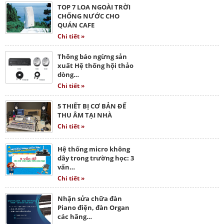
TOP 7 LOA NGOÀI TRỜI
CHỐNG NƯỚC CHO
QUÁN CAFE
Chi tiết »
Thông báo ngừng sản
xuất Hệ thống hội thảo
dòng…
Chi tiết »
5 THIẾT BỊ CƠ BẢN ĐỂ
THU ÂM TẠI NHÀ
Chi tiết »
Hệ thống micro không
dây trong trường học: 3
vấn…
Chi tiết »
Nhận sửa chữa đàn
Piano điện, đàn Organ
các hãng…