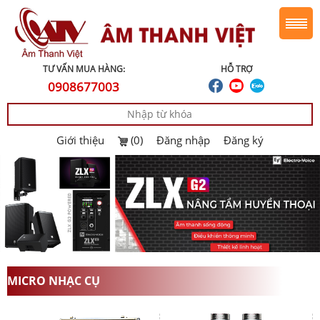
TƯ VẤN MUA HÀNG:
HỖ TRỢ
0908677003
Giới thiệu
(0)
Đăng nhập
Đăng ký
MICRO NHẠC CỤ