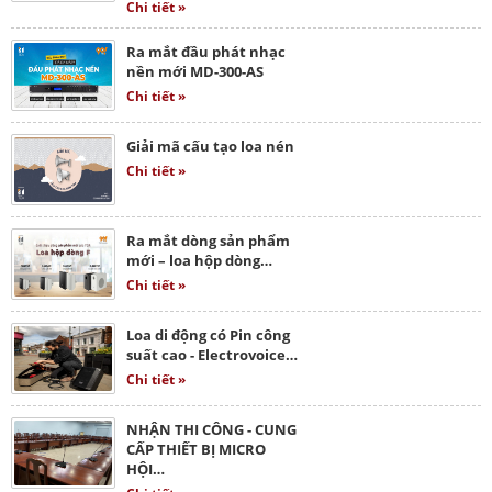
Chi tiết »
Ra mắt đầu phát nhạc
nền mới MD-300-AS
Chi tiết »
Giải mã cấu tạo loa nén
Chi tiết »
Ra mắt dòng sản phẩm
mới – loa hộp dòng…
Chi tiết »
Loa di động có Pin công
suất cao - Electrovoice…
Chi tiết »
NHẬN THI CÔNG - CUNG
CẤP THIẾT BỊ MICRO
HỘI…