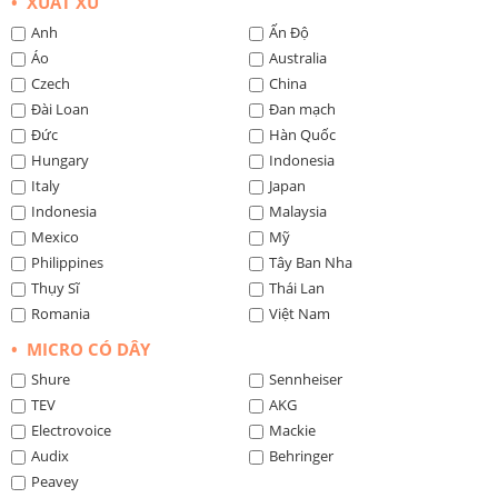
• XUẤT XỨ
Anh
Ấn Độ
Áo
Australia
Czech
China
Đài Loan
Đan mạch
Đức
Hàn Quốc
Hungary
Indonesia
Italy
Japan
Indonesia
Malaysia
Mexico
Mỹ
Philippines
Tây Ban Nha
Thụy Sĩ
Thái Lan
Romania
Việt Nam
• MICRO CÓ DÂY
Shure
Sennheiser
TEV
AKG
Electrovoice
Mackie
Audix
Behringer
Peavey