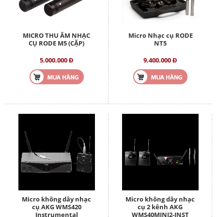
MICRO THU ÂM NHẠC
Micro Nhạc cụ RODE
CỤ RODE M5 (CẶP)
NT5
5.000.000 Đ
9.400.000 Đ
Micro không dây nhạc
Micro không dây nhạc
cụ AKG WMS420
cụ 2 kênh AKG
Instrumental
WMS40MINI2-INST