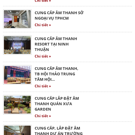
Chi tiết »
CUNG CẤP ÂM THANH SỞ
NGOẠI VỤ TPHCM
Chi tiết »
CUNG CẤP ÂM THANH
RESORT TẠI NINH
THUẬN
Chi tiết »
CUNG CẤP ÂM THANH,
TB HỘI THẢO TRUNG
TÂM HỘI…
Chi tiết »
CUNG CẤP LẮP ĐẶT ÂM
THANH QUÁN XƯA
GARDEN
Chi tiết »
CUNG CẤP, LẮP ĐẶT ÂM
THANH DỰ ÁN TRƯỜNG