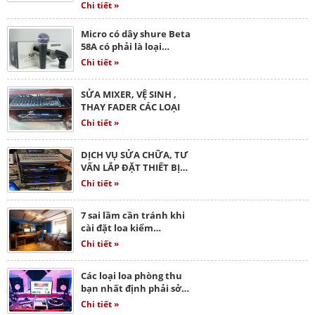
Chi tiết »
Micro có dây shure Beta
58A có phải là loại…
Chi tiết »
SỬA MIXER, VỆ SINH ,
THAY FADER CÁC LOẠI
Chi tiết »
DỊCH VỤ SỬA CHỮA, TƯ
VẤN LẮP ĐẶT THIẾT BỊ…
Chi tiết »
7 sai lầm cần tránh khi
cài đặt loa kiểm…
Chi tiết »
Các loại loa phòng thu
bạn nhất định phải sở…
Chi tiết »