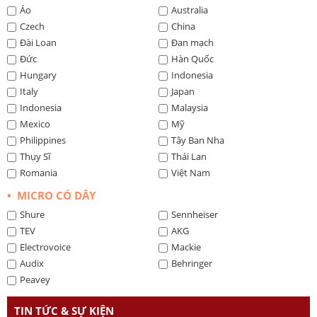
Áo
Australia
Czech
China
Đài Loan
Đan mạch
Đức
Hàn Quốc
Hungary
Indonesia
Italy
Japan
Indonesia
Malaysia
Mexico
Mỹ
Philippines
Tây Ban Nha
Thụy Sĩ
Thái Lan
Romania
Việt Nam
• MICRO CÓ DÂY
Shure
Sennheiser
TEV
AKG
Electrovoice
Mackie
Audix
Behringer
Peavey
TIN TỨC & SỰ KIỆN