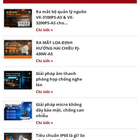
Ra mắt bộ quản lý nguồn
VX-3100PS-AS & VX-
3200PS-AS cho…
Chi tiết »
RA MẮT LOA ĐỊNH
HƯỚNG HAI CHIỀU PJ-
430W-AS
Chi tiết »
Giải pháp âm thanh
phòng họp chống nghe
lén
Chi tiết »
Giải pháp micro không
dây bảo mật, chống can
nhiễu
Chi tiết »
Tiêu chuẩn IP65 là gì? So