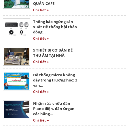
QUÁN CAFE
Chi tiết »
Thông báo ngừng sản
xuất Hệ thống hội thảo
dòng…
Chi tiết »
5 THIẾT BỊ CƠ BẢN ĐỂ
THU ÂM TẠI NHÀ
Chi tiết »
Hệ thống micro không
dây trong trường học: 3
vấn…
Chi tiết »
Nhận sửa chữa đàn
Piano điện, đàn Organ
các hãng…
Chi tiết »