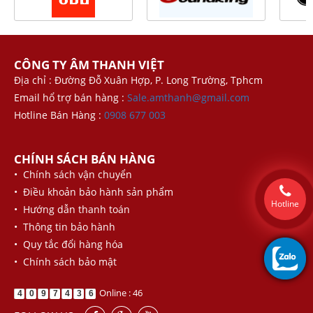
CÔNG TY ÂM THANH VIỆT
Địa chỉ : Đường Đỗ Xuân Hợp, P. Long Trường, Tphcm
Email hổ trợ bán hàng :
Sale.amthanh@gmail.com
Hotline Bán Hàng :
0908 677 003
CHÍNH SÁCH BÁN HÀNG
• Chính sách vận chuyển
• Điều khoản bảo hành sản phẩm
Hotline
• Hướng dẫn thanh toán
• Thông tin bảo hành
• Quy tắc đổi hàng hóa
• Chính sách bảo mật
Online : 46
4
0
9
7
4
3
6