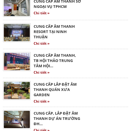
CUNG CẤP ÂM THANH SỞ
NGOẠI VỤ TPHCM
Chi tiết »
CUNG CẤP ÂM THANH
RESORT TẠI NINH
THUẬN
Chi tiết »
CUNG CẤP ÂM THANH,
TB HỘI THẢO TRUNG
TÂM HỘI…
Chi tiết »
CUNG CẤP LẮP ĐẶT ÂM
THANH QUÁN XƯA
GARDEN
Chi tiết »
CUNG CẤP, LẮP ĐẶT ÂM
THANH DỰ ÁN TRƯỜNG
ĐH…
Chi tiết »