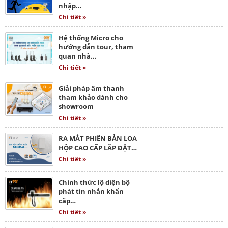
nhập…
Chi tiết »
Hệ thống Micro cho
hướng dẫn tour, tham
quan nhà…
Chi tiết »
Giải pháp âm thanh
tham khảo dành cho
showroom
Chi tiết »
RA MẮT PHIÊN BẢN LOA
HỘP CAO CẤP LẮP ĐẶT…
Chi tiết »
Chính thức lộ diện bộ
phát tin nhắn khẩn
cấp…
Chi tiết »