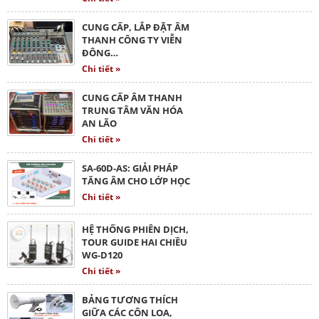
CUNG CẤP, LẮP ĐẶT ÂM
THANH CÔNG TY VIỄN
ĐÔNG…
Chi tiết »
CUNG CẤP ÂM THANH
TRUNG TÂM VĂN HÓA
AN LÃO
Chi tiết »
SA-60D-AS: GIẢI PHÁP
TĂNG ÂM CHO LỚP HỌC
Chi tiết »
HỆ THỐNG PHIÊN DỊCH,
TOUR GUIDE HAI CHIỀU
WG-D120
Chi tiết »
BẢNG TƯƠNG THÍCH
GIỮA CÁC CÔN LOA,