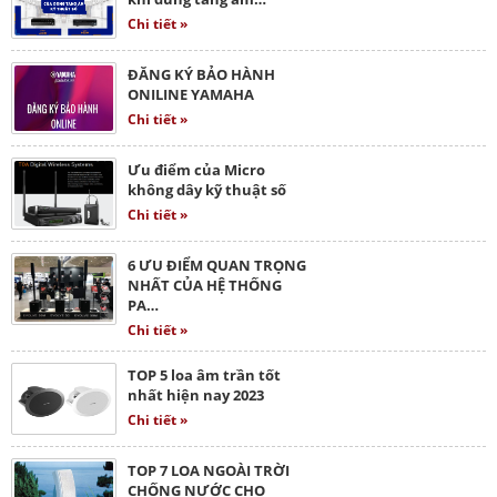
Chi tiết »
ĐĂNG KÝ BẢO HÀNH
ONILINE YAMAHA
Chi tiết »
Ưu điểm của Micro
không dây kỹ thuật số
Chi tiết »
6 ƯU ĐIỂM QUAN TRỌNG
NHẤT CỦA HỆ THỐNG
PA…
Chi tiết »
TOP 5 loa âm trần tốt
nhất hiện nay 2023
Chi tiết »
TOP 7 LOA NGOÀI TRỜI
CHỐNG NƯỚC CHO