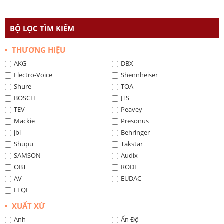
BỘ LỌC TÌM KIẾM
• THƯƠNG HIỆU
AKG
DBX
Electro-Voice
Shennheiser
Shure
TOA
BOSCH
JTS
TEV
Peavey
Mackie
Presonus
jbl
Behringer
Shupu
Takstar
SAMSON
Audix
OBT
RODE
AV
EUDAC
LEQI
• XUẤT XỨ
Anh
Ấn Độ