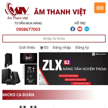
TƯ VẤN MUA HÀNG:
HỖ TRỢ
0908677003
Giới thiệu
(0)
Đăng nhập
Đăng ký
MICRO CA ĐOÀN