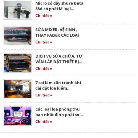
Micro có dây shure Beta
58A có phải là loại…
Chi tiết »
SỬA MIXER, VỆ SINH ,
THAY FADER CÁC LOẠI
Chi tiết »
DỊCH VỤ SỬA CHỮA, TƯ
VẤN LẮP ĐẶT THIẾT BỊ…
Chi tiết »
7 sai lầm cần tránh khi
cài đặt loa kiểm…
Chi tiết »
Các loại loa phòng thu
bạn nhất định phải sở…
Chi tiết »