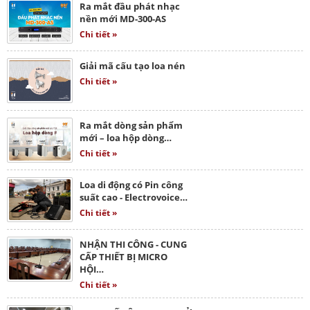
Ra mắt đầu phát nhạc
nền mới MD-300-AS
Chi tiết »
Giải mã cấu tạo loa nén
Chi tiết »
Ra mắt dòng sản phẩm
mới – loa hộp dòng…
Chi tiết »
Loa di động có Pin công
suất cao - Electrovoice…
Chi tiết »
NHẬN THI CÔNG - CUNG
CẤP THIẾT BỊ MICRO
HỘI…
Chi tiết »