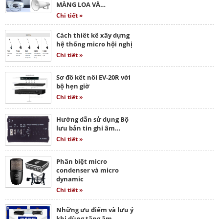
MÀNG LOA VÀ…
Chi tiết »
Cách thiết kế xây dựng
hệ thống micro hội nghị
Chi tiết »
Sơ đồ kết nối EV-20R với
bộ hẹn giờ
Chi tiết »
Hướng dẫn sử dụng Bộ
lưu bản tin ghi âm…
Chi tiết »
Phân biệt micro
condenser và micro
dynamic
Chi tiết »
Những ưu điểm và lưu ý
khi dùng tăng âm…