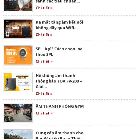
sánh các tiêu chuẩn…
Chi tiết »
Ra mắt tăng âm kết nối
không dây qua Wifi…
Chi tiết »
SPL là gì? Cách chọn loa
theo SPL
Chi tiết »
Hệ thống âm thanh
thông báo TOA FV-200 –
Giải…
Chi tiết »
ÂM THANH PHÒNG GYM
Chi tiết »
Cung cấp âm thanh cho
Bar Waikiki Phan Thiết