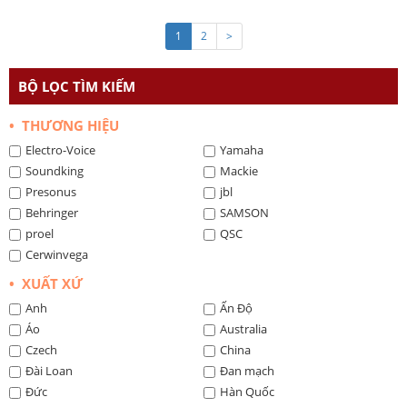
1
2
>
BỘ LỌC TÌM KIẾM
• THƯƠNG HIỆU
Electro-Voice
Yamaha
Soundking
Mackie
Presonus
jbl
Behringer
SAMSON
proel
QSC
Cerwinvega
• XUẤT XỨ
Anh
Ấn Độ
Áo
Australia
Czech
China
Đài Loan
Đan mạch
Đức
Hàn Quốc