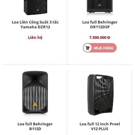
Loa Liền Công Suất 3 tấc
Loa full Behringer
Yamaha DZR12
DR112DSP
Liên hệ
7.500.000 Đ
Loa full Behringer
Loa full 12 inch Proel
B112D
V12 PLUS