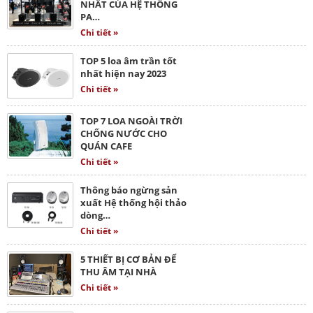
NHẤT CỦA HỆ THỐNG
PA…
Chi tiết »
TOP 5 loa âm trần tốt
nhất hiện nay 2023
Chi tiết »
TOP 7 LOA NGOÀI TRỜI
CHỐNG NƯỚC CHO
QUÁN CAFE
Chi tiết »
Thông báo ngừng sản
xuất Hệ thống hội thảo
dòng…
Chi tiết »
5 THIẾT BỊ CƠ BẢN ĐỂ
THU ÂM TẠI NHÀ
Chi tiết »