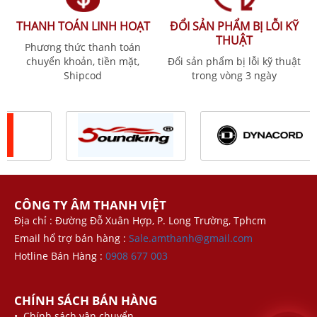
THANH TOÁN LINH HOẠT
ĐỔI SẢN PHẨM BỊ LỖI KỸ
THUẬT
Phương thức thanh toán
chuyển khoản, tiền mặt,
Đổi sản phẩm bị lỗi kỹ thuật
Shipcod
trong vòng 3 ngày
CÔNG TY ÂM THANH VIỆT
Địa chỉ : Đường Đỗ Xuân Hợp, P. Long Trường, Tphcm
Email hổ trợ bán hàng :
Sale.amthanh@gmail.com
Hotline Bán Hàng :
0908 677 003
CHÍNH SÁCH BÁN HÀNG
• Chính sách vận chuyển