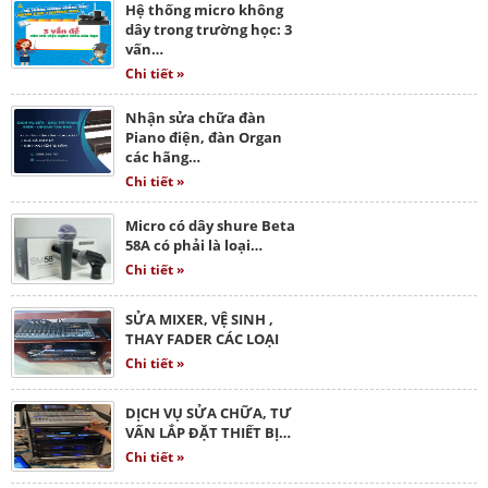
Hệ thống micro không
dây trong trường học: 3
vấn…
Chi tiết »
Nhận sửa chữa đàn
Piano điện, đàn Organ
các hãng…
Chi tiết »
Micro có dây shure Beta
58A có phải là loại…
Chi tiết »
SỬA MIXER, VỆ SINH ,
THAY FADER CÁC LOẠI
Chi tiết »
DỊCH VỤ SỬA CHỮA, TƯ
VẤN LẮP ĐẶT THIẾT BỊ…
Chi tiết »