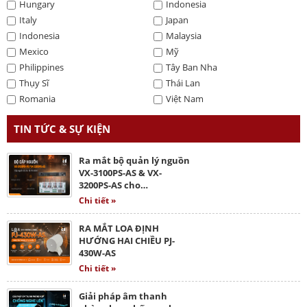
Hungary
Indonesia
Italy
Japan
Indonesia
Malaysia
Mexico
Mỹ
Philippines
Tây Ban Nha
Thụy Sĩ
Thái Lan
Romania
Việt Nam
TIN TỨC & SỰ KIỆN
Ra mắt bộ quản lý nguồn
VX-3100PS-AS & VX-
3200PS-AS cho…
Chi tiết »
RA MẮT LOA ĐỊNH
HƯỚNG HAI CHIỀU PJ-
430W-AS
Chi tiết »
Giải pháp âm thanh