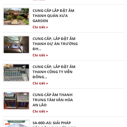
CUNG CẤP LẮP ĐẶT ÂM
THANH QUÁN XƯA
GARDEN
Chi tiết »
CUNG CẤP, LẮP ĐẶT ÂM
THANH DỰ ÁN TRƯỜNG
ĐH…
Chi tiết »
CUNG CẤP, LẮP ĐẶT ÂM
THANH CÔNG TY VIỄN
ĐÔNG…
Chi tiết »
CUNG CẤP ÂM THANH
TRUNG TÂM VĂN HÓA
AN LÃO
Chi tiết »
SA-60D-AS: GIẢI PHÁP