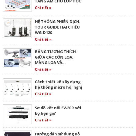
TĂNG ÂM CHO LỚP HỌC
Chi tiết »
HỆ THỐNG PHIÊN DỊCH,
TOUR GUIDE HAI CHIỀU
WG-D120
Chi tiết »
BẢNG TƯƠNG THÍCH
GIỮA CÁC CÔN LOA,
MÀNG LOA VÀ…
Chi tiết »
Cách thiết kế xây dựng
hệ thống micro hội nghị
Chi tiết »
Sơ đồ kết nối EV-20R với
bộ hẹn giờ
Chi tiết »
Hướng dẫn sử dụng Bộ