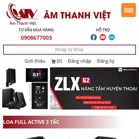
TƯ VẤN MUA HÀNG:
HỖ TRỢ
0908677003
Giới thiệu
(0)
Đăng nhập
Đăng ký
LOA FULL ACTIVE 3 TẤC