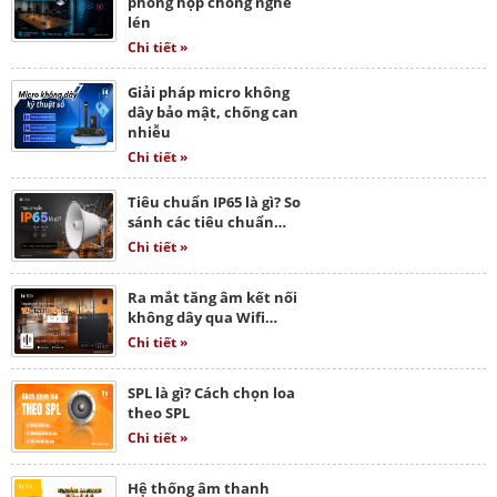
phòng họp chống nghe
lén
Chi tiết »
Giải pháp micro không
dây bảo mật, chống can
nhiễu
Chi tiết »
Tiêu chuẩn IP65 là gì? So
sánh các tiêu chuẩn…
Chi tiết »
Ra mắt tăng âm kết nối
không dây qua Wifi…
Chi tiết »
SPL là gì? Cách chọn loa
theo SPL
Chi tiết »
Hệ thống âm thanh