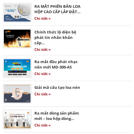
RA MẮT PHIÊN BẢN LOA
HỘP CAO CẤP LẮP ĐẶT…
Chi tiết »
Chính thức lộ diện bộ
phát tin nhắn khẩn
cấp…
Chi tiết »
Ra mắt đầu phát nhạc
nền mới MD-300-AS
Chi tiết »
Giải mã cấu tạo loa nén
Chi tiết »
Ra mắt dòng sản phẩm
mới – loa hộp dòng…
Chi tiết »