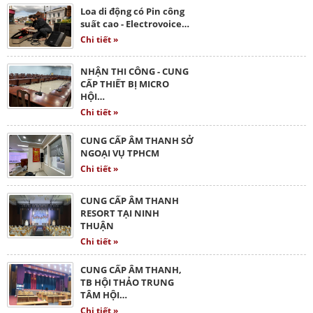
Loa di động có Pin công
suất cao - Electrovoice…
Chi tiết »
NHẬN THI CÔNG - CUNG
CẤP THIẾT BỊ MICRO
HỘI…
Chi tiết »
CUNG CẤP ÂM THANH SỞ
NGOẠI VỤ TPHCM
Chi tiết »
CUNG CẤP ÂM THANH
RESORT TẠI NINH
THUẬN
Chi tiết »
CUNG CẤP ÂM THANH,
TB HỘI THẢO TRUNG
TÂM HỘI…
Chi tiết »