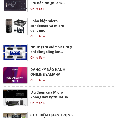
lưu bản tin ghi âm…
Chi tiết »
Phân biệt micro
condenser và micro
dynamic
Chi tiết »
Những ưu điểm và lưu ý
khi dùng tăng âm…
Chi tiết »
ĐĂNG KÝ BẢO HÀNH
ONILINE YAMAHA
Chi tiết »
Ưu điểm của Micro
không dây kỹ thuật số
Chi tiết »
6 ƯU ĐIỂM QUAN TRỌNG