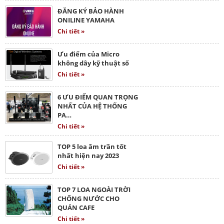
ĐĂNG KÝ BẢO HÀNH
ONILINE YAMAHA
Chi tiết »
Ưu điểm của Micro
không dây kỹ thuật số
Chi tiết »
6 ƯU ĐIỂM QUAN TRỌNG
NHẤT CỦA HỆ THỐNG
PA…
Chi tiết »
TOP 5 loa âm trần tốt
nhất hiện nay 2023
Chi tiết »
TOP 7 LOA NGOÀI TRỜI
CHỐNG NƯỚC CHO
QUÁN CAFE
Chi tiết »