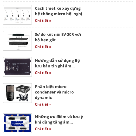
Cách thiết kế xây dựng
hệ thống micro hội nghị
Chi tiết »
Sơ đồ kết nối EV-20R với
bộ hẹn giờ
Chi tiết »
Hướng dẫn sử dụng Bộ
lưu bản tin ghi âm…
Chi tiết »
Phân biệt micro
condenser và micro
dynamic
Chi tiết »
Những ưu điểm và lưu ý
khi dùng tăng âm…
Chi tiết »