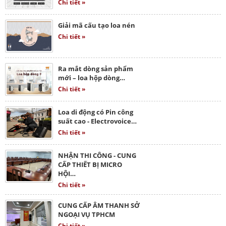
Chi tiết »
Giải mã cấu tạo loa nén
Chi tiết »
Ra mắt dòng sản phẩm
mới – loa hộp dòng…
Chi tiết »
Loa di động có Pin công
suất cao - Electrovoice…
Chi tiết »
NHẬN THI CÔNG - CUNG
CẤP THIẾT BỊ MICRO
HỘI…
Chi tiết »
CUNG CẤP ÂM THANH SỞ
NGOẠI VỤ TPHCM
Chi tiết »