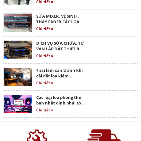
Chi tiết »
SỬA MIXER, VỆ SINH ,
THAY FADER CÁC LOẠI
Chi tiết »
DỊCH VỤ SỬA CHỮA, TƯ
VẤN LẮP ĐẶT THIẾT BỊ…
Chi tiết »
7 sai lầm cần tránh khi
cài đặt loa kiểm…
Chi tiết »
Các loại loa phòng thu
bạn nhất định phải sở…
Chi tiết »