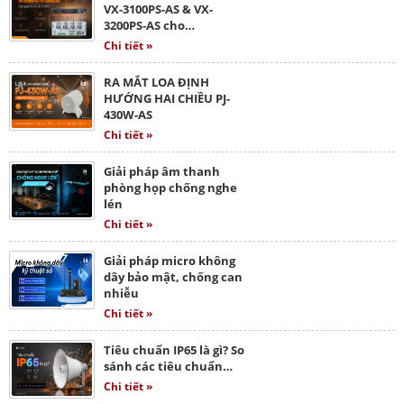
VX-3100PS-AS & VX-
3200PS-AS cho…
Chi tiết »
RA MẮT LOA ĐỊNH
HƯỚNG HAI CHIỀU PJ-
430W-AS
Chi tiết »
Giải pháp âm thanh
phòng họp chống nghe
lén
Chi tiết »
Giải pháp micro không
dây bảo mật, chống can
nhiễu
Chi tiết »
Tiêu chuẩn IP65 là gì? So
sánh các tiêu chuẩn…
Chi tiết »