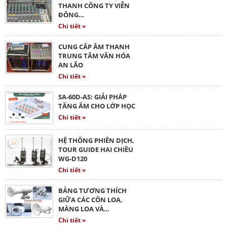
THANH CÔNG TY VIỄN
ĐÔNG…
Chi tiết »
CUNG CẤP ÂM THANH
TRUNG TÂM VĂN HÓA
AN LÃO
Chi tiết »
SA-60D-AS: GIẢI PHÁP
TĂNG ÂM CHO LỚP HỌC
Chi tiết »
HỆ THỐNG PHIÊN DỊCH,
TOUR GUIDE HAI CHIỀU
WG-D120
Chi tiết »
BẢNG TƯƠNG THÍCH
GIỮA CÁC CÔN LOA,
MÀNG LOA VÀ…
Chi tiết »