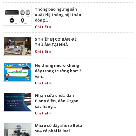
Thông báo ngừng sản
xuất Hệ thống hội thảo
dòng…
Chi tiết »
5 THIẾT BỊ CƠ BẢN ĐỂ
THU ÂM TẠI NHÀ
Chi tiết »
Hệ thống micro không
dây trong trường học: 3
vấn…
Chi tiết »
Nhận sửa chữa đàn
Piano điện, đàn Organ
các hãng…
Chi tiết »
Micro có dây shure Beta
58A có phải là loại…