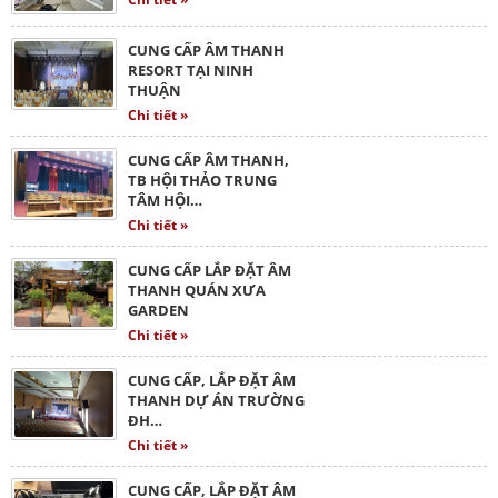
CUNG CẤP ÂM THANH
RESORT TẠI NINH
THUẬN
Chi tiết »
CUNG CẤP ÂM THANH,
TB HỘI THẢO TRUNG
TÂM HỘI…
Chi tiết »
CUNG CẤP LẮP ĐẶT ÂM
THANH QUÁN XƯA
GARDEN
Chi tiết »
CUNG CẤP, LẮP ĐẶT ÂM
THANH DỰ ÁN TRƯỜNG
ĐH…
Chi tiết »
CUNG CẤP, LẮP ĐẶT ÂM