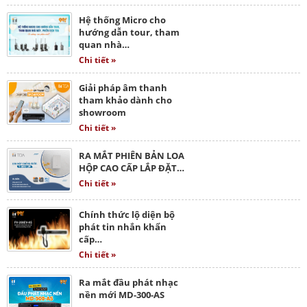
Hệ thống Micro cho
hướng dẫn tour, tham
quan nhà…
Chi tiết »
Giải pháp âm thanh
tham khảo dành cho
showroom
Chi tiết »
RA MẮT PHIÊN BẢN LOA
HỘP CAO CẤP LẮP ĐẶT…
Chi tiết »
Chính thức lộ diện bộ
phát tin nhắn khẩn
cấp…
Chi tiết »
Ra mắt đầu phát nhạc
nền mới MD-300-AS