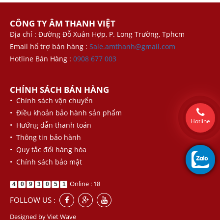
CÔNG TY ÂM THANH VIỆT
Địa chỉ : Đường Đỗ Xuân Hợp, P. Long Trường, Tphcm
Email hổ trợ bán hàng :
Sale.amthanh@gmail.com
Hotline Bán Hàng :
0908 677 003
CHÍNH SÁCH BÁN HÀNG
• Chính sách vận chuyển
• Điều khoản bảo hành sản phẩm
Hotline
• Hướng dẫn thanh toán
• Thông tin bảo hành
• Quy tắc đổi hàng hóa
• Chính sách bảo mật
Online : 18
4
0
9
3
0
5
1
FOLLOW US :
Designed by
Viet Wave