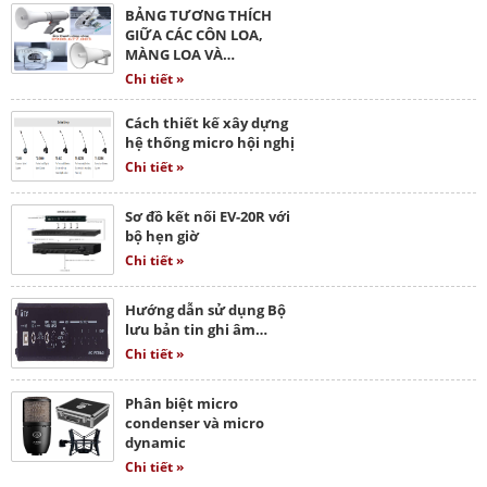
BẢNG TƯƠNG THÍCH
GIỮA CÁC CÔN LOA,
MÀNG LOA VÀ…
Chi tiết »
Cách thiết kế xây dựng
hệ thống micro hội nghị
Chi tiết »
Sơ đồ kết nối EV-20R với
bộ hẹn giờ
Chi tiết »
Hướng dẫn sử dụng Bộ
lưu bản tin ghi âm…
Chi tiết »
Phân biệt micro
condenser và micro
dynamic
Chi tiết »