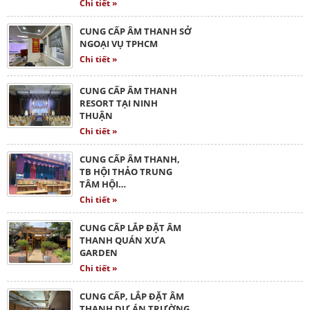
Chi tiết »
CUNG CẤP ÂM THANH SỞ
NGOẠI VỤ TPHCM
Chi tiết »
CUNG CẤP ÂM THANH
RESORT TẠI NINH
THUẬN
Chi tiết »
CUNG CẤP ÂM THANH,
TB HỘI THẢO TRUNG
TÂM HỘI…
Chi tiết »
CUNG CẤP LẮP ĐẶT ÂM
THANH QUÁN XƯA
GARDEN
Chi tiết »
CUNG CẤP, LẮP ĐẶT ÂM
THANH DỰ ÁN TRƯỜNG