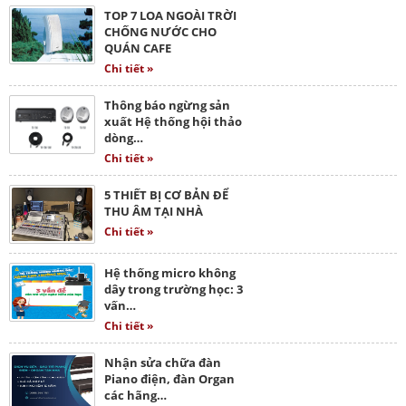
TOP 7 LOA NGOÀI TRỜI
CHỐNG NƯỚC CHO
QUÁN CAFE
Chi tiết »
Thông báo ngừng sản
xuất Hệ thống hội thảo
dòng…
Chi tiết »
5 THIẾT BỊ CƠ BẢN ĐỂ
THU ÂM TẠI NHÀ
Chi tiết »
Hệ thống micro không
dây trong trường học: 3
vấn…
Chi tiết »
Nhận sửa chữa đàn
Piano điện, đàn Organ
các hãng…