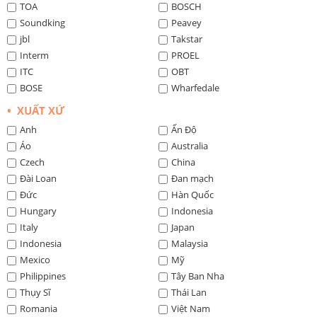
TOA
BOSCH
Soundking
Peavey
jbl
Takstar
Interm
PROEL
ITC
OBT
BOSE
Wharfedale
• XUẤT XỨ
Anh
Ấn Độ
Áo
Australia
Czech
China
Đài Loan
Đan mạch
Đức
Hàn Quốc
Hungary
Indonesia
Italy
Japan
Indonesia
Malaysia
Mexico
Mỹ
Philippines
Tây Ban Nha
Thụy Sĩ
Thái Lan
Romania
Việt Nam