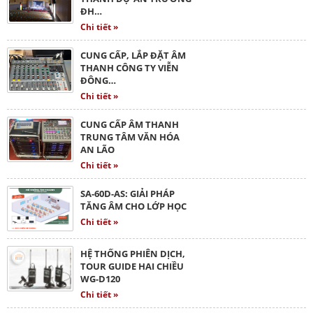
ĐH…
Chi tiết »
CUNG CẤP, LẮP ĐẶT ÂM
THANH CÔNG TY VIỄN
ĐÔNG…
Chi tiết »
CUNG CẤP ÂM THANH
TRUNG TÂM VĂN HÓA
AN LÃO
Chi tiết »
SA-60D-AS: GIẢI PHÁP
TĂNG ÂM CHO LỚP HỌC
Chi tiết »
HỆ THỐNG PHIÊN DỊCH,
TOUR GUIDE HAI CHIỀU
WG-D120
Chi tiết »