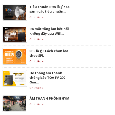
Tiêu chuẩn IP65 là gì? So
sánh các tiêu chuẩn…
Chi tiết »
Ra mắt tăng âm kết nối
không dây qua Wifi…
Chi tiết »
SPL là gì? Cách chọn loa
theo SPL
Chi tiết »
Hệ thống âm thanh
thông báo TOA FV-200 –
Giải…
Chi tiết »
ÂM THANH PHÒNG GYM
Chi tiết »