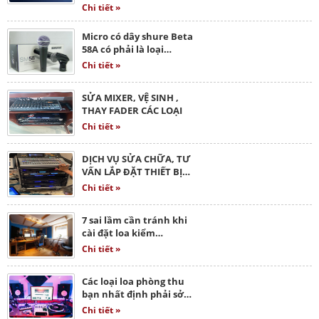
Chi tiết »
Micro có dây shure Beta
58A có phải là loại…
Chi tiết »
SỬA MIXER, VỆ SINH ,
THAY FADER CÁC LOẠI
Chi tiết »
DỊCH VỤ SỬA CHỮA, TƯ
VẤN LẮP ĐẶT THIẾT BỊ…
Chi tiết »
7 sai lầm cần tránh khi
cài đặt loa kiểm…
Chi tiết »
Các loại loa phòng thu
bạn nhất định phải sở…
Chi tiết »