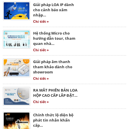
Giải pháp LOA IP dành
cho cảnh báo xâm
nhập…
Chi tiết »
Hệ thống Micro cho
hướng dẫn tour, tham
quan nhà…
Chi tiết »
Giải pháp âm thanh
tham khảo dành cho
showroom
Chi tiết »
RA MẮT PHIÊN BẢN LOA
HỘP CAO CẤP LẮP ĐẶT…
Chi tiết »
Chính thức lộ diện bộ
phát tin nhắn khẩn
cấp…