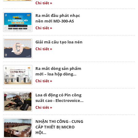
Chi tiết »
Ra mắt đầu phát nhạc
nền mới MD-300-AS
Chi tiết »
Giải mã cấu tạo loa nén
Chi tiết »
Ra mắt dòng sản phẩm
mới – loa hộp dòng…
Chi tiết »
Loa di động có Pin công
suất cao - Electrovoice…
Chi tiết »
NHẬN THI CÔNG - CUNG
CẤP THIẾT BỊ MICRO
HỘI…