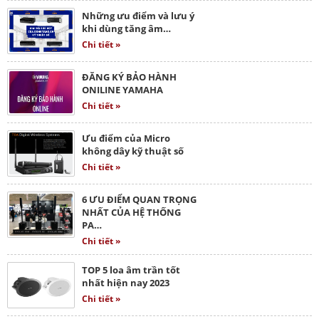
Những ưu điểm và lưu ý
khi dùng tăng âm…
Chi tiết »
ĐĂNG KÝ BẢO HÀNH
ONILINE YAMAHA
Chi tiết »
Ưu điểm của Micro
không dây kỹ thuật số
Chi tiết »
6 ƯU ĐIỂM QUAN TRỌNG
NHẤT CỦA HỆ THỐNG
PA…
Chi tiết »
TOP 5 loa âm trần tốt
nhất hiện nay 2023
Chi tiết »