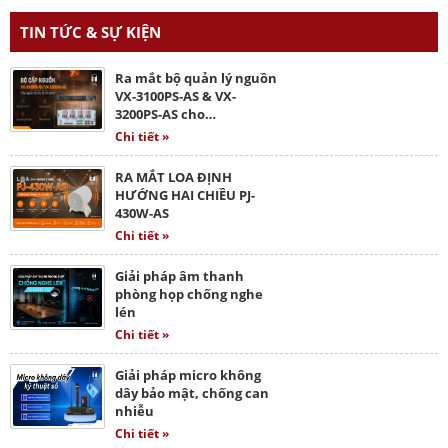
TIN TỨC & SỰ KIỆN
Ra mắt bộ quản lý nguồn
VX-3100PS-AS & VX-
3200PS-AS cho…
Chi tiết »
RA MẮT LOA ĐỊNH
HƯỚNG HAI CHIỀU PJ-
430W-AS
Chi tiết »
Giải pháp âm thanh
phòng họp chống nghe
lén
Chi tiết »
Giải pháp micro không
dây bảo mật, chống can
nhiễu
Chi tiết »