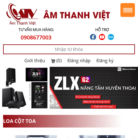
TƯ VẤN MUA HÀNG:
HỖ TRỢ
0908677003
Giới thiệu
(0)
Đăng nhập
Đăng ký
LOA CỘT TOA