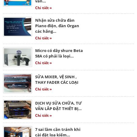
vấn…
Chi tiết »
Nhận sửa chữa đàn
Piano điện, đàn Organ
các hãng…
Chi tiết »
Micro có dây shure Beta
58A có phải là loại…
Chi tiết »
SỬA MIXER, VỆ SINH ,
THAY FADER CÁC LOẠI
Chi tiết »
DỊCH VỤ SỬA CHỮA, TƯ
VẤN LẮP ĐẶT THIẾT BỊ…
Chi tiết »
7 sai lầm cần tránh khi
cài đặt loa kiểm…