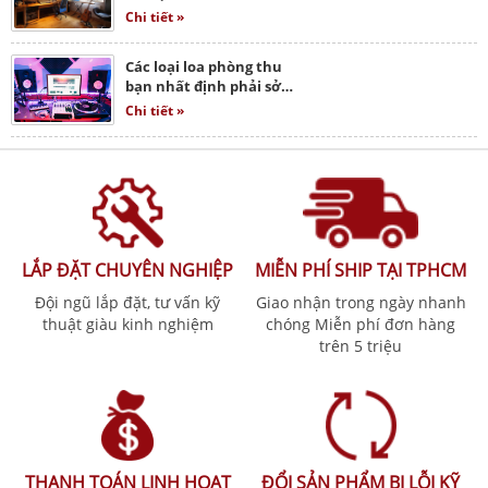
Chi tiết »
Các loại loa phòng thu
bạn nhất định phải sở…
Chi tiết »
LẮP ĐẶT CHUYÊN NGHIỆP
MIỄN PHÍ SHIP TẠI TPHCM
Đội ngũ lắp đặt, tư vấn kỹ
Giao nhận trong ngày nhanh
thuật giàu kinh nghiệm
chóng Miễn phí đơn hàng
trên 5 triệu
THANH TOÁN LINH HOẠT
ĐỔI SẢN PHẨM BỊ LỖI KỸ