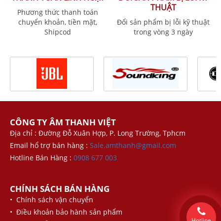
THUẬT
Phương thức thanh toán
chuyển khoản, tiền mặt,
Đổi sản phẩm bị lỗi kỹ thuật
Shipcod
trong vòng 3 ngày
CÔNG TY ÂM THANH VIỆT
Địa chỉ : Đường Đỗ Xuân Hợp, P. Long Trường, Tphcm
Email hổ trợ bán hàng :
Sale.amthanh@gmail.com
Hotline Bán Hàng :
0908 677 003
CHÍNH SÁCH BÁN HÀNG
• Chính sách vận chuyển
• Điều khoản bảo hành sản phẩm
Hotline