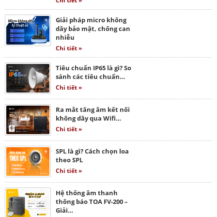
Chi tiết »
Giải pháp micro không
dây bảo mật, chống can
nhiễu
Chi tiết »
Tiêu chuẩn IP65 là gì? So
sánh các tiêu chuẩn…
Chi tiết »
Ra mắt tăng âm kết nối
không dây qua Wifi…
Chi tiết »
SPL là gì? Cách chọn loa
theo SPL
Chi tiết »
Hệ thống âm thanh
thông báo TOA FV-200 –
Giải…