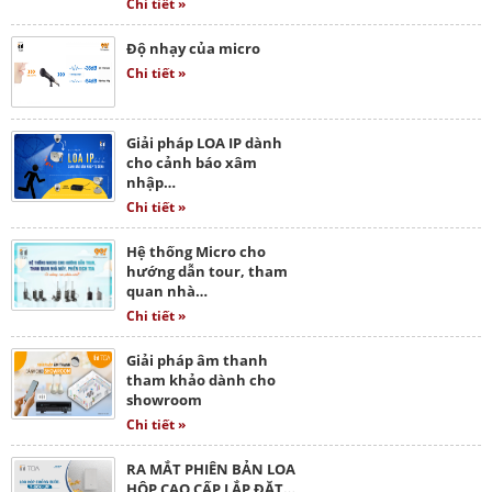
Chi tiết »
Độ nhạy của micro
Chi tiết »
Giải pháp LOA IP dành
cho cảnh báo xâm
nhập…
Chi tiết »
Hệ thống Micro cho
hướng dẫn tour, tham
quan nhà…
Chi tiết »
Giải pháp âm thanh
tham khảo dành cho
showroom
Chi tiết »
RA MẮT PHIÊN BẢN LOA
HỘP CAO CẤP LẮP ĐẶT…