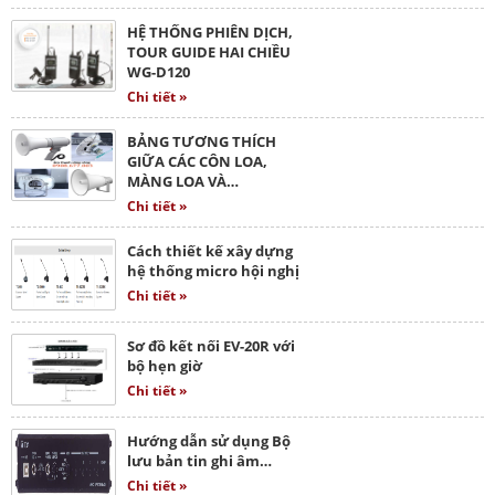
HỆ THỐNG PHIÊN DỊCH,
TOUR GUIDE HAI CHIỀU
WG-D120
Chi tiết »
BẢNG TƯƠNG THÍCH
GIỮA CÁC CÔN LOA,
MÀNG LOA VÀ…
Chi tiết »
Cách thiết kế xây dựng
hệ thống micro hội nghị
Chi tiết »
Sơ đồ kết nối EV-20R với
bộ hẹn giờ
Chi tiết »
Hướng dẫn sử dụng Bộ
lưu bản tin ghi âm…
Chi tiết »