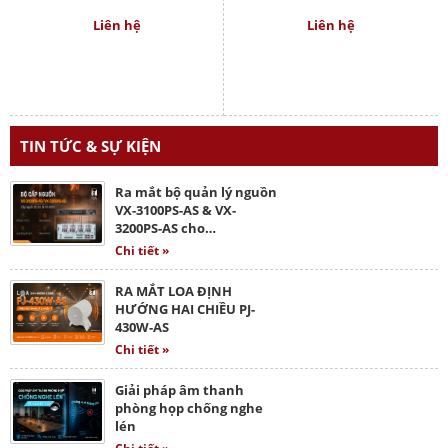
Liên hệ
Liên hệ
TIN TỨC & SỰ KIỆN
Ra mắt bộ quản lý nguồn
VX-3100PS-AS & VX-
3200PS-AS cho…
Chi tiết »
RA MẮT LOA ĐỊNH
HƯỚNG HAI CHIỀU PJ-
430W-AS
Chi tiết »
Giải pháp âm thanh
phòng họp chống nghe
lén