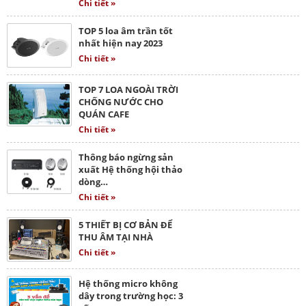
Chi tiết »
TOP 5 loa âm trần tốt
nhất hiện nay 2023
Chi tiết »
TOP 7 LOA NGOÀI TRỜI
CHỐNG NƯỚC CHO
QUÁN CAFE
Chi tiết »
Thông báo ngừng sản
xuất Hệ thống hội thảo
dòng…
Chi tiết »
5 THIẾT BỊ CƠ BẢN ĐỂ
THU ÂM TẠI NHÀ
Chi tiết »
Hệ thống micro không
dây trong trường học: 3