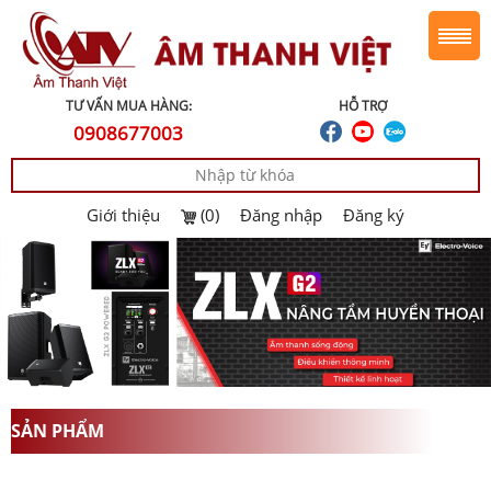
TƯ VẤN MUA HÀNG:
HỖ TRỢ
0908677003
Giới thiệu
(0)
Đăng nhập
Đăng ký
SẢN PHẨM