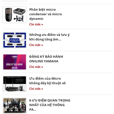
Phân biệt micro
condenser và micro
dynamic
Chi tiết »
Những ưu điểm và lưu ý
khi dùng tăng âm…
Chi tiết »
ĐĂNG KÝ BẢO HÀNH
ONILINE YAMAHA
Chi tiết »
Ưu điểm của Micro
không dây kỹ thuật số
Chi tiết »
6 ƯU ĐIỂM QUAN TRỌNG
NHẤT CỦA HỆ THỐNG
PA…