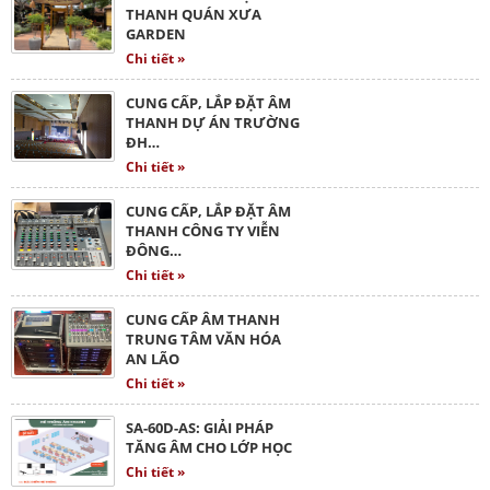
THANH QUÁN XƯA
GARDEN
Chi tiết »
CUNG CẤP, LẮP ĐẶT ÂM
THANH DỰ ÁN TRƯỜNG
ĐH…
Chi tiết »
CUNG CẤP, LẮP ĐẶT ÂM
THANH CÔNG TY VIỄN
ĐÔNG…
Chi tiết »
CUNG CẤP ÂM THANH
TRUNG TÂM VĂN HÓA
AN LÃO
Chi tiết »
SA-60D-AS: GIẢI PHÁP
TĂNG ÂM CHO LỚP HỌC
Chi tiết »