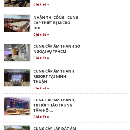
Chi tiết »
NHẬN THI CÔNG - CUNG
CẤP THIẾT BỊ MICRO
HỘI…
Chi tiết »
CUNG CẤP ÂM THANH SỞ
NGOẠI VỤ TPHCM
Chi tiết »
CUNG CẤP ÂM THANH
RESORT TẠI NINH
THUẬN
Chi tiết »
CUNG CẤP ÂM THANH,
TB HỘI THẢO TRUNG
TÂM HỘI…
Chi tiết »
CUNG CẤP LẮP ĐẶT ÂM