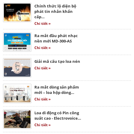
Chính thức lộ diện bộ
phát tin nhắn khẩn
cấp…
Chi tiết »
Ra mắt đầu phát nhạc
nền mới MD-300-AS
Chi tiết »
Giải mã cấu tạo loa nén
Chi tiết »
Ra mắt dòng sản phẩm
mới – loa hộp dòng…
Chi tiết »
Loa di động có Pin công
suất cao - Electrovoice…
Chi tiết »