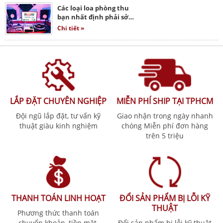
Các loại loa phòng thu
bạn nhất định phải sở…
Chi tiết »
LẮP ĐẶT CHUYÊN NGHIỆP
MIỄN PHÍ SHIP TẠI TPHCM
Đội ngũ lắp đặt, tư vấn kỹ
Giao nhận trong ngày nhanh
thuật giàu kinh nghiệm
chóng Miễn phí đơn hàng
trên 5 triệu
THANH TOÁN LINH HOẠT
ĐỔI SẢN PHẨM BỊ LỖI KỸ
THUẬT
Phương thức thanh toán
chuyển khoản, tiền mặt,
Đổi sản phẩm bị lỗi kỹ thuật