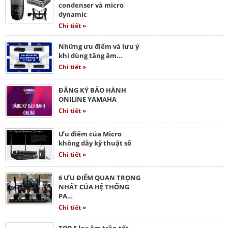
condenser và micro
dynamic
Chi tiết »
Những ưu điểm và lưu ý
khi dùng tăng âm…
Chi tiết »
ĐĂNG KÝ BẢO HÀNH
ONILINE YAMAHA
Chi tiết »
Ưu điểm của Micro
không dây kỹ thuật số
Chi tiết »
6 ƯU ĐIỂM QUAN TRỌNG
NHẤT CỦA HỆ THỐNG
PA…
Chi tiết »
TOP 5 loa âm trần tốt