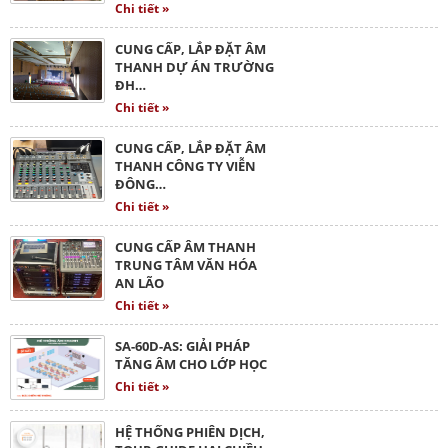
Chi tiết »
CUNG CẤP, LẮP ĐẶT ÂM
THANH DỰ ÁN TRƯỜNG
ĐH…
Chi tiết »
CUNG CẤP, LẮP ĐẶT ÂM
THANH CÔNG TY VIỄN
ĐÔNG…
Chi tiết »
CUNG CẤP ÂM THANH
TRUNG TÂM VĂN HÓA
AN LÃO
Chi tiết »
SA-60D-AS: GIẢI PHÁP
TĂNG ÂM CHO LỚP HỌC
Chi tiết »
HỆ THỐNG PHIÊN DỊCH,