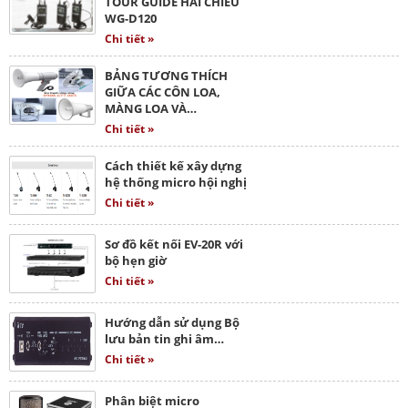
TOUR GUIDE HAI CHIỀU
WG-D120
Chi tiết »
BẢNG TƯƠNG THÍCH
GIỮA CÁC CÔN LOA,
MÀNG LOA VÀ…
Chi tiết »
Cách thiết kế xây dựng
hệ thống micro hội nghị
Chi tiết »
Sơ đồ kết nối EV-20R với
bộ hẹn giờ
Chi tiết »
Hướng dẫn sử dụng Bộ
lưu bản tin ghi âm…
Chi tiết »
Phân biệt micro