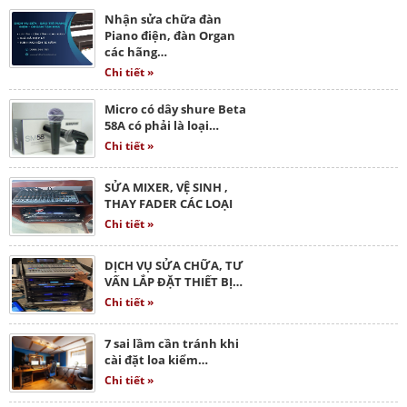
Nhận sửa chữa đàn
Piano điện, đàn Organ
các hãng…
Chi tiết »
Micro có dây shure Beta
58A có phải là loại…
Chi tiết »
SỬA MIXER, VỆ SINH ,
THAY FADER CÁC LOẠI
Chi tiết »
DỊCH VỤ SỬA CHỮA, TƯ
VẤN LẮP ĐẶT THIẾT BỊ…
Chi tiết »
7 sai lầm cần tránh khi
cài đặt loa kiểm…
Chi tiết »