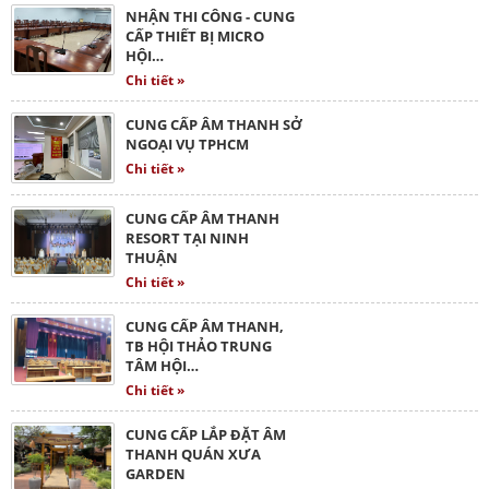
NHẬN THI CÔNG - CUNG
CẤP THIẾT BỊ MICRO
HỘI…
Chi tiết »
CUNG CẤP ÂM THANH SỞ
NGOẠI VỤ TPHCM
Chi tiết »
CUNG CẤP ÂM THANH
RESORT TẠI NINH
THUẬN
Chi tiết »
CUNG CẤP ÂM THANH,
TB HỘI THẢO TRUNG
TÂM HỘI…
Chi tiết »
CUNG CẤP LẮP ĐẶT ÂM
THANH QUÁN XƯA
GARDEN