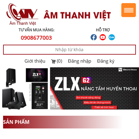
TƯ VẤN MUA HÀNG:
HỖ TRỢ
0908677003
Giới thiệu
(0)
Đăng nhập
Đăng ký
SẢN PHẨM