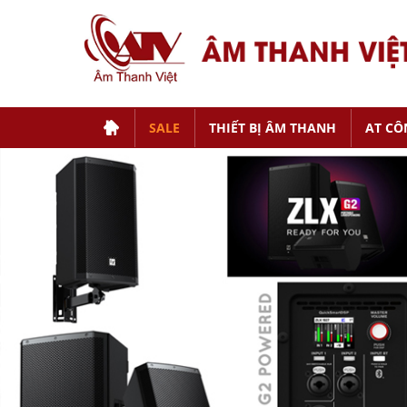
SALE
THIẾT BỊ ÂM THANH
AT CÔ