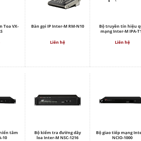
n Toa VX-
Bàn gọi IP Inter-M RM-N10
Bộ truyền tín hiệu 
AS
mạng Inter-M IPA-T
ệ
Liên hệ
Liên hệ
khiển tâm
Bộ kiểm tra đường dây
Bộ giao tiếp mạng Int
A-10
loa Inter-M NSC-1216
NCIO-1000