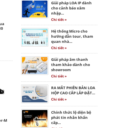
Giải pháp LOA IP dành
cho cảnh báo xâm
nhập…
Chi tiết »
qua
10
Hệ thống Micro cho
hướng dẫn tour, tham
quan nhà…
Chi tiết »
Giải pháp âm thanh
tham khảo dành cho
showroom
Chi tiết »
RA MẮT PHIÊN BẢN LOA
HỘP CAO CẤP LẮP ĐẶT…
Chi tiết »
Chính thức lộ diện bộ
phát tin nhắn khẩn
er-M
cấp…