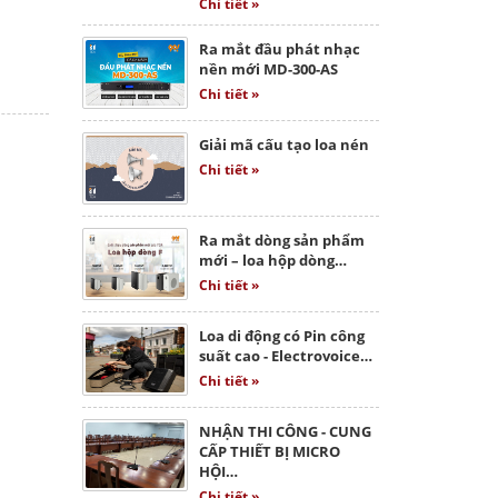
Chi tiết »
Ra mắt đầu phát nhạc
nền mới MD-300-AS
Chi tiết »
Giải mã cấu tạo loa nén
Chi tiết »
Ra mắt dòng sản phẩm
mới – loa hộp dòng…
Chi tiết »
Loa di động có Pin công
suất cao - Electrovoice…
Chi tiết »
NHẬN THI CÔNG - CUNG
CẤP THIẾT BỊ MICRO
HỘI…
Chi tiết »