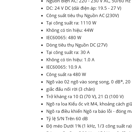
Nguồn điện AC: 220 - 230 V AC, 50/60 Hz
DC: 24 V DC (dải điện áp: 19.5 - 27 V)
Công suất tiêu thụ Nguồn AC (230V)
Tại công suất ra: 1110 W
Không có tín hiệu: 44W
IEC60065: 480 W
Dòng tiêu thụ Nguồn DC (27V)
Tại công suất ra: 30 A
Không có tín hiệu: 1.0 A
IEC60065: 10.9 A
Công suất ra 480 W
Ngõ vào 02 ngõ vào song song, 0 dB*, 20
giắc đấu nối rời (3 chân)
Trở kháng ra 10 Ω (70 V), 21 Ω (100 V)
Ngõ ra loa Kiểu ốc vít M4, khoảng cách g
Ngõ ra điều khiển Ngõ ra báo lỗi - đóng mạ
Tỷ lệ S/N Trên 60 dB
Độ méo Dưới 1% (1 kHz, 1/3 công suất ra)