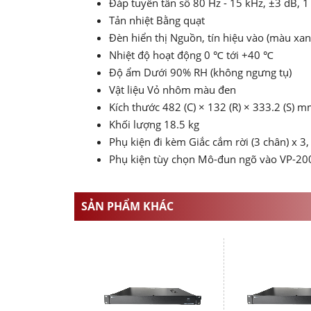
Đáp tuyến tần số 80 Hz - 15 kHz, ±3 dB, 1
Tản nhiệt Bằng quạt
Đèn hiển thị Nguồn, tín hiệu vào (màu xanh
Nhiệt độ hoạt động 0 ℃ tới +40 ℃
Độ ẩm Dưới 90% RH (không ngưng tụ)
Vật liệu Vỏ nhôm màu đen
Kích thước 482 (C) × 132 (R) × 333.2 (S) 
Khối lượng 18.5 kg
Phụ kiện đi kèm Giắc cắm rời (3 chân) x 3
Phụ kiện tùy chọn Mô-đun ngõ vào VP-20
SẢN PHẨM KHÁC