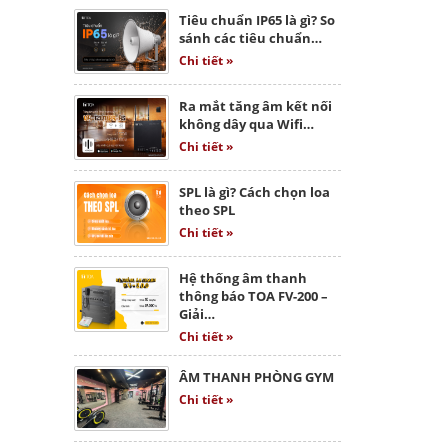
Tiêu chuẩn IP65 là gì? So
sánh các tiêu chuẩn…
Chi tiết »
Ra mắt tăng âm kết nối
không dây qua Wifi…
Chi tiết »
SPL là gì? Cách chọn loa
theo SPL
Chi tiết »
Hệ thống âm thanh
thông báo TOA FV-200 –
Giải…
Chi tiết »
ÂM THANH PHÒNG GYM
Chi tiết »