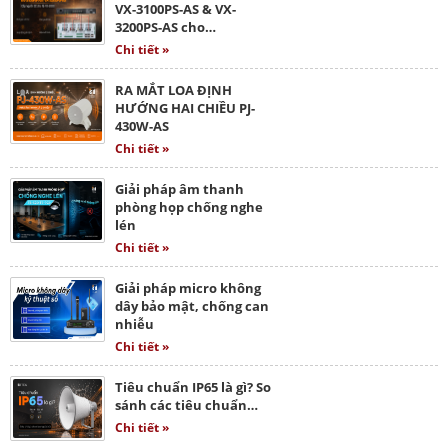
VX-3100PS-AS & VX-
3200PS-AS cho…
Chi tiết »
RA MẮT LOA ĐỊNH
HƯỚNG HAI CHIỀU PJ-
430W-AS
Chi tiết »
Giải pháp âm thanh
phòng họp chống nghe
lén
Chi tiết »
Giải pháp micro không
dây bảo mật, chống can
nhiễu
Chi tiết »
Tiêu chuẩn IP65 là gì? So
sánh các tiêu chuẩn…
Chi tiết »