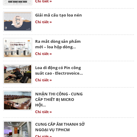
Chi tiết »
Giải mã cấu tạo loa nén
Chi tiết »
Ra mắt dòng sản phẩm
mới – loa hộp dòng…
Chi tiết »
Loa di động có Pin công
suất cao - Electrovoice…
Chi tiết »
NHẬN THI CÔNG - CUNG
CẤP THIẾT BỊ MICRO
HỘI…
Chi tiết »
CUNG CẤP ÂM THANH SỞ
NGOẠI VỤ TPHCM
Chi tiết »