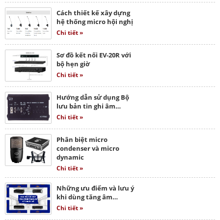
Cách thiết kế xây dựng
hệ thống micro hội nghị
Chi tiết »
Sơ đồ kết nối EV-20R với
bộ hẹn giờ
Chi tiết »
Hướng dẫn sử dụng Bộ
lưu bản tin ghi âm…
Chi tiết »
Phân biệt micro
condenser và micro
dynamic
Chi tiết »
Những ưu điểm và lưu ý
khi dùng tăng âm…
Chi tiết »