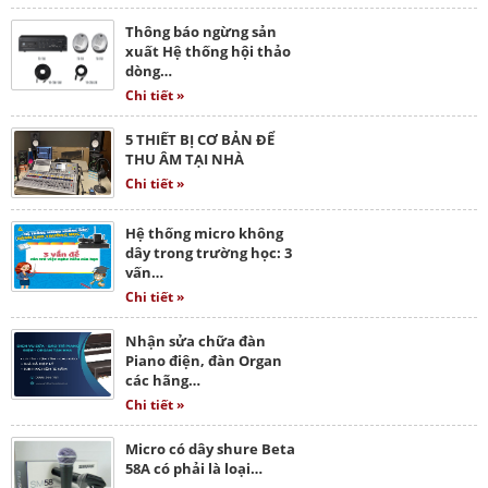
Thông báo ngừng sản
xuất Hệ thống hội thảo
dòng…
Chi tiết »
5 THIẾT BỊ CƠ BẢN ĐỂ
THU ÂM TẠI NHÀ
Chi tiết »
Hệ thống micro không
dây trong trường học: 3
vấn…
Chi tiết »
Nhận sửa chữa đàn
Piano điện, đàn Organ
các hãng…
Chi tiết »
Micro có dây shure Beta
58A có phải là loại…