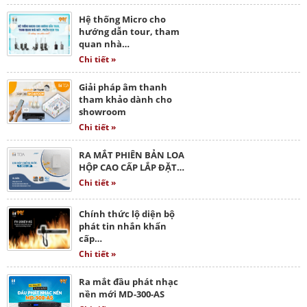
Hệ thống Micro cho
hướng dẫn tour, tham
quan nhà…
Chi tiết »
Giải pháp âm thanh
tham khảo dành cho
showroom
Chi tiết »
RA MẮT PHIÊN BẢN LOA
HỘP CAO CẤP LẮP ĐẶT…
Chi tiết »
Chính thức lộ diện bộ
phát tin nhắn khẩn
cấp…
Chi tiết »
Ra mắt đầu phát nhạc
nền mới MD-300-AS