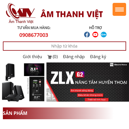
TƯ VẤN MUA HÀNG:
HỖ TRỢ
0908677003
Giới thiệu
(0)
Đăng nhập
Đăng ký
SẢN PHẨM