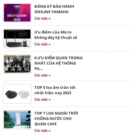
ĐĂNG KÝ BẢO HÀNH
ONILINE YAMAHA
Chi tiết »
Ưu điểm của Micro
không dây kỹ thuật số
Chi tiết »
6 ƯU ĐIỂM QUAN TRỌNG
NHẤT CỦA HỆ THỐNG
PA…
Chi tiết »
TOP 5 loa âm trần tốt
nhất hiện nay 2023
Chi tiết »
TOP 7 LOA NGOÀI TRỜI
CHỐNG NƯỚC CHO
QUÁN CAFE
Chi tiết »