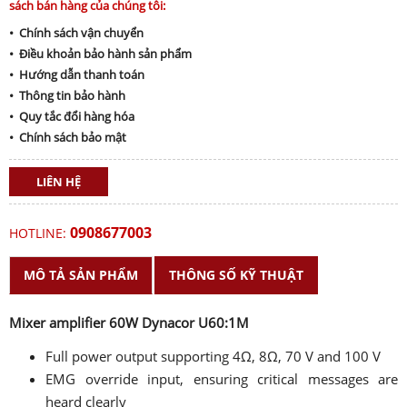
sách bán hàng của chúng tôi:
• Chính sách vận chuyển
• Điều khoản bảo hành sản phẩm
• Hướng dẫn thanh toán
• Thông tin bảo hành
• Quy tắc đổi hàng hóa
• Chính sách bảo mật
LIÊN HỆ
0908677003
HOTLINE:
MÔ TẢ SẢN PHẨM
THÔNG SỐ KỸ THUẬT
Mixer amplifier 60W Dynacor U60:1M
Full power output supporting 4Ω, 8Ω, 70 V and 100 V
EMG override input, ensuring critical messages are
heard clearly