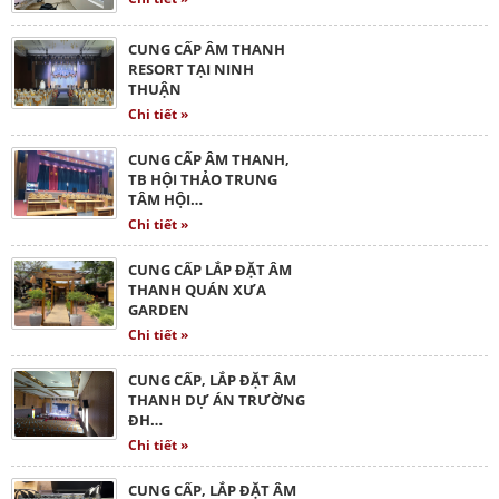
CUNG CẤP ÂM THANH
RESORT TẠI NINH
THUẬN
Chi tiết »
CUNG CẤP ÂM THANH,
TB HỘI THẢO TRUNG
TÂM HỘI…
Chi tiết »
CUNG CẤP LẮP ĐẶT ÂM
THANH QUÁN XƯA
GARDEN
Chi tiết »
CUNG CẤP, LẮP ĐẶT ÂM
THANH DỰ ÁN TRƯỜNG
ĐH…
Chi tiết »
CUNG CẤP, LẮP ĐẶT ÂM