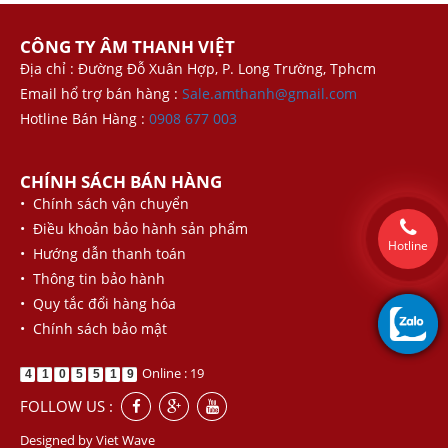
CÔNG TY ÂM THANH VIỆT
Địa chỉ : Đường Đỗ Xuân Hợp, P. Long Trường, Tphcm
Email hổ trợ bán hàng :
Sale.amthanh@gmail.com
Hotline Bán Hàng :
0908 677 003
CHÍNH SÁCH BÁN HÀNG
• Chính sách vận chuyển
• Điều khoản bảo hành sản phẩm
Hotline
• Hướng dẫn thanh toán
• Thông tin bảo hành
• Quy tắc đổi hàng hóa
• Chính sách bảo mật
Online : 19
4
1
0
5
5
1
9
FOLLOW US :
Designed by
Viet Wave