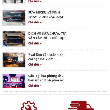
Chi tiết »
SỬA MIXER, VỆ SINH ,
THAY FADER CÁC LOẠI
Chi tiết »
DỊCH VỤ SỬA CHỮA, TƯ
VẤN LẮP ĐẶT THIẾT BỊ…
Chi tiết »
7 sai lầm cần tránh khi
cài đặt loa kiểm…
Chi tiết »
Các loại loa phòng thu
bạn nhất định phải sở…
Chi tiết »