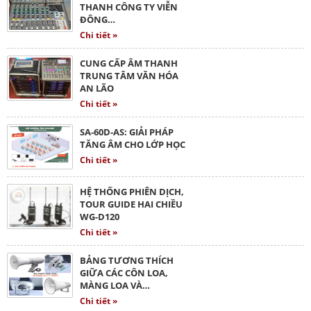
THANH CÔNG TY VIỄN
ĐÔNG…
Chi tiết »
CUNG CẤP ÂM THANH
TRUNG TÂM VĂN HÓA
AN LÃO
Chi tiết »
SA-60D-AS: GIẢI PHÁP
TĂNG ÂM CHO LỚP HỌC
Chi tiết »
HỆ THỐNG PHIÊN DỊCH,
TOUR GUIDE HAI CHIỀU
WG-D120
Chi tiết »
BẢNG TƯƠNG THÍCH
GIỮA CÁC CÔN LOA,
MÀNG LOA VÀ…
Chi tiết »