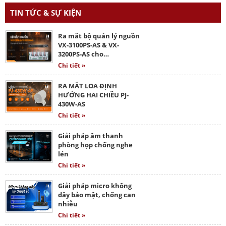
TIN TỨC & SỰ KIỆN
Ra mắt bộ quản lý nguồn
VX-3100PS-AS & VX-
3200PS-AS cho…
Chi tiết »
RA MẮT LOA ĐỊNH
HƯỚNG HAI CHIỀU PJ-
430W-AS
Chi tiết »
Giải pháp âm thanh
phòng họp chống nghe
lén
Chi tiết »
Giải pháp micro không
dây bảo mật, chống can
nhiễu
Chi tiết »