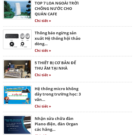
TOP 7 LOA NGOÀI TRỜI
CHỐNG NƯỚC CHO
QUÁN CAFE
Chi tiết »
Thông báo ngừng sản
xuất Hệ thống hội thảo
dòng…
Chi tiết »
5 THIẾT BỊ CƠ BẢN ĐỂ
THU ÂM TẠI NHÀ
Chi tiết »
Hệ thống micro không
dây trong trường học: 3
vấn…
Chi tiết »
Nhận sửa chữa đàn
Piano điện, đàn Organ
các hãng…