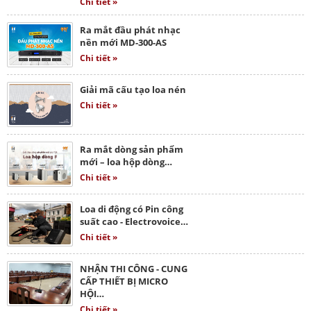
Chi tiết »
Ra mắt đầu phát nhạc
nền mới MD-300-AS
Chi tiết »
Giải mã cấu tạo loa nén
Chi tiết »
Ra mắt dòng sản phẩm
mới – loa hộp dòng…
Chi tiết »
Loa di động có Pin công
suất cao - Electrovoice…
Chi tiết »
NHẬN THI CÔNG - CUNG
CẤP THIẾT BỊ MICRO
HỘI…
Chi tiết »