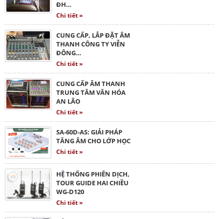
ĐH…
Chi tiết »
CUNG CẤP, LẮP ĐẶT ÂM
THANH CÔNG TY VIỄN
ĐÔNG…
Chi tiết »
CUNG CẤP ÂM THANH
TRUNG TÂM VĂN HÓA
AN LÃO
Chi tiết »
SA-60D-AS: GIẢI PHÁP
TĂNG ÂM CHO LỚP HỌC
Chi tiết »
HỆ THỐNG PHIÊN DỊCH,
TOUR GUIDE HAI CHIỀU
WG-D120
Chi tiết »