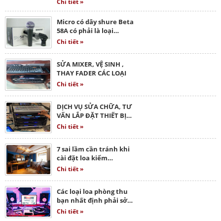
Chi tiết »
Micro có dây shure Beta
58A có phải là loại…
Chi tiết »
SỬA MIXER, VỆ SINH ,
THAY FADER CÁC LOẠI
Chi tiết »
DỊCH VỤ SỬA CHỮA, TƯ
VẤN LẮP ĐẶT THIẾT BỊ…
Chi tiết »
7 sai lầm cần tránh khi
cài đặt loa kiểm…
Chi tiết »
Các loại loa phòng thu
bạn nhất định phải sở…
Chi tiết »