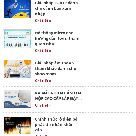
Giải pháp LOA IP dành
cho cảnh báo xâm
nhập…
Chi tiết »
Hệ thống Micro cho
hướng dẫn tour, tham
quan nhà…
Chi tiết »
Giải pháp âm thanh
tham khảo dành cho
showroom
Chi tiết »
RA MẮT PHIÊN BẢN LOA
HỘP CAO CẤP LẮP ĐẶT…
Chi tiết »
Chính thức lộ diện bộ
phát tin nhắn khẩn
cấp…