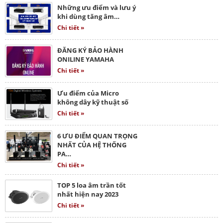
Những ưu điểm và lưu ý
khi dùng tăng âm…
Chi tiết »
ĐĂNG KÝ BẢO HÀNH
ONILINE YAMAHA
Chi tiết »
Ưu điểm của Micro
không dây kỹ thuật số
Chi tiết »
6 ƯU ĐIỂM QUAN TRỌNG
NHẤT CỦA HỆ THỐNG
PA…
Chi tiết »
TOP 5 loa âm trần tốt
nhất hiện nay 2023
Chi tiết »