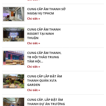
CUNG CẤP ÂM THANH SỞ
NGOẠI VỤ TPHCM
Chi tiết »
CUNG CẤP ÂM THANH
RESORT TẠI NINH
THUẬN
Chi tiết »
CUNG CẤP ÂM THANH,
TB HỘI THẢO TRUNG
TÂM HỘI…
Chi tiết »
CUNG CẤP LẮP ĐẶT ÂM
THANH QUÁN XƯA
GARDEN
Chi tiết »
CUNG CẤP, LẮP ĐẶT ÂM
THANH DỰ ÁN TRƯỜNG