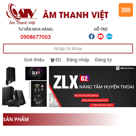
TƯ VẤN MUA HÀNG:
HỖ TRỢ
0908677003
Giới thiệu
(0)
Đăng nhập
Đăng ký
SẢN PHẨM