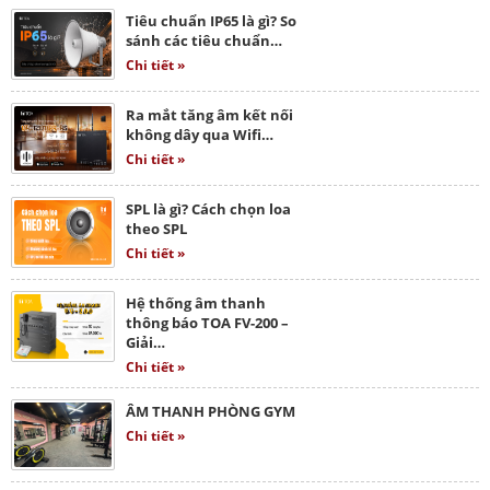
Tiêu chuẩn IP65 là gì? So
sánh các tiêu chuẩn…
Chi tiết »
Ra mắt tăng âm kết nối
không dây qua Wifi…
Chi tiết »
SPL là gì? Cách chọn loa
theo SPL
Chi tiết »
Hệ thống âm thanh
thông báo TOA FV-200 –
Giải…
Chi tiết »
ÂM THANH PHÒNG GYM
Chi tiết »