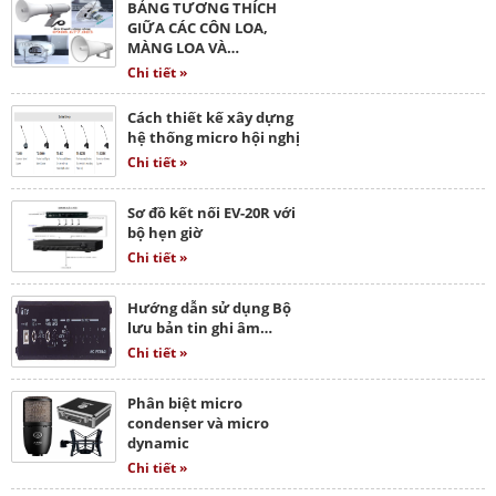
BẢNG TƯƠNG THÍCH
GIỮA CÁC CÔN LOA,
MÀNG LOA VÀ…
Chi tiết »
Cách thiết kế xây dựng
hệ thống micro hội nghị
Chi tiết »
Sơ đồ kết nối EV-20R với
bộ hẹn giờ
Chi tiết »
Hướng dẫn sử dụng Bộ
lưu bản tin ghi âm…
Chi tiết »
Phân biệt micro
condenser và micro
dynamic
Chi tiết »