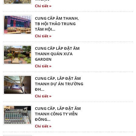
Chi tiết »
CUNG CẤP ÂM THANH,
TB HỘI THẢO TRUNG
TÂM HỘI…
Chi tiết »
CUNG CẤP LẮP ĐẶT ÂM
THANH QUÁN XƯA
GARDEN
Chi tiết »
CUNG CẤP, LẮP ĐẶT ÂM
THANH DỰ ÁN TRƯỜNG
ĐH…
Chi tiết »
CUNG CẤP, LẮP ĐẶT ÂM
THANH CÔNG TY VIỄN
ĐÔNG…
Chi tiết »