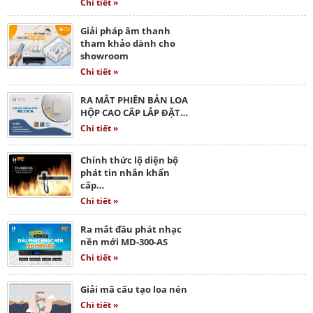
Chi tiết »
Giải pháp âm thanh
tham khảo dành cho
showroom
Chi tiết »
RA MẮT PHIÊN BẢN LOA
HỘP CAO CẤP LẮP ĐẶT…
Chi tiết »
Chính thức lộ diện bộ
phát tin nhắn khẩn
cấp…
Chi tiết »
Ra mắt đầu phát nhạc
nền mới MD-300-AS
Chi tiết »
Giải mã cấu tạo loa nén
Chi tiết »