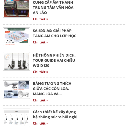
CUNG CẤP ÂM THANH
TRUNG TÂM VĂN HÓA
AN LÃO
Chi tiết »
SA-60D-AS: GIẢI PHÁP
TĂNG ÂM CHO LỚP HỌC
Chi tiết »
HỆ THỐNG PHIÊN DỊCH,
TOUR GUIDE HAI CHIỀU
WG-D120
Chi tiết »
BẢNG TƯƠNG THÍCH
GIỮA CÁC CÔN LOA,
MÀNG LOA VÀ…
Chi tiết »
Cách thiết kế xây dựng
hệ thống micro hội nghị
Chi tiết »