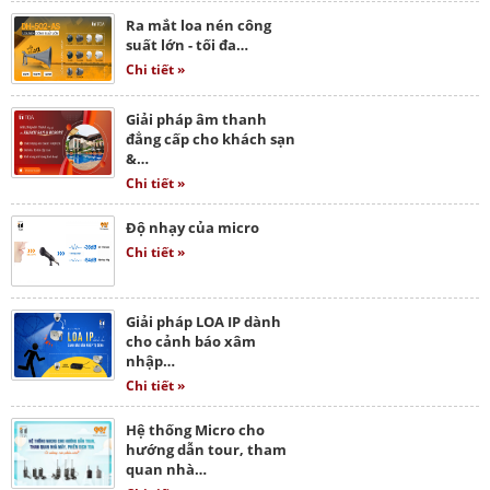
Ra mắt loa nén công
suất lớn - tối đa…
Chi tiết »
Giải pháp âm thanh
đẳng cấp cho khách sạn
&…
Chi tiết »
Độ nhạy của micro
Chi tiết »
Giải pháp LOA IP dành
cho cảnh báo xâm
nhập…
Chi tiết »
Hệ thống Micro cho
hướng dẫn tour, tham
quan nhà…