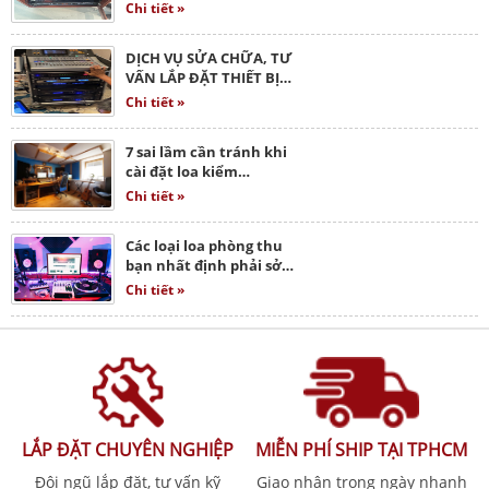
Chi tiết »
DỊCH VỤ SỬA CHỮA, TƯ
VẤN LẮP ĐẶT THIẾT BỊ…
Chi tiết »
7 sai lầm cần tránh khi
cài đặt loa kiểm…
Chi tiết »
Các loại loa phòng thu
bạn nhất định phải sở…
Chi tiết »
LẮP ĐẶT CHUYÊN NGHIỆP
MIỄN PHÍ SHIP TẠI TPHCM
Đội ngũ lắp đặt, tư vấn kỹ
Giao nhận trong ngày nhanh