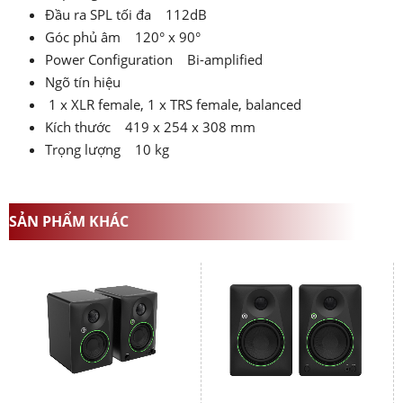
Đầu ra SPL tối đa 112dB
Góc phủ âm 120° x 90°
Power Configuration Bi-amplified
Ngõ tín hiệu
1 x XLR female, 1 x TRS female, balanced
Kích thước 419 x 254 x 308 mm
Trọng lượng 10 kg
SẢN PHẨM KHÁC