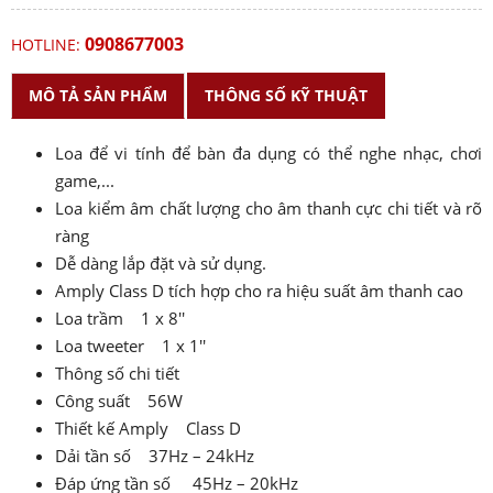
0908677003
HOTLINE:
MÔ TẢ SẢN PHẨM
THÔNG SỐ KỸ THUẬT
Loa để vi tính để bàn đa dụng có thể nghe nhạc, chơi
game,...
Loa kiểm âm chất lượng cho âm thanh cực chi tiết và rõ
ràng
Dễ dàng lắp đặt và sử dụng.
Amply Class D tích hợp cho ra hiệu suất âm thanh cao
Loa trầm 1 x 8''
Loa tweeter 1 x 1''
Thông số chi tiết
Công suất 56W
Thiết kế Amply Class D
Dải tần số 37Hz – 24kHz
Đáp ứng tần số 45Hz – 20kHz