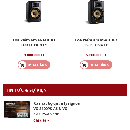
Loa kiểm âm M-AUDIO
Loa kiểm âm M-AUDIO
FORTY EIGHTY
FORTY SIXTY
9.000.000 Đ
5.200.000 Đ
TIN TỨC & SỰ KIỆN
Ra mắt bộ quản lý nguồn
VX-3100PS-AS & VX-
3200PS-AS cho…
Chi tiết »