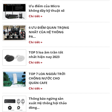
Ưu điểm của Micro
không dây kỹ thuật số
Chi tiết »
6 ƯU ĐIỂM QUAN TRỌNG
NHẤT CỦA HỆ THỐNG
PA…
Chi tiết »
TOP 5 loa âm trần tốt
nhất hiện nay 2023
Chi tiết »
TOP 7 LOA NGOÀI TRỜI
CHỐNG NƯỚC CHO
QUÁN CAFE
Chi tiết »
Thông báo ngừng sản
xuất Hệ thống hội thảo
dòng…