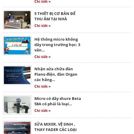
Chi tiết »
5 THIẾT BỊ CƠ BẢN ĐỂ
THU ÂM TẠI NHÀ
Chi tiết »
Hệ thống micro không
dây trong trường học: 3
vấn…
Chi tiết »
Nhận sửa chữa đàn
Piano điện, đàn Organ
các hãng…
Chi tiết »
Micro có dây shure Beta
58A có phải là loại…
Chi tiết »
SỬA MIXER, VỆ SINH ,
THAY FADER CÁC LOẠI