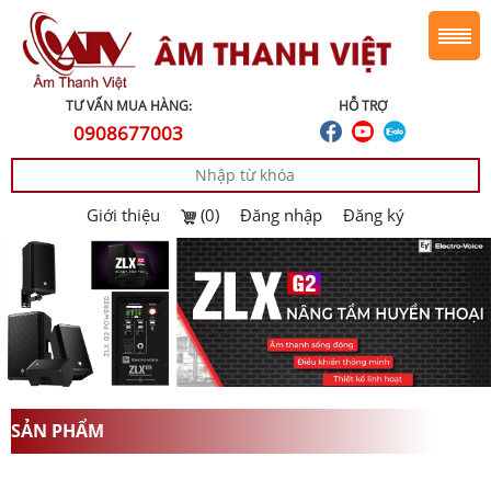
TƯ VẤN MUA HÀNG:
HỖ TRỢ
0908677003
Giới thiệu
(0)
Đăng nhập
Đăng ký
SẢN PHẨM