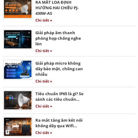
RA MẮT LOA ĐỊNH
HƯỚNG HAI CHIỀU PJ-
430W-AS
Chi tiết »
Giải pháp âm thanh
phòng họp chống nghe
lén
Chi tiết »
Giải pháp micro không
dây bảo mật, chống can
nhiễu
Chi tiết »
Tiêu chuẩn IP65 là gì? So
sánh các tiêu chuẩn…
Chi tiết »
Ra mắt tăng âm kết nối
không dây qua Wifi…
Chi tiết »