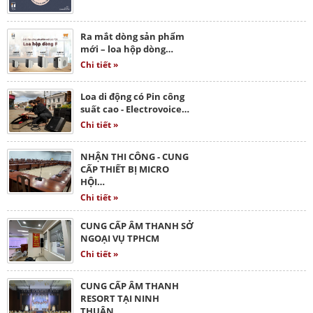
Ra mắt dòng sản phẩm
mới – loa hộp dòng…
Chi tiết »
Loa di động có Pin công
suất cao - Electrovoice…
Chi tiết »
NHẬN THI CÔNG - CUNG
CẤP THIẾT BỊ MICRO
HỘI…
Chi tiết »
CUNG CẤP ÂM THANH SỞ
NGOẠI VỤ TPHCM
Chi tiết »
CUNG CẤP ÂM THANH
RESORT TẠI NINH
THUẬN