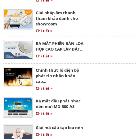
Chi tiết »
Giải pháp âm thanh
tham khảo dành cho
showroom
Chi tiết »
RA MẮT PHIÊN BẢN LOA
HỘP CAO CẤP LẮP ĐẶT…
Chi tiết »
Chính thức lộ diện bộ
phát tin nhắn khẩn
cấp…
Chi tiết »
Ra mắt đầu phát nhạc
nền mới MD-300-AS
Chi tiết »
Giải mã cấu tạo loa nén
Chi tiết »