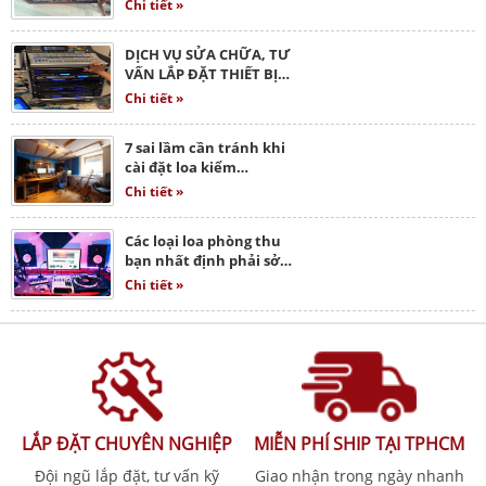
Chi tiết »
DỊCH VỤ SỬA CHỮA, TƯ
VẤN LẮP ĐẶT THIẾT BỊ…
Chi tiết »
7 sai lầm cần tránh khi
cài đặt loa kiểm…
Chi tiết »
Các loại loa phòng thu
bạn nhất định phải sở…
Chi tiết »
LẮP ĐẶT CHUYÊN NGHIỆP
MIỄN PHÍ SHIP TẠI TPHCM
Đội ngũ lắp đặt, tư vấn kỹ
Giao nhận trong ngày nhanh