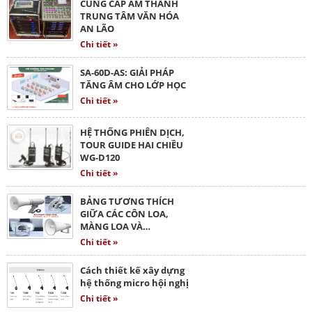
CUNG CẤP ÂM THANH
TRUNG TÂM VĂN HÓA
AN LÃO
Chi tiết »
SA-60D-AS: GIẢI PHÁP
TĂNG ÂM CHO LỚP HỌC
Chi tiết »
HỆ THỐNG PHIÊN DỊCH,
TOUR GUIDE HAI CHIỀU
WG-D120
Chi tiết »
BẢNG TƯƠNG THÍCH
GIỮA CÁC CÔN LOA,
MÀNG LOA VÀ…
Chi tiết »
Cách thiết kế xây dựng
hệ thống micro hội nghị
Chi tiết »