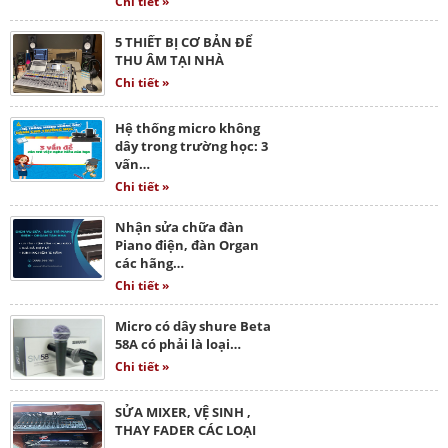
Chi tiết »
5 THIẾT BỊ CƠ BẢN ĐỂ
THU ÂM TẠI NHÀ
Chi tiết »
Hệ thống micro không
dây trong trường học: 3
vấn…
Chi tiết »
Nhận sửa chữa đàn
Piano điện, đàn Organ
các hãng…
Chi tiết »
Micro có dây shure Beta
58A có phải là loại…
Chi tiết »
SỬA MIXER, VỆ SINH ,
THAY FADER CÁC LOẠI