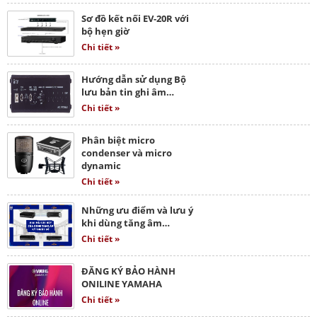
Sơ đồ kết nối EV-20R với
bộ hẹn giờ
Chi tiết »
Hướng dẫn sử dụng Bộ
lưu bản tin ghi âm…
Chi tiết »
Phân biệt micro
condenser và micro
dynamic
Chi tiết »
Những ưu điểm và lưu ý
khi dùng tăng âm…
Chi tiết »
ĐĂNG KÝ BẢO HÀNH
ONILINE YAMAHA
Chi tiết »