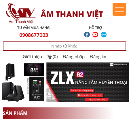
TƯ VẤN MUA HÀNG:
HỖ TRỢ
0908677003
Giới thiệu
(0)
Đăng nhập
Đăng ký
SẢN PHẨM