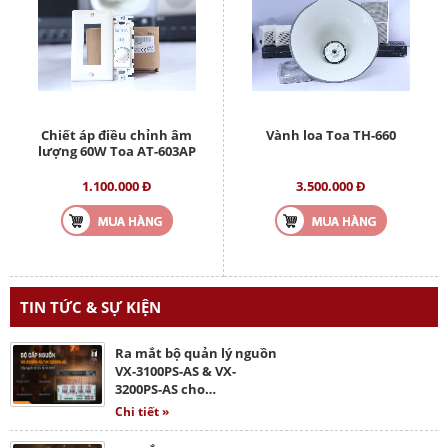
Chiết áp điều chỉnh âm
Vành loa Toa TH-660
lượng 60W Toa AT-603AP
1.100.000 Đ
3.500.000 Đ
TIN TỨC & SỰ KIỆN
Ra mắt bộ quản lý nguồn
VX-3100PS-AS & VX-
3200PS-AS cho…
Chi tiết »