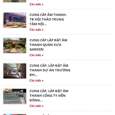
Chi tiết »
CUNG CẤP ÂM THANH,
TB HỘI THẢO TRUNG
TÂM HỘI…
Chi tiết »
CUNG CẤP LẮP ĐẶT ÂM
THANH QUÁN XƯA
GARDEN
Chi tiết »
CUNG CẤP, LẮP ĐẶT ÂM
THANH DỰ ÁN TRƯỜNG
ĐH…
Chi tiết »
CUNG CẤP, LẮP ĐẶT ÂM
THANH CÔNG TY VIỄN
ĐÔNG…
Chi tiết »