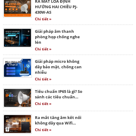
RA MẮT LOA ĐỊNH
HƯỚNG HAI CHIỀU PJ-
430W-AS
Chi tiết »
Giải pháp âm thanh
phòng họp chống nghe
lén
Chi tiết »
Giải pháp micro không
dây bảo mật, chống can
nhiễu
Chi tiết »
Tiêu chuẩn IP65 là gì? So
sánh các tiêu chuẩn…
Chi tiết »
Ra mắt tăng âm kết nối
không dây qua Wifi…
Chi tiết »