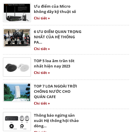
Ưu điểm của Micro
không dây kỹ thuật số
Chi tiết »
6 ƯU ĐIỂM QUAN TRỌNG
NHẤT CỦA HỆ THỐNG
PA…
Chi tiết »
TOP 5 loa âm trần tốt
nhất hiện nay 2023
Chi tiết »
TOP 7 LOA NGOÀI TRỜI
CHỐNG NƯỚC CHO
QUÁN CAFE
Chi tiết »
Thông báo ngừng sản
xuất Hệ thống hội thảo
dòng…