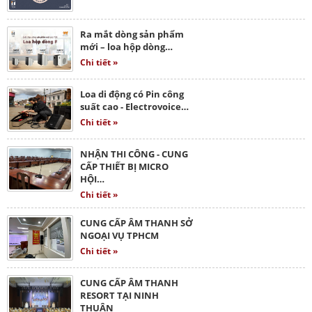
Ra mắt dòng sản phẩm
mới – loa hộp dòng…
Chi tiết »
Loa di động có Pin công
suất cao - Electrovoice…
Chi tiết »
NHẬN THI CÔNG - CUNG
CẤP THIẾT BỊ MICRO
HỘI…
Chi tiết »
CUNG CẤP ÂM THANH SỞ
NGOẠI VỤ TPHCM
Chi tiết »
CUNG CẤP ÂM THANH
RESORT TẠI NINH
THUẬN