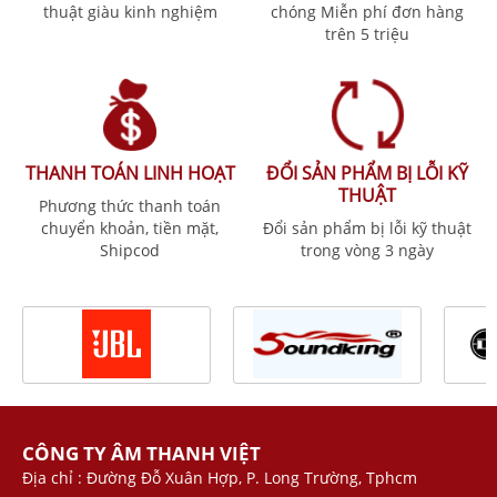
thuật giàu kinh nghiệm
chóng Miễn phí đơn hàng
trên 5 triệu
THANH TOÁN LINH HOẠT
ĐỔI SẢN PHẨM BỊ LỖI KỸ
THUẬT
Phương thức thanh toán
chuyển khoản, tiền mặt,
Đổi sản phẩm bị lỗi kỹ thuật
Shipcod
trong vòng 3 ngày
CÔNG TY ÂM THANH VIỆT
Địa chỉ : Đường Đỗ Xuân Hợp, P. Long Trường, Tphcm