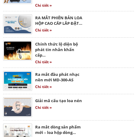
Chi tiết »
RA MẮT PHIÊN BẢN LOA
HỘP CAO CẤP LẮP ĐẶT…
Chi tiết »
Chính thức lộ diện bộ
phát tin nhắn khẩn
cấp…
Chi tiết »
Ra mắt đầu phát nhạc
nền mới MD-300-AS
Chi tiết »
Giải mã cấu tạo loa nén
Chi tiết »
Ra mắt dòng sản phẩm
mới – loa hộp dòng…