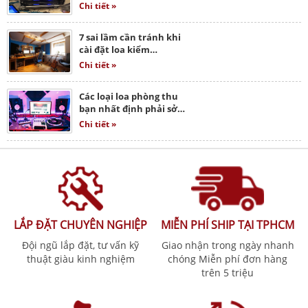
Chi tiết »
7 sai lầm cần tránh khi
cài đặt loa kiểm…
Chi tiết »
Các loại loa phòng thu
bạn nhất định phải sở…
Chi tiết »
LẮP ĐẶT CHUYÊN NGHIỆP
MIỄN PHÍ SHIP TẠI TPHCM
Đội ngũ lắp đặt, tư vấn kỹ
Giao nhận trong ngày nhanh
thuật giàu kinh nghiệm
chóng Miễn phí đơn hàng
trên 5 triệu