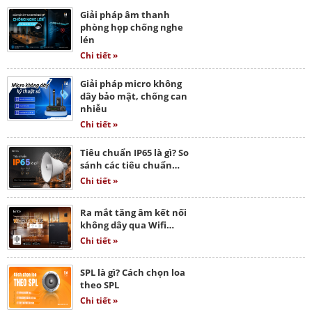
Giải pháp âm thanh
phòng họp chống nghe
lén
Chi tiết »
Giải pháp micro không
dây bảo mật, chống can
nhiễu
Chi tiết »
Tiêu chuẩn IP65 là gì? So
sánh các tiêu chuẩn…
Chi tiết »
Ra mắt tăng âm kết nối
không dây qua Wifi…
Chi tiết »
SPL là gì? Cách chọn loa
theo SPL
Chi tiết »