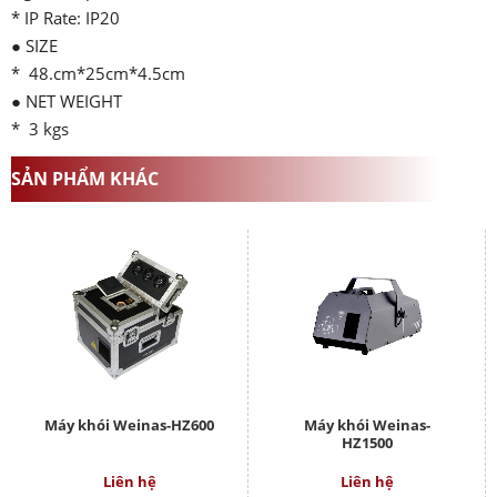
* IP Rate: IP20
● SIZE
* 48.cm*25cm*4.5cm
● NET WEIGHT
* 3 kgs
SẢN PHẨM KHÁC
Máy khói Weinas-HZ600
Máy khói Weinas-
HZ1500
Liên hệ
Liên hệ