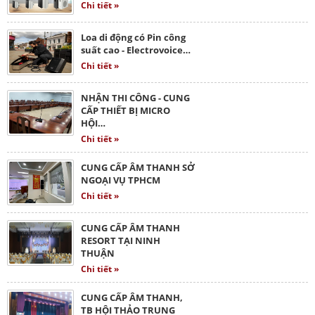
Chi tiết »
Loa di động có Pin công
suất cao - Electrovoice…
Chi tiết »
NHẬN THI CÔNG - CUNG
CẤP THIẾT BỊ MICRO
HỘI…
Chi tiết »
CUNG CẤP ÂM THANH SỞ
NGOẠI VỤ TPHCM
Chi tiết »
CUNG CẤP ÂM THANH
RESORT TẠI NINH
THUẬN
Chi tiết »
CUNG CẤP ÂM THANH,
TB HỘI THẢO TRUNG