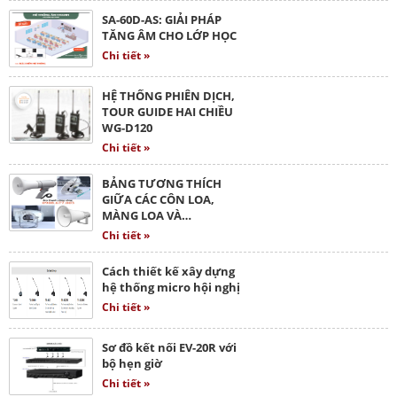
SA-60D-AS: GIẢI PHÁP
TĂNG ÂM CHO LỚP HỌC
Chi tiết »
HỆ THỐNG PHIÊN DỊCH,
TOUR GUIDE HAI CHIỀU
WG-D120
Chi tiết »
BẢNG TƯƠNG THÍCH
GIỮA CÁC CÔN LOA,
MÀNG LOA VÀ…
Chi tiết »
Cách thiết kế xây dựng
hệ thống micro hội nghị
Chi tiết »
Sơ đồ kết nối EV-20R với
bộ hẹn giờ
Chi tiết »