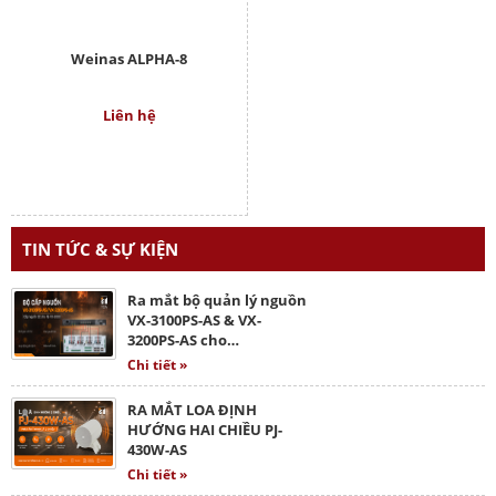
Weinas ALPHA-8
Liên hệ
TIN TỨC & SỰ KIỆN
Ra mắt bộ quản lý nguồn
VX-3100PS-AS & VX-
3200PS-AS cho…
Chi tiết »
RA MẮT LOA ĐỊNH
HƯỚNG HAI CHIỀU PJ-
430W-AS
Chi tiết »