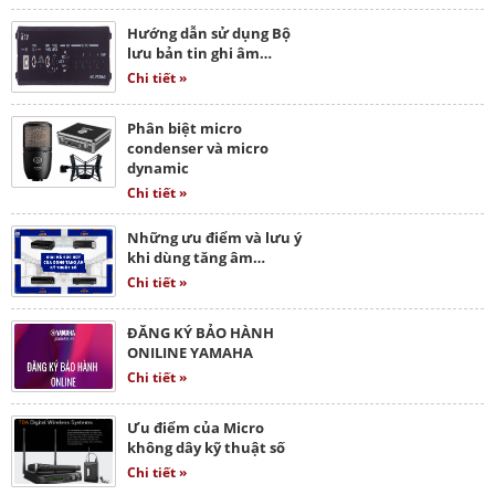
Hướng dẫn sử dụng Bộ
lưu bản tin ghi âm…
Chi tiết »
Phân biệt micro
condenser và micro
dynamic
Chi tiết »
Những ưu điểm và lưu ý
khi dùng tăng âm…
Chi tiết »
ĐĂNG KÝ BẢO HÀNH
ONILINE YAMAHA
Chi tiết »
Ưu điểm của Micro
không dây kỹ thuật số
Chi tiết »