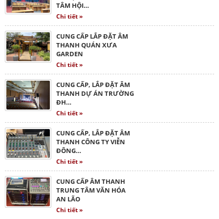
TÂM HỘI…
Chi tiết »
CUNG CẤP LẮP ĐẶT ÂM
THANH QUÁN XƯA
GARDEN
Chi tiết »
CUNG CẤP, LẮP ĐẶT ÂM
THANH DỰ ÁN TRƯỜNG
ĐH…
Chi tiết »
CUNG CẤP, LẮP ĐẶT ÂM
THANH CÔNG TY VIỄN
ĐÔNG…
Chi tiết »
CUNG CẤP ÂM THANH
TRUNG TÂM VĂN HÓA
AN LÃO
Chi tiết »