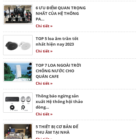
6 ƯU ĐIỂM QUAN TRỌNG
NHẤT CỦA HỆ THỐNG
PA…
Chi tiết »
TOP 5 loa âm trần tốt
nhất hiện nay 2023
Chi tiết »
TOP 7 LOA NGOÀI TRỜI
CHỐNG NƯỚC CHO
QUÁN CAFE
Chi tiết »
Thông báo ngừng sản
xuất Hệ thống hội thảo
dòng…
Chi tiết »
5 THIẾT BỊ CƠ BẢN ĐỂ
THU ÂM TẠI NHÀ