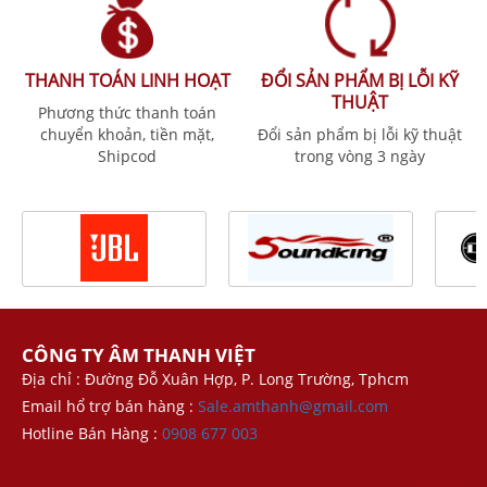
THANH TOÁN LINH HOẠT
ĐỔI SẢN PHẨM BỊ LỖI KỸ
THUẬT
Phương thức thanh toán
chuyển khoản, tiền mặt,
Đổi sản phẩm bị lỗi kỹ thuật
Shipcod
trong vòng 3 ngày
CÔNG TY ÂM THANH VIỆT
Địa chỉ : Đường Đỗ Xuân Hợp, P. Long Trường, Tphcm
Email hổ trợ bán hàng :
Sale.amthanh@gmail.com
Hotline Bán Hàng :
0908 677 003