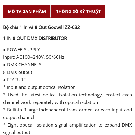
MÔ TẢ SẢN PHẨM
THÔNG SỐ KỸ THUẬT
Bộ chia 1 In và 8 Out Goowill ZZ-C82
1 IN 8 OUT DMX DISTRIBUTOR
● POWER SUPPLY
Input: AC100~240V, 50/60Hz
● DMX CHANNELS
8 DMX output
● FEATURE
* Input and output optical isolation
* Used the latest optical isolation technology, protect each
channel work separately with optical isolation
* Built-in 3 large independent transformer for each input and
output channel
* Eight optical isolation signal amplification to expand DMX
signal output