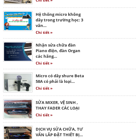
Chi tiết »
Hệ thống micro không
dây trong trường học: 3
vấn…
Chi tiết »
Nhận sửa chữa đàn
Piano điện, đàn Organ
các hãng…
Chi tiết »
Micro có dây shure Beta
58A có phải là loại…
Chi tiết »
SỬA MIXER, VỆ SINH ,
THAY FADER CÁC LOẠI
Chi tiết »
DỊCH VỤ SỬA CHỮA, TƯ
VẤN LẮP ĐẶT THIẾT BỊ…