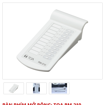
BÀN PHÍM MỞ RỘNG: TOA RM-210