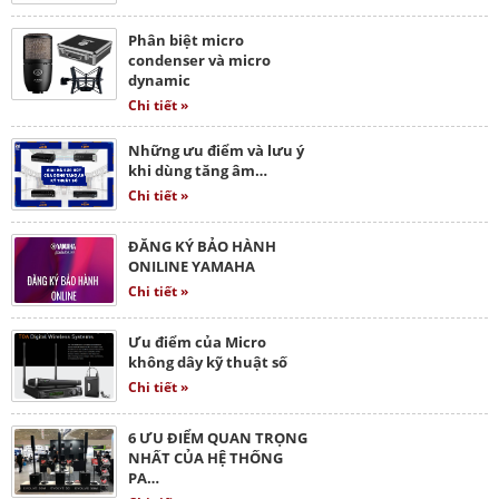
Phân biệt micro
condenser và micro
dynamic
Chi tiết »
Những ưu điểm và lưu ý
khi dùng tăng âm…
Chi tiết »
ĐĂNG KÝ BẢO HÀNH
ONILINE YAMAHA
Chi tiết »
Ưu điểm của Micro
không dây kỹ thuật số
Chi tiết »
6 ƯU ĐIỂM QUAN TRỌNG
NHẤT CỦA HỆ THỐNG
PA…