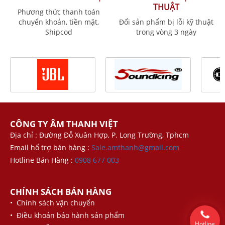
THUẬT
Phương thức thanh toán
chuyển khoản, tiền mặt,
Đổi sản phẩm bị lỗi kỹ thuật
Shipcod
trong vòng 3 ngày
CÔNG TY ÂM THANH VIỆT
Địa chỉ : Đường Đỗ Xuân Hợp, P. Long Trường, Tphcm
Email hổ trợ bán hàng :
Sale.amthanh@gmail.com
Hotline Bán Hàng :
0908 677 003
CHÍNH SÁCH BÁN HÀNG
• Chính sách vận chuyển
• Điều khoản bảo hành sản phẩm
Hotline