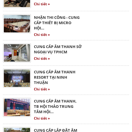
Chi tiết »
NHẬN THI CÔNG - CUNG
CẤP THIẾT BỊ MICRO
HỘI…
Chi tiết »
CUNG CẤP ÂM THANH SỞ
NGOẠI VỤ TPHCM
Chi tiết »
CUNG CẤP ÂM THANH
RESORT TẠI NINH
THUẬN
Chi tiết »
CUNG CẤP ÂM THANH,
TB HỘI THẢO TRUNG
TÂM HỘI…
Chi tiết »
CUNG CẤP LẮP ĐẶT ÂM