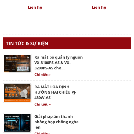
Liên hệ
Liên hệ
TIN TỨC & SỰ KIỆN
Ra mắt bộ quản lý nguồn
VX-3100PS-AS & VX-
3200PS-AS cho…
Chi tiết »
RA MẮT LOA ĐỊNH
HƯỚNG HAI CHIỀU PJ-
430W-AS
Chi tiết »
Giải pháp âm thanh
phòng họp chống nghe
lén
Chi tiết »