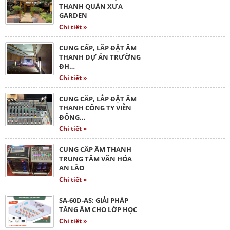
THANH QUÁN XƯA
GARDEN
Chi tiết »
CUNG CẤP, LẮP ĐẶT ÂM
THANH DỰ ÁN TRƯỜNG
ĐH…
Chi tiết »
CUNG CẤP, LẮP ĐẶT ÂM
THANH CÔNG TY VIỄN
ĐÔNG…
Chi tiết »
CUNG CẤP ÂM THANH
TRUNG TÂM VĂN HÓA
AN LÃO
Chi tiết »
SA-60D-AS: GIẢI PHÁP
TĂNG ÂM CHO LỚP HỌC
Chi tiết »