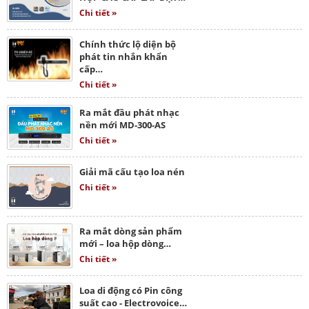
Chi tiết »
Chính thức lộ diện bộ
phát tin nhắn khẩn
cấp…
Chi tiết »
Ra mắt đầu phát nhạc
nền mới MD-300-AS
Chi tiết »
Giải mã cấu tạo loa nén
Chi tiết »
Ra mắt dòng sản phẩm
mới – loa hộp dòng…
Chi tiết »
Loa di động có Pin công
suất cao - Electrovoice…