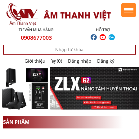
TƯ VẤN MUA HÀNG:
HỖ TRỢ
0908677003
Giới thiệu
(0)
Đăng nhập
Đăng ký
SẢN PHẨM