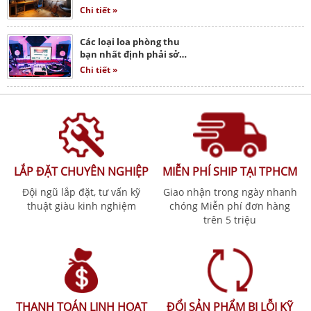
Chi tiết »
Các loại loa phòng thu
bạn nhất định phải sở…
Chi tiết »
LẮP ĐẶT CHUYÊN NGHIỆP
MIỄN PHÍ SHIP TẠI TPHCM
Đội ngũ lắp đặt, tư vấn kỹ
Giao nhận trong ngày nhanh
thuật giàu kinh nghiệm
chóng Miễn phí đơn hàng
trên 5 triệu
THANH TOÁN LINH HOẠT
ĐỔI SẢN PHẨM BỊ LỖI KỸ