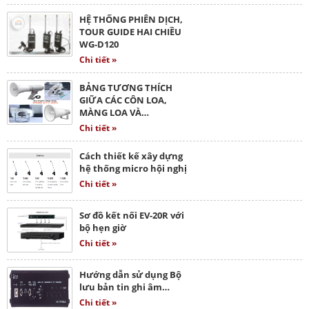
HỆ THỐNG PHIÊN DỊCH,
TOUR GUIDE HAI CHIỀU
WG-D120
Chi tiết »
BẢNG TƯƠNG THÍCH
GIỮA CÁC CÔN LOA,
MÀNG LOA VÀ…
Chi tiết »
Cách thiết kế xây dựng
hệ thống micro hội nghị
Chi tiết »
Sơ đồ kết nối EV-20R với
bộ hẹn giờ
Chi tiết »
Hướng dẫn sử dụng Bộ
lưu bản tin ghi âm…
Chi tiết »