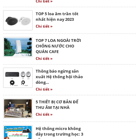
Chi tiết »
TOP 5 loa âm trần tốt
nhất hiện nay 2023
Chi tiết »
TOP 7 LOA NGOÀI TRỜI
CHỐNG NƯỚC CHO
QUÁN CAFE
Chi tiết »
Thông báo ngừng sản
xuất Hệ thống hội thảo
dòng…
Chi tiết »
5 THIẾT BỊ CƠ BẢN ĐỂ
THU ÂM TẠI NHÀ
Chi tiết »
Hệ thống micro không
dây trong trường học: 3