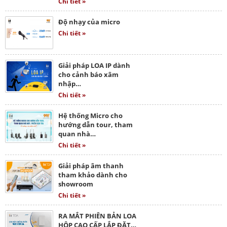
Chi tiết »
Độ nhạy của micro
Chi tiết »
Giải pháp LOA IP dành
cho cảnh báo xâm
nhập…
Chi tiết »
Hệ thống Micro cho
hướng dẫn tour, tham
quan nhà…
Chi tiết »
Giải pháp âm thanh
tham khảo dành cho
showroom
Chi tiết »
RA MẮT PHIÊN BẢN LOA
HỘP CAO CẤP LẮP ĐẶT…