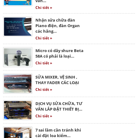
vấn…
Chi tiết »
Nhận sửa chữa đàn
Piano điện, đàn Organ
các hãng…
Chi tiết »
Micro có dây shure Beta
58A có phải là loại…
Chi tiết »
SỬA MIXER, VỆ SINH ,
THAY FADER CÁC LOẠI
Chi tiết »
DỊCH VỤ SỬA CHỮA, TƯ
VẤN LẮP ĐẶT THIẾT BỊ…
Chi tiết »
7 sai lầm cần tránh khi
cài đặt loa kiểm…