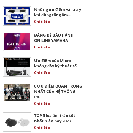
Những ưu điểm và lưu ý
khi dùng tăng âm…
Chi tiết »
ĐĂNG KÝ BẢO HÀNH
ONILINE YAMAHA
Chi tiết »
Ưu điểm của Micro
không dây kỹ thuật số
Chi tiết »
6 ƯU ĐIỂM QUAN TRỌNG
NHẤT CỦA HỆ THỐNG
PA…
Chi tiết »
TOP 5 loa âm trần tốt
nhất hiện nay 2023
Chi tiết »