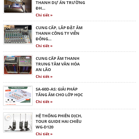
THANH DỰ ÁN TRƯỜNG
ĐH…
Chi tiết »
CUNG CẤP, LẮP ĐẶT ÂM
THANH CÔNG TY VIỄN
ĐÔNG…
Chi tiết »
CUNG CẤP ÂM THANH
TRUNG TÂM VĂN HÓA
AN LÃO
Chi tiết »
SA-60D-AS: GIẢI PHÁP
TĂNG ÂM CHO LỚP HỌC
Chi tiết »
HỆ THỐNG PHIÊN DỊCH,
TOUR GUIDE HAI CHIỀU
WG-D120
Chi tiết »