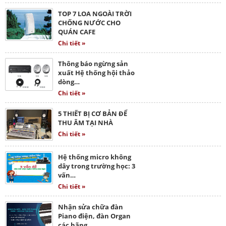
TOP 7 LOA NGOÀI TRỜI
CHỐNG NƯỚC CHO
QUÁN CAFE
Chi tiết »
Thông báo ngừng sản
xuất Hệ thống hội thảo
dòng…
Chi tiết »
5 THIẾT BỊ CƠ BẢN ĐỂ
THU ÂM TẠI NHÀ
Chi tiết »
Hệ thống micro không
dây trong trường học: 3
vấn…
Chi tiết »
Nhận sửa chữa đàn
Piano điện, đàn Organ
các hãng…