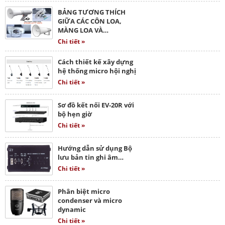
BẢNG TƯƠNG THÍCH
GIỮA CÁC CÔN LOA,
MÀNG LOA VÀ…
Chi tiết »
Cách thiết kế xây dựng
hệ thống micro hội nghị
Chi tiết »
Sơ đồ kết nối EV-20R với
bộ hẹn giờ
Chi tiết »
Hướng dẫn sử dụng Bộ
lưu bản tin ghi âm…
Chi tiết »
Phân biệt micro
condenser và micro
dynamic
Chi tiết »