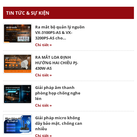
TIN TỨC & SỰ KIỆN
Ra mắt bộ quản lý nguồn
VX-3100PS-AS & VX-
3200PS-AS cho…
Chi tiết »
RA MẮT LOA ĐỊNH
HƯỚNG HAI CHIỀU PJ-
430W-AS
Chi tiết »
Giải pháp âm thanh
phòng họp chống nghe
lén
Chi tiết »
Giải pháp micro không
dây bảo mật, chống can
nhiễu
Chi tiết »