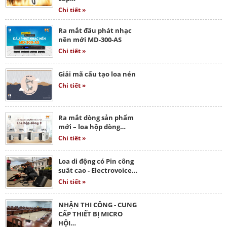
Chi tiết »
Ra mắt đầu phát nhạc
nền mới MD-300-AS
Chi tiết »
Giải mã cấu tạo loa nén
Chi tiết »
Ra mắt dòng sản phẩm
mới – loa hộp dòng…
Chi tiết »
Loa di động có Pin công
suất cao - Electrovoice…
Chi tiết »
NHẬN THI CÔNG - CUNG
CẤP THIẾT BỊ MICRO
HỘI…