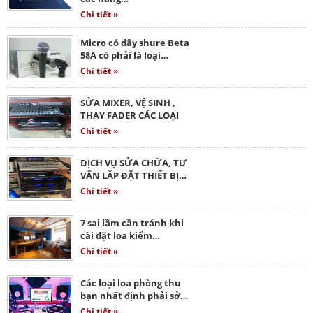
Chi tiết »
Micro có dây shure Beta
58A có phải là loại…
Chi tiết »
SỬA MIXER, VỆ SINH ,
THAY FADER CÁC LOẠI
Chi tiết »
DỊCH VỤ SỬA CHỮA, TƯ
VẤN LẮP ĐẶT THIẾT BỊ…
Chi tiết »
7 sai lầm cần tránh khi
cài đặt loa kiểm…
Chi tiết »
Các loại loa phòng thu
bạn nhất định phải sở…
Chi tiết »