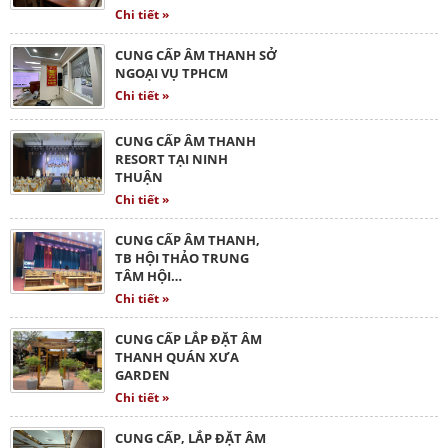
Chi tiết »
CUNG CẤP ÂM THANH SỞ
NGOẠI VỤ TPHCM
Chi tiết »
CUNG CẤP ÂM THANH
RESORT TẠI NINH
THUẬN
Chi tiết »
CUNG CẤP ÂM THANH,
TB HỘI THẢO TRUNG
TÂM HỘI…
Chi tiết »
CUNG CẤP LẮP ĐẶT ÂM
THANH QUÁN XƯA
GARDEN
Chi tiết »
CUNG CẤP, LẮP ĐẶT ÂM