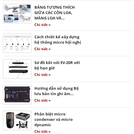
BẢNG TƯƠNG THÍCH
GIỮA CÁC CÔN LOA,
MÀNG LOA VÀ…
Chi tiết »
Cách thiết kế xây dựng
hệ thống micro hội nghị
Chi tiết »
Sơ đồ kết nối EV-20R với
bộ hẹn giờ
Chi tiết »
Hướng dẫn sử dụng Bộ
lưu bản tin ghi âm…
Chi tiết »
Phân biệt micro
condenser và micro
dynamic
Chi tiết »