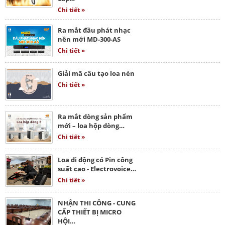
Chi tiết »
Ra mắt đầu phát nhạc
nền mới MD-300-AS
Chi tiết »
Giải mã cấu tạo loa nén
Chi tiết »
Ra mắt dòng sản phẩm
mới – loa hộp dòng…
Chi tiết »
Loa di động có Pin công
suất cao - Electrovoice…
Chi tiết »
NHẬN THI CÔNG - CUNG
CẤP THIẾT BỊ MICRO
HỘI…