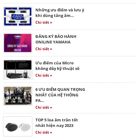
Những ưu điểm và lưu ý
khi dùng tăng âm…
Chi tiết »
ĐĂNG KÝ BẢO HÀNH
ONILINE YAMAHA
Chi tiết »
Ưu điểm của Micro
không dây kỹ thuật số
Chi tiết »
6 ƯU ĐIỂM QUAN TRỌNG
NHẤT CỦA HỆ THỐNG
PA…
Chi tiết »
TOP 5 loa âm trần tốt
nhất hiện nay 2023
Chi tiết »