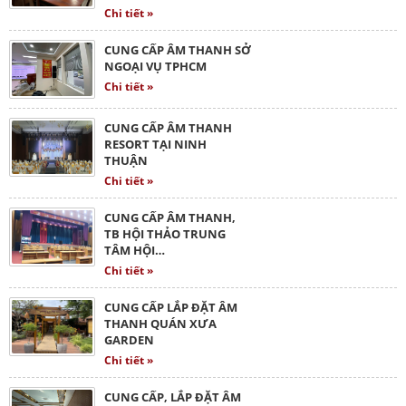
Chi tiết »
CUNG CẤP ÂM THANH SỞ
NGOẠI VỤ TPHCM
Chi tiết »
CUNG CẤP ÂM THANH
RESORT TẠI NINH
THUẬN
Chi tiết »
CUNG CẤP ÂM THANH,
TB HỘI THẢO TRUNG
TÂM HỘI…
Chi tiết »
CUNG CẤP LẮP ĐẶT ÂM
THANH QUÁN XƯA
GARDEN
Chi tiết »
CUNG CẤP, LẮP ĐẶT ÂM