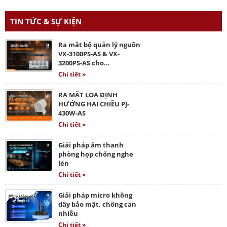
TIN TỨC & SỰ KIỆN
Ra mắt bộ quản lý nguồn
VX-3100PS-AS & VX-
3200PS-AS cho…
Chi tiết »
RA MẮT LOA ĐỊNH
HƯỚNG HAI CHIỀU PJ-
430W-AS
Chi tiết »
Giải pháp âm thanh
phòng họp chống nghe
lén
Chi tiết »
Giải pháp micro không
dây bảo mật, chống can
nhiễu
Chi tiết »