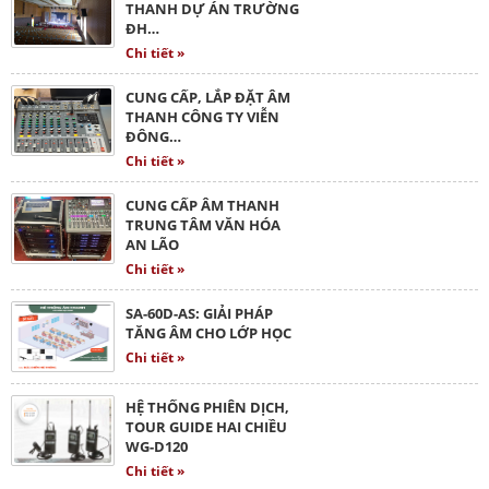
THANH DỰ ÁN TRƯỜNG
ĐH…
Chi tiết »
CUNG CẤP, LẮP ĐẶT ÂM
THANH CÔNG TY VIỄN
ĐÔNG…
Chi tiết »
CUNG CẤP ÂM THANH
TRUNG TÂM VĂN HÓA
AN LÃO
Chi tiết »
SA-60D-AS: GIẢI PHÁP
TĂNG ÂM CHO LỚP HỌC
Chi tiết »
HỆ THỐNG PHIÊN DỊCH,
TOUR GUIDE HAI CHIỀU
WG-D120
Chi tiết »