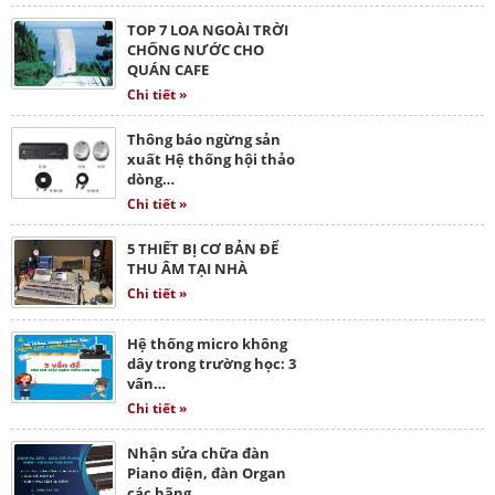
TOP 7 LOA NGOÀI TRỜI
CHỐNG NƯỚC CHO
QUÁN CAFE
Chi tiết »
Thông báo ngừng sản
xuất Hệ thống hội thảo
dòng…
Chi tiết »
5 THIẾT BỊ CƠ BẢN ĐỂ
THU ÂM TẠI NHÀ
Chi tiết »
Hệ thống micro không
dây trong trường học: 3
vấn…
Chi tiết »
Nhận sửa chữa đàn
Piano điện, đàn Organ
các hãng…