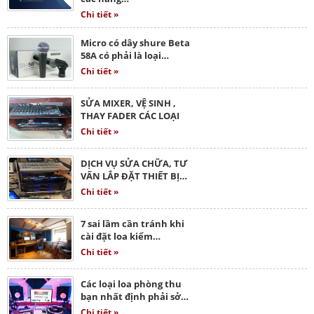
Chi tiết »
Micro có dây shure Beta
58A có phải là loại…
Chi tiết »
SỬA MIXER, VỆ SINH ,
THAY FADER CÁC LOẠI
Chi tiết »
DỊCH VỤ SỬA CHỮA, TƯ
VẤN LẮP ĐẶT THIẾT BỊ…
Chi tiết »
7 sai lầm cần tránh khi
cài đặt loa kiểm…
Chi tiết »
Các loại loa phòng thu
bạn nhất định phải sở…
Chi tiết »