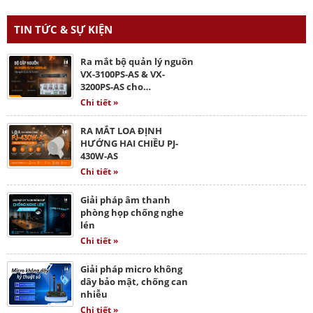
TIN TỨC & SỰ KIỆN
Ra mắt bộ quản lý nguồn
VX-3100PS-AS & VX-
3200PS-AS cho…
Chi tiết »
RA MẮT LOA ĐỊNH
HƯỚNG HAI CHIỀU PJ-
430W-AS
Chi tiết »
Giải pháp âm thanh
phòng họp chống nghe
lén
Chi tiết »
Giải pháp micro không
dây bảo mật, chống can
nhiễu
Chi tiết »