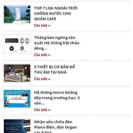
TOP 7 LOA NGOÀI TRỜI
CHỐNG NƯỚC CHO
QUÁN CAFE
Chi tiết »
Thông báo ngừng sản
xuất Hệ thống hội thảo
dòng…
Chi tiết »
5 THIẾT BỊ CƠ BẢN ĐỂ
THU ÂM TẠI NHÀ
Chi tiết »
Hệ thống micro không
dây trong trường học: 3
vấn…
Chi tiết »
Nhận sửa chữa đàn
Piano điện, đàn Organ
các hãng…