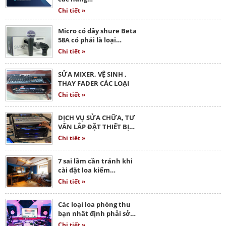
Chi tiết »
Micro có dây shure Beta
58A có phải là loại…
Chi tiết »
SỬA MIXER, VỆ SINH ,
THAY FADER CÁC LOẠI
Chi tiết »
DỊCH VỤ SỬA CHỮA, TƯ
VẤN LẮP ĐẶT THIẾT BỊ…
Chi tiết »
7 sai lầm cần tránh khi
cài đặt loa kiểm…
Chi tiết »
Các loại loa phòng thu
bạn nhất định phải sở…
Chi tiết »