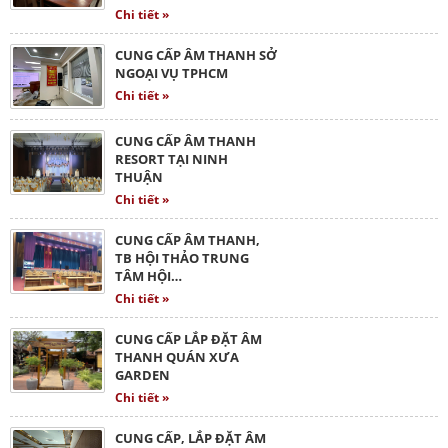
Chi tiết »
CUNG CẤP ÂM THANH SỞ
NGOẠI VỤ TPHCM
Chi tiết »
CUNG CẤP ÂM THANH
RESORT TẠI NINH
THUẬN
Chi tiết »
CUNG CẤP ÂM THANH,
TB HỘI THẢO TRUNG
TÂM HỘI…
Chi tiết »
CUNG CẤP LẮP ĐẶT ÂM
THANH QUÁN XƯA
GARDEN
Chi tiết »
CUNG CẤP, LẮP ĐẶT ÂM