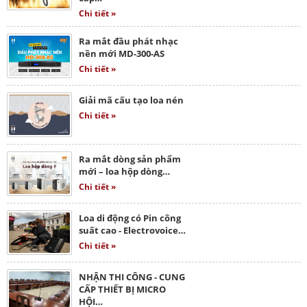
Chi tiết »
Ra mắt đầu phát nhạc
nền mới MD-300-AS
Chi tiết »
Giải mã cấu tạo loa nén
Chi tiết »
Ra mắt dòng sản phẩm
mới – loa hộp dòng…
Chi tiết »
Loa di động có Pin công
suất cao - Electrovoice…
Chi tiết »
NHẬN THI CÔNG - CUNG
CẤP THIẾT BỊ MICRO
HỘI…