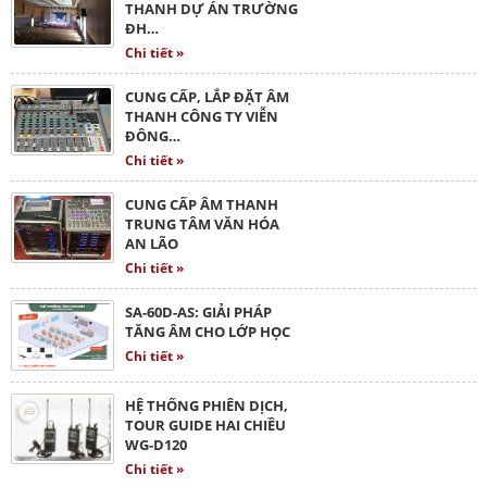
THANH DỰ ÁN TRƯỜNG
ĐH…
Chi tiết »
CUNG CẤP, LẮP ĐẶT ÂM
THANH CÔNG TY VIỄN
ĐÔNG…
Chi tiết »
CUNG CẤP ÂM THANH
TRUNG TÂM VĂN HÓA
AN LÃO
Chi tiết »
SA-60D-AS: GIẢI PHÁP
TĂNG ÂM CHO LỚP HỌC
Chi tiết »
HỆ THỐNG PHIÊN DỊCH,
TOUR GUIDE HAI CHIỀU
WG-D120
Chi tiết »