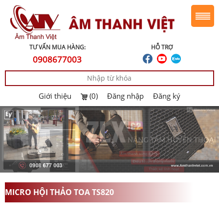
TƯ VẤN MUA HÀNG:
HỖ TRỢ
0908677003
Giới thiệu
(0)
Đăng nhập
Đăng ký
MICRO HỘI THẢO TOA TS820