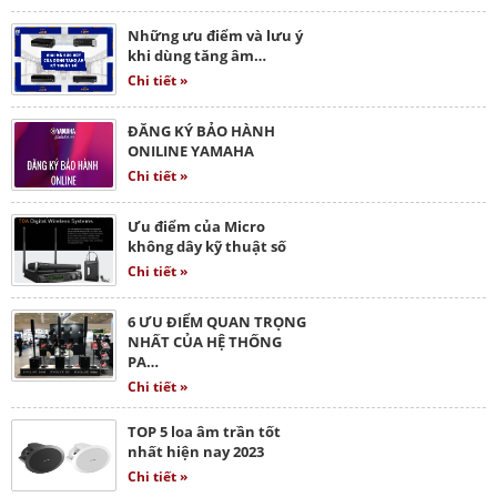
Những ưu điểm và lưu ý
khi dùng tăng âm…
Chi tiết »
ĐĂNG KÝ BẢO HÀNH
ONILINE YAMAHA
Chi tiết »
Ưu điểm của Micro
không dây kỹ thuật số
Chi tiết »
6 ƯU ĐIỂM QUAN TRỌNG
NHẤT CỦA HỆ THỐNG
PA…
Chi tiết »
TOP 5 loa âm trần tốt
nhất hiện nay 2023
Chi tiết »