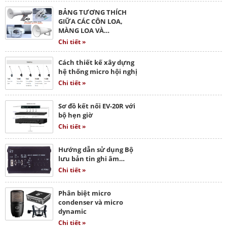
BẢNG TƯƠNG THÍCH
GIỮA CÁC CÔN LOA,
MÀNG LOA VÀ…
Chi tiết »
Cách thiết kế xây dựng
hệ thống micro hội nghị
Chi tiết »
Sơ đồ kết nối EV-20R với
bộ hẹn giờ
Chi tiết »
Hướng dẫn sử dụng Bộ
lưu bản tin ghi âm…
Chi tiết »
Phân biệt micro
condenser và micro
dynamic
Chi tiết »