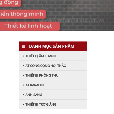
DANH MỤC SẢN PHẨM
• THIẾT BỊ ÂM THANH
• AT CÔNG CỘNG HỘI THẢO
• THIẾT BỊ PHÒNG THU
• AT KARAOKE
• ÁNH SÁNG
• THIẾT BỊ TRỢ GIẢNG