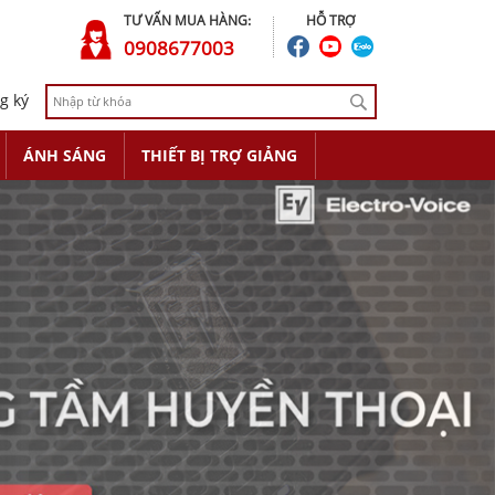
TƯ VẤN MUA HÀNG:
HỖ TRỢ
0908677003
g ký
ÁNH SÁNG
THIẾT BỊ TRỢ GIẢNG