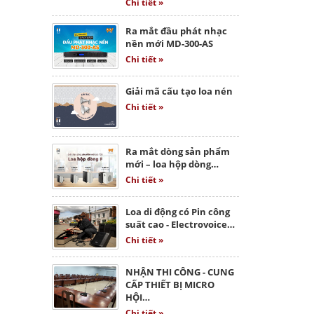
Chi tiết »
Ra mắt đầu phát nhạc
nền mới MD-300-AS
Chi tiết »
Giải mã cấu tạo loa nén
Chi tiết »
Ra mắt dòng sản phẩm
mới – loa hộp dòng…
Chi tiết »
Loa di động có Pin công
suất cao - Electrovoice…
Chi tiết »
NHẬN THI CÔNG - CUNG
CẤP THIẾT BỊ MICRO
HỘI…
Chi tiết »