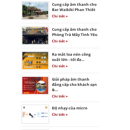
Cung cấp âm thanh cho
Bar Waikiki Phan Thiết
Chi tiết »
Cung cấp âm thanh cho
Phòng Trà Mây Tình Yêu
Chi tiết »
Ra mắt loa nén công
suất lớn - tối đa…
Chi tiết »
Giải pháp âm thanh
đẳng cấp cho khách sạn
&…
Chi tiết »
Độ nhạy của micro
Chi tiết »