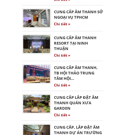
CUNG CẤP ÂM THANH SỞ
NGOẠI VỤ TPHCM
Chi tiết »
CUNG CẤP ÂM THANH
RESORT TẠI NINH
THUẬN
Chi tiết »
CUNG CẤP ÂM THANH,
TB HỘI THẢO TRUNG
TÂM HỘI…
Chi tiết »
CUNG CẤP LẮP ĐẶT ÂM
THANH QUÁN XƯA
GARDEN
Chi tiết »
CUNG CẤP, LẮP ĐẶT ÂM
THANH DỰ ÁN TRƯỜNG