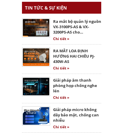
TIN TỨC & SỰ KIỆN
Ra mắt bộ quản lý nguồn
VX-3100PS-AS & VX-
3200PS-AS cho…
Chi tiết »
RA MẮT LOA ĐỊNH
HƯỚNG HAI CHIỀU PJ-
430W-AS
Chi tiết »
Giải pháp âm thanh
phòng họp chống nghe
lén
Chi tiết »
Giải pháp micro không
dây bảo mật, chống can
nhiễu
Chi tiết »