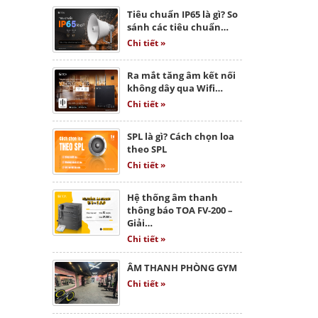
Tiêu chuẩn IP65 là gì? So
sánh các tiêu chuẩn…
Chi tiết »
Ra mắt tăng âm kết nối
không dây qua Wifi…
Chi tiết »
SPL là gì? Cách chọn loa
theo SPL
Chi tiết »
Hệ thống âm thanh
thông báo TOA FV-200 –
Giải…
Chi tiết »
ÂM THANH PHÒNG GYM
Chi tiết »