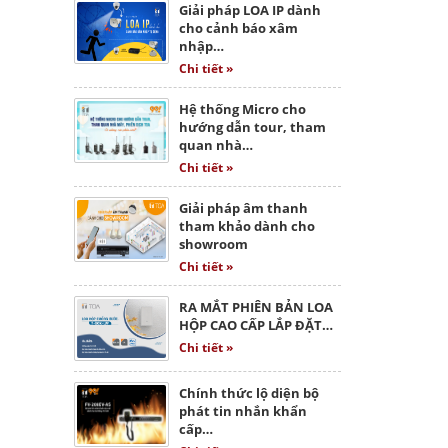
Giải pháp LOA IP dành
cho cảnh báo xâm
nhập…
Chi tiết »
Hệ thống Micro cho
hướng dẫn tour, tham
quan nhà…
Chi tiết »
Giải pháp âm thanh
tham khảo dành cho
showroom
Chi tiết »
RA MẮT PHIÊN BẢN LOA
HỘP CAO CẤP LẮP ĐẶT…
Chi tiết »
Chính thức lộ diện bộ
phát tin nhắn khẩn
cấp…