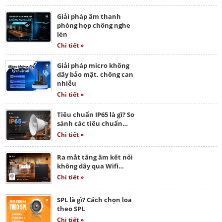
Giải pháp âm thanh
phòng họp chống nghe
lén
Chi tiết »
Giải pháp micro không
dây bảo mật, chống can
nhiễu
Chi tiết »
Tiêu chuẩn IP65 là gì? So
sánh các tiêu chuẩn…
Chi tiết »
Ra mắt tăng âm kết nối
không dây qua Wifi…
Chi tiết »
SPL là gì? Cách chọn loa
theo SPL
Chi tiết »