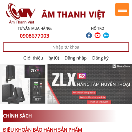
TƯ VẤN MUA HÀNG:
HỖ TRỢ
0908677003
Giới thiệu
(0)
Đăng nhập
Đăng ký
CHÍNH SÁCH
ĐIỀU KHOẢN BẢO HÀNH SẢN PHẨM