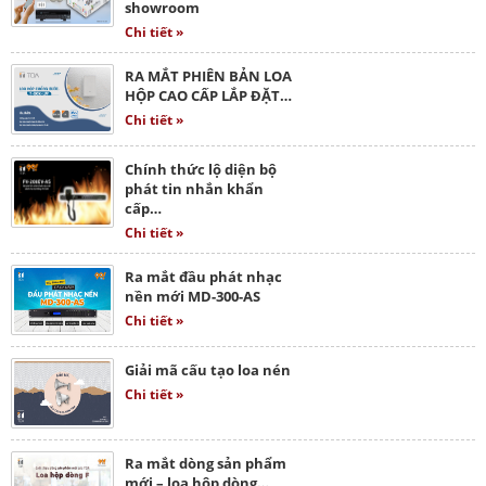
showroom
Chi tiết »
RA MẮT PHIÊN BẢN LOA
HỘP CAO CẤP LẮP ĐẶT…
Chi tiết »
Chính thức lộ diện bộ
phát tin nhắn khẩn
cấp…
Chi tiết »
Ra mắt đầu phát nhạc
nền mới MD-300-AS
Chi tiết »
Giải mã cấu tạo loa nén
Chi tiết »
Ra mắt dòng sản phẩm
mới – loa hộp dòng…