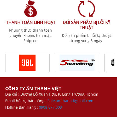
THANH TOÁN LINH HOẠT
ĐỔI SẢN PHẨM BỊ LỖI KỸ
THUẬT
Phương thức thanh toán
chuyển khoản, tiền mặt,
Đổi sản phẩm bị lỗi kỹ thuật
Shipcod
trong vòng 3 ngày
CÔNG TY ÂM THANH VIỆT
Địa chỉ : Đường Đỗ Xuân Hợp, P. Long Trường, Tphcm
Email hổ trợ bán hàng :
Sale.amthanh@gmail.com
Hotline Bán Hàng :
0908 677 003