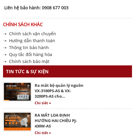
Liên hệ bảo hành: 0908 677 003
CHÍNH SÁCH KHÁC
➝ Chính sách vận chuyển
➝ Hướng dẫn thanh toán
➝ Thông tin bảo hành
➝ Quy tắc đổi hàng hóa
➝ Chính sách bảo mật
TIN TỨC & SỰ KIỆN
Ra mắt bộ quản lý nguồn
VX-3100PS-AS & VX-
3200PS-AS cho…
Chi tiết »
RA MẮT LOA ĐỊNH
HƯỚNG HAI CHIỀU PJ-
430W-AS
Chi tiết »