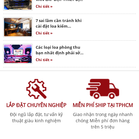
Chi tiết »
7 sai lầm cần tránh khi
cài đặt loa kiểm…
Chi tiết »
Các loại loa phòng thu
bạn nhất định phải sở…
Chi tiết »
LẮP ĐẶT CHUYÊN NGHIỆP
MIỄN PHÍ SHIP TẠI TPHCM
Đội ngũ lắp đặt, tư vấn kỹ
Giao nhận trong ngày nhanh
thuật giàu kinh nghiệm
chóng Miễn phí đơn hàng
trên 5 triệu