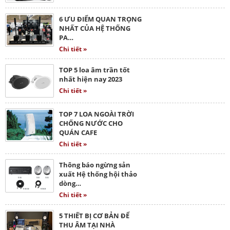
6 ƯU ĐIỂM QUAN TRỌNG
NHẤT CỦA HỆ THỐNG
PA…
Chi tiết »
TOP 5 loa âm trần tốt
nhất hiện nay 2023
Chi tiết »
TOP 7 LOA NGOÀI TRỜI
CHỐNG NƯỚC CHO
QUÁN CAFE
Chi tiết »
Thông báo ngừng sản
xuất Hệ thống hội thảo
dòng…
Chi tiết »
5 THIẾT BỊ CƠ BẢN ĐỂ
THU ÂM TẠI NHÀ