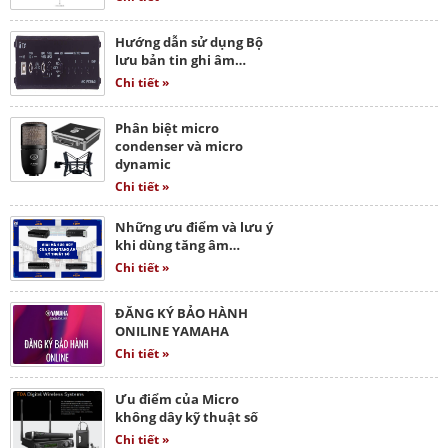
Hướng dẫn sử dụng Bộ
lưu bản tin ghi âm…
Chi tiết »
Phân biệt micro
condenser và micro
dynamic
Chi tiết »
Những ưu điểm và lưu ý
khi dùng tăng âm…
Chi tiết »
ĐĂNG KÝ BẢO HÀNH
ONILINE YAMAHA
Chi tiết »
Ưu điểm của Micro
không dây kỹ thuật số
Chi tiết »