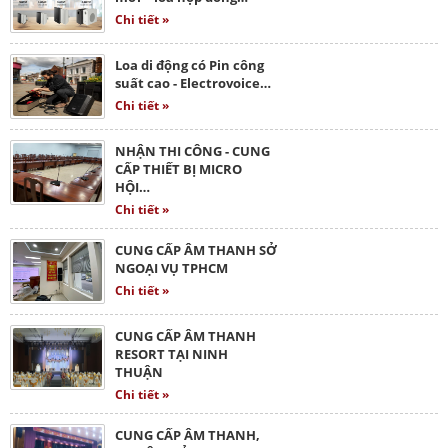
Chi tiết »
Loa di động có Pin công
suất cao - Electrovoice…
Chi tiết »
NHẬN THI CÔNG - CUNG
CẤP THIẾT BỊ MICRO
HỘI…
Chi tiết »
CUNG CẤP ÂM THANH SỞ
NGOẠI VỤ TPHCM
Chi tiết »
CUNG CẤP ÂM THANH
RESORT TẠI NINH
THUẬN
Chi tiết »
CUNG CẤP ÂM THANH,