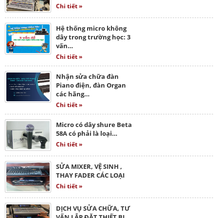
Chi tiết »
Hệ thống micro không
dây trong trường học: 3
vấn…
Chi tiết »
Nhận sửa chữa đàn
Piano điện, đàn Organ
các hãng…
Chi tiết »
Micro có dây shure Beta
58A có phải là loại…
Chi tiết »
SỬA MIXER, VỆ SINH ,
THAY FADER CÁC LOẠI
Chi tiết »
DỊCH VỤ SỬA CHỮA, TƯ
VẤN LẮP ĐẶT THIẾT BỊ…