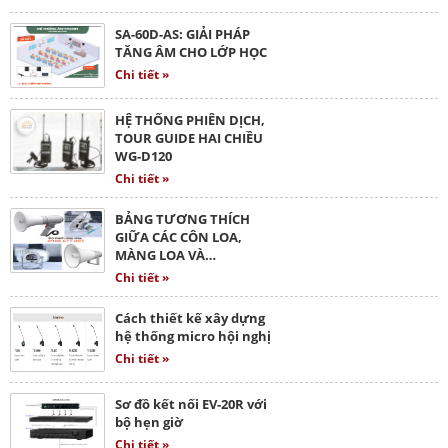
SA-60D-AS: GIẢI PHÁP
TĂNG ÂM CHO LỚP HỌC
Chi tiết »
HỆ THỐNG PHIÊN DỊCH,
TOUR GUIDE HAI CHIỀU
WG-D120
Chi tiết »
BẢNG TƯƠNG THÍCH
GIỮA CÁC CÔN LOA,
MÀNG LOA VÀ…
Chi tiết »
Cách thiết kế xây dựng
hệ thống micro hội nghị
Chi tiết »
Sơ đồ kết nối EV-20R với
bộ hẹn giờ
Chi tiết »